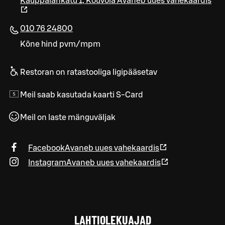
Kauppalankatu 1
,
Kouvola
Avaneb uues vahekaardis
010 76 24800
Kõne hind pvm/mpm
Restoran on ratastooliga ligipääsetav
Meil saab kasutada kaarti S-Card
Meil on laste mänguväljak
Facebook
Avaneb uues vahekaardis
Instagram
Avaneb uues vahekaardis
LAHTIOLEKUAJAD