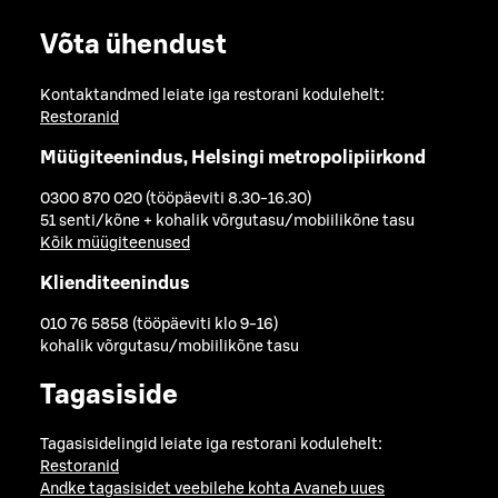
Võta ühendust
Kontaktandmed leiate iga restorani kodulehelt:
Restoranid
Müügiteenindus, Helsingi metropolipiirkond
0300 870 020 (tööpäeviti 8.30-16.30)
51 senti/kõne + kohalik võrgutasu/mobiilikõne tasu
Kõik müügiteenused
Klienditeenindus
010 76 5858 (tööpäeviti klo 9-16)
kohalik võrgutasu/mobiilikõne tasu
Tagasiside
Tagasisidelingid leiate iga restorani kodulehelt:
Restoranid
Andke tagasisidet veebilehe kohta
Avaneb uues