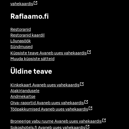
vahekaardis
Raflaamo.fi
Restoranid
Restoranid kaardil
Lõunasöök
Sündmused
Küpsiste teave
Avaneb uues vahekaardis
Muuda küpsiste sätteid
Üldine teave
Kinkekaart
Avaneb uues vahekaardis
Ajakirjandusele
Andmekaitse
Oiva-raportid
Avaneb uues vahekaardis
Tööpakkumised
Avaneb uues vahekaardis
Broneerige vabu ruume
Avaneb uues vahekaardis
Sokoshotels.fi
Avaneb uues vahekaardis