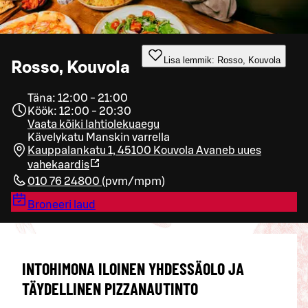
Lisa lemmik: Rosso, Kouvola
Rosso, Kouvola
Täna: 12:00 - 21:00
Köök: 12:00 - 20:30
Vaata kõiki lahtiolekuaegu
Kävelykatu Manskin varrella
Kauppalankatu 1, 45100 Kouvola
Avaneb uues
vahekaardis
010 76 24800
(
pvm/mpm
)
Broneeri laud
INTOHIMONA ILOINEN YHDESSÄOLO JA
TÄYDELLINEN PIZZANAUTINTO