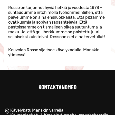
Rosso on tarjonnut hyviä hetkiä jo vuodesta 1978 –
suhtaudumme intohimolla työhömme! Siihen, että
palvelumme on aina ensiluokkaista. Että pizzamme
ovat kuumia ja sopivan rapsahtelevia. Että
pastoissamme on tismalleen oikea suutuntuma ja
maku. Ja, että grilliherkkumme on paistettu juuri
sellaiseksi kuin toivot. Rossoon olet aina tervetullut!
Kouvolan Rosso sijaitsee kävelykadulla, Manskin
ytimessä.
KONTAKTANDMED
Kävelykatu Manskin varrella