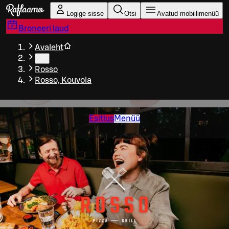
Liigu peamise sisu juurde
Logige sisse
Otsi
Avatud mobiilimenüü
Broneeri laud
Avaleht
…
Rosso
Rosso, Kouvola
Esitlus
Menüü