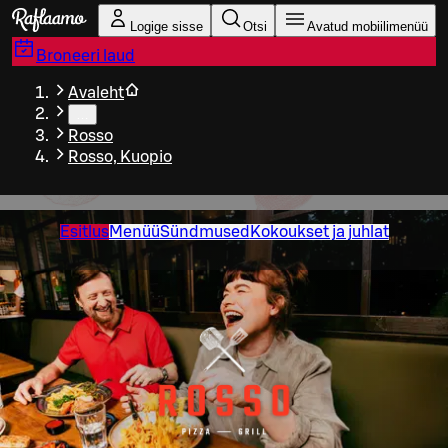
Liigu peamise sisu juurde
Logige sisse
Otsi
Avatud mobiilimenüü
Broneeri laud
Avaleht
…
Rosso
Rosso, Kuopio
Esitlus
Menüü
Sündmused
Kokoukset ja juhlat