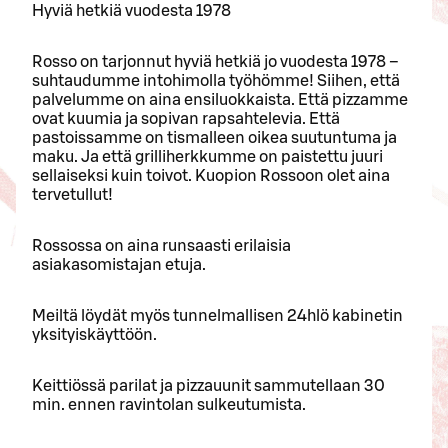
Hyviä hetkiä vuodesta 1978
Rosso on tarjonnut hyviä hetkiä jo vuodesta 1978 –
suhtaudumme intohimolla työhömme! Siihen, että
palvelumme on aina ensiluokkaista. Että pizzamme
ovat kuumia ja sopivan rapsahtelevia. Että
pastoissamme on tismalleen oikea suutuntuma ja
maku. Ja että grilliherkkumme on paistettu juuri
sellaiseksi kuin toivot. Kuopion Rossoon olet aina
tervetullut!
Rossossa on aina runsaasti erilaisia
asiakasomistajan etuja.
Meiltä löydät myös tunnelmallisen 24hlö kabinetin
yksityiskäyttöön.
Keittiössä parilat ja pizzauunit sammutellaan 30
min. ennen ravintolan sulkeutumista.