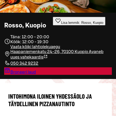
Lisa lemmik: Rosso, Kuopio
Rosso, Kuopio
Täna: 12:00 - 20:00
Köök: 12:00 - 19:30
Vaata kõiki lahtiolekuaegu
Haapaniemenkatu 24-26, 70100 Kuopio
Avaneb
uues vahekaardis
050 342 9232
Broneeri laud
INTOHIMONA ILOINEN YHDESSÄOLO JA
TÄYDELLINEN PIZZANAUTINTO