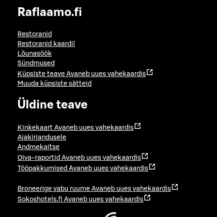
Raflaamo.fi
Restoranid
Restoranid kaardil
Lõunasöök
Sündmused
Küpsiste teave
Avaneb uues vahekaardis
Muuda küpsiste sätteid
Üldine teave
Kinkekaart
Avaneb uues vahekaardis
Ajakirjandusele
Andmekaitse
Oiva-raportid
Avaneb uues vahekaardis
Tööpakkumised
Avaneb uues vahekaardis
Broneerige vabu ruume
Avaneb uues vahekaardis
Sokoshotels.fi
Avaneb uues vahekaardis