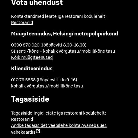
Võta ühendust
Kontaktandmed leiate iga restorani kodulehelt:
Restoranid
Müügiteenindus, Helsingi metropolipiirkond
0300 870 020 (tööpäeviti 8.30-16.30)
51 senti/kõne + kohalik võrgutasu/mobiilikõne tasu
Kõik müügiteenused
Klienditeenindus
010 76 5858 (tööpäeviti klo 9-16)
kohalik võrgutasu/mobiilikõne tasu
Tagasiside
Tagasisidelingid leiate iga restorani kodulehelt:
Restoranid
Andke tagasisidet veebilehe kohta
Avaneb uues
vahekaardis