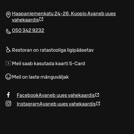
Haapaniemenkatu 24-26
,
Kuopio
Avaneb uues
vahekaardis
050 342 9232
Restoran on ratastooliga ligipääsetav
Meil saab kasutada kaarti S-Card
Meil on laste mänguväljak
Facebook
Avaneb uues vahekaardis
Instagram
Avaneb uues vahekaardis