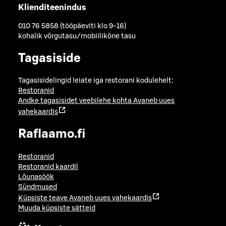
Klienditeenindus
010 76 5858 (tööpäeviti klo 9-16)
kohalik võrgutasu/mobiilikõne tasu
Tagasiside
Tagasisidelingid leiate iga restorani kodulehelt:
Restoranid
Andke tagasisidet veebilehe kohta
Avaneb uues
vahekaardis
Raflaamo.fi
Restoranid
Restoranid kaardil
Lõunasöök
Sündmused
Küpsiste teave
Avaneb uues vahekaardis
Muuda küpsiste sätteid