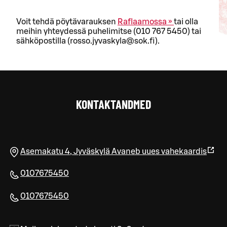
Voit tehdä pöytävarauksen
Raflaamossa »
tai olla
meihin yhteydessä puhelimitse (010 767 5450) tai
sähköpostilla (rosso.jyvaskyla@sok.fi).
KONTAKTANDMED
Asemakatu 4
,
Jyväskylä
Avaneb uues vahekaardis
0107675450
0107675450