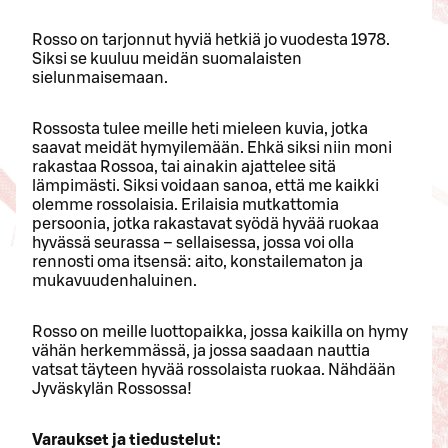
Rosso on tarjonnut hyviä hetkiä jo vuodesta 1978.
Siksi se kuuluu meidän suomalaisten
sielunmaisemaan.
Rossosta tulee meille heti mieleen kuvia, jotka
saavat meidät hymyilemään. Ehkä siksi niin moni
rakastaa Rossoa, tai ainakin ajattelee sitä
lämpimästi. Siksi voidaan sanoa, että me kaikki
olemme rossolaisia. Erilaisia mutkattomia
persoonia, jotka rakastavat syödä hyvää ruokaa
hyvässä seurassa – sellaisessa, jossa voi olla
rennosti oma itsensä: aito, konstailematon ja
mukavuudenhaluinen.
Rosso on meille luottopaikka, jossa kaikilla on hymy
vähän herkemmässä, ja jossa saadaan nauttia
vatsat täyteen hyvää rossolaista ruokaa. Nähdään
Jyväskylän Rossossa!
Varaukset ja tiedustelut: