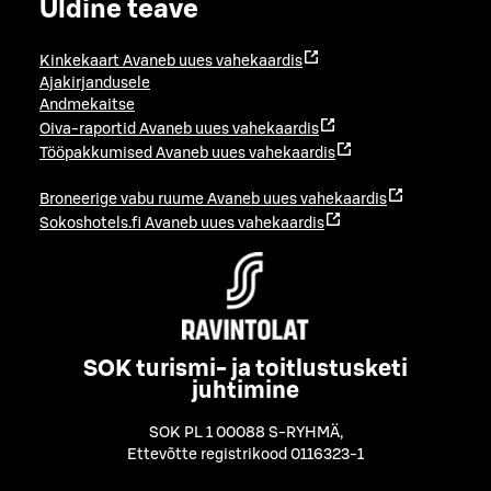
Üldine teave
Kinkekaart
Avaneb uues vahekaardis
Ajakirjandusele
Andmekaitse
Oiva-raportid
Avaneb uues vahekaardis
Tööpakkumised
Avaneb uues vahekaardis
Broneerige vabu ruume
Avaneb uues vahekaardis
Sokoshotels.fi
Avaneb uues vahekaardis
SOK turismi- ja toitlustusketi
juhtimine
SOK PL 1 00088 S-RYHMÄ
,
Ettevõtte registrikood 0116323-1