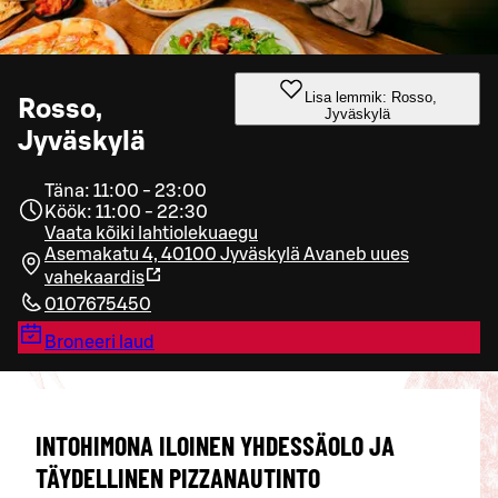
Lisa lemmik: Rosso,
Rosso,
Jyväskylä
Jyväskylä
Täna: 11:00 - 23:00
Köök: 11:00 - 22:30
Vaata kõiki lahtiolekuaegu
Asemakatu 4, 40100 Jyväskylä
Avaneb uues
vahekaardis
0107675450
Broneeri laud
INTOHIMONA ILOINEN YHDESSÄOLO JA
TÄYDELLINEN PIZZANAUTINTO