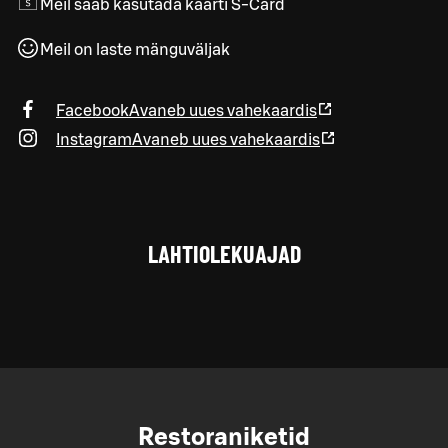
Meil saab kasutada kaarti S-Card
Meil on laste mänguväljak
Facebook
Avaneb uues vahekaardis
Instagram
Avaneb uues vahekaardis
LAHTIOLEKUAJAD
Restoraniketid