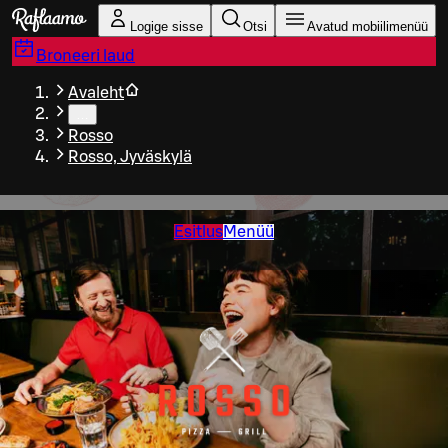
Liigu peamise sisu juurde
Logige sisse
Otsi
Avatud mobiilimenüü
Broneeri laud
Avaleht
…
Rosso
Rosso, Jyväskylä
Esitlus
Menüü