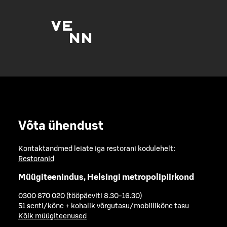
Võta ühendust
Kontaktandmed leiate iga restorani kodulehelt:
Restoranid
Müügiteenindus, Helsingi metropolipiirkond
0300 870 020 (tööpäeviti 8.30-16.30)
51 senti/kõne + kohalik võrgutasu/mobiilikõne tasu
Kõik müügiteenused