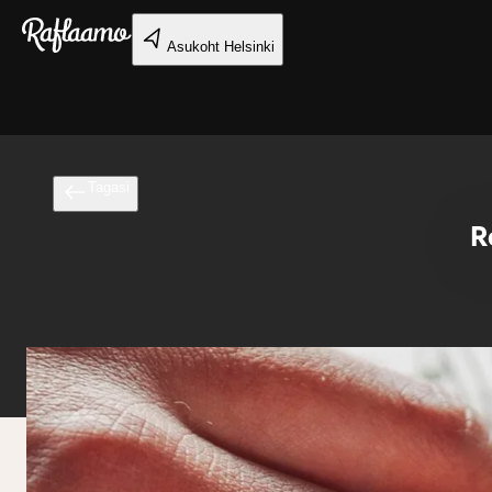
Liigu peamise sisu juurde
Asukoht
Helsinki
Tagasi
R