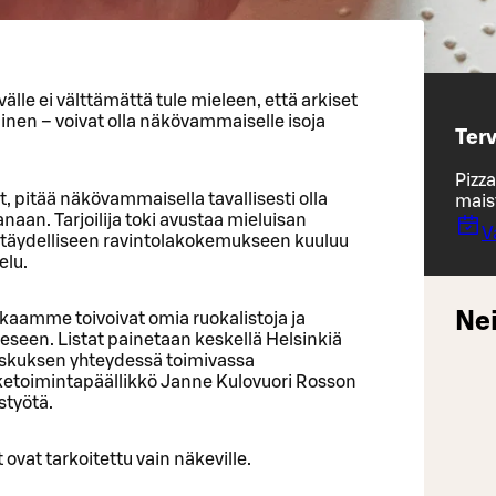
välle ei välttämättä tule mieleen, että arkiset
inen – voivat olla näkövammaiselle isoja
Ter
Pizza
t, pitää näkövammaisella tavallisesti olla
maist
naan. Tarjoilija toki avustaa mieluisan
V
täydelliseen ravintolakokemukseen kuuluu
elu.
Nei
amme toivoivat omia ruokalistoja ja
seen. Listat painetaan keskellä Helsinkiä
eskuksen yhteydessä toimivassa
iketoimintapäällikkö Janne Kulovuori Rosson
styötä.
ovat tarkoitettu vain näkeville.