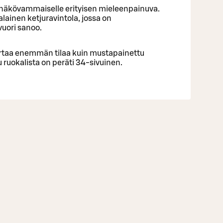
la näkövammaiselle erityisen mieleenpainuva.
lainen ketjuravintola, jossa on
ovuori sanoo.
kertaa enemmän tilaa kuin mustapainettu
tu ruokalista on peräti 34-sivuinen.