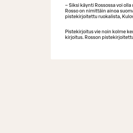
– Siksi käynti Rossossa voi ol
Rosso on nimittäin ainoa suoma
pistekirjoitettu ruokalista, Kul
Pistekirjoitus vie noin kolme 
kirjoitus. Rosson pistekirjoitet