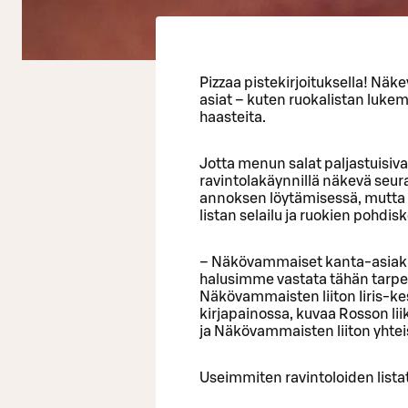
Pizzaa pistekirjoituksella! Näke
asiat – kuten ruokalistan lukem
haasteita.
Jotta menun salat paljastuisiva
ravintolakäynnillä näkevä seura
annoksen löytämisessä, mutta 
listan selailu ja ruokien pohdisk
– Näkövammaiset kanta-asiakka
halusimme vastata tähän tarpee
Näkövammaisten liiton Iiris-k
kirjapainossa, kuvaa Rosson li
ja Näkövammaisten liiton yhtei
Useimmiten ravintoloiden listat 