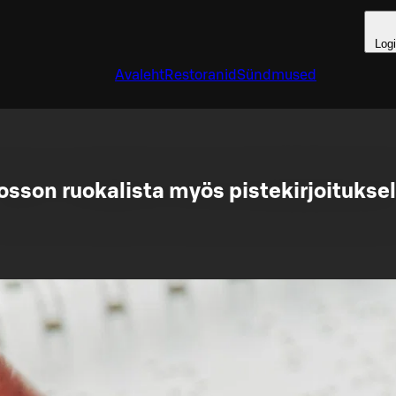
Log
Avaleht
Restoranid
Sündmused
osson ruokalista myös pistekirjoituksel