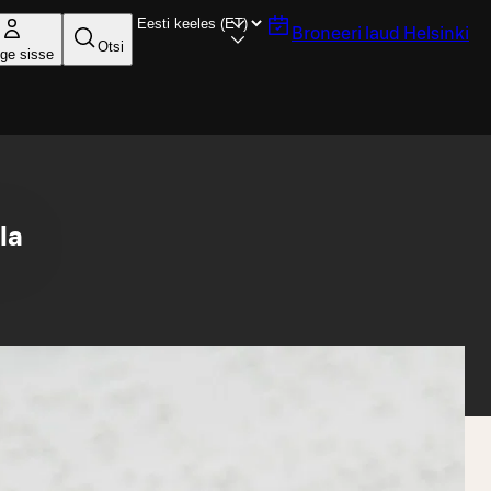
Broneeri laud
Helsinki
Otsi
ige sisse
la