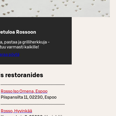
vetuloa Rossoon
a, pastaa ja grilliherkkuja -
uu varmasti kaikille!
araa pöytä
s restoranides
Rosso Iso Omena, Espoo
Piispansilta 11, 02230, Espoo
Rosso, Hyvinkää