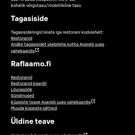
kohalik võrgutasu/mobiilikõne tasu
Tagasiside
Tagasisidelingid leiate iga restorani kodulehelt:
Restoranid
Andke tagasisidet veebilehe kohta
Avaneb uues
vahekaardis
Raflaamo.fi
Restoranid
Restoranid kaardil
Lõunasöök
Sündmused
Küpsiste teave
Avaneb uues vahekaardis
Muuda küpsiste sätteid
Üldine teave