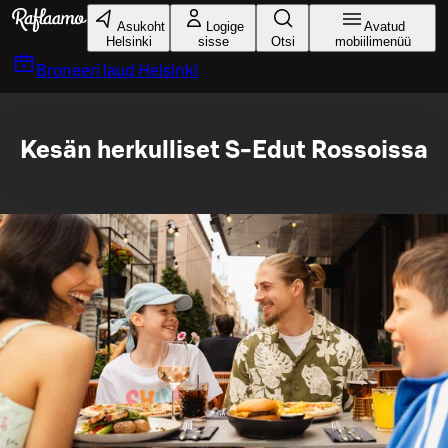
Liigu peamise sisu juurde
Asukoht
Logige
Avatud
Helsinki
sisse
Otsi
mobiilimenüü
Broneeri laud
Helsinki
Kesän herkulliset S-Edut Rossoissa