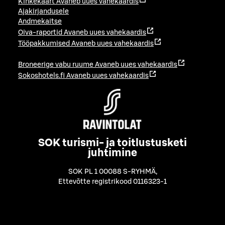
Kinkekaart
Avaneb uues vahekaardis
Ajakirjandusele
Andmekaitse
Oiva-raportid
Avaneb uues vahekaardis
Tööpakkumised
Avaneb uues vahekaardis
Broneerige vabu ruume
Avaneb uues vahekaardis
Sokoshotels.fi
Avaneb uues vahekaardis
SOK turismi- ja toitlustusketi
juhtimine
SOK PL 1 00088 S-RYHMÄ
,
Ettevõtte registrikood 0116323-1