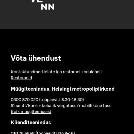
Võta ühendust
Kontaktandmed leiate iga restorani kodulehelt:
Restoranid
Müügiteenindus, Helsingi metropolipiirkond
0300 870 020 (tööpäeviti 8.30-16.30)
51 senti/kõne + kohalik võrgutasu/mobiilikõne tasu
Kõik müügiteenused
Klienditeenindus
010 76 5858 (tööpäeviti klo 9-16)