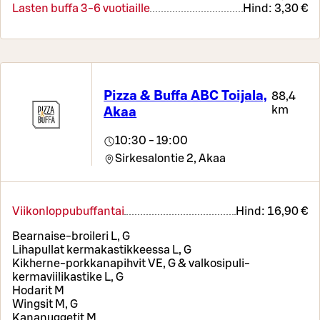
Lasten buffa 3-6 vuotiaille
Hind:
3,30 €
Pizza & Buffa ABC Toijala,
88,4
km
Akaa
10:30 - 19:00
Sirkesalontie 2,
Akaa
Viikonloppubuffantai
Hind:
16,90 €
Bearnaise-broileri L, G
Lihapullat kermakastikkeessa L, G
Kikherne-porkkanapihvit VE, G & valkosipuli-
kermaviilikastike L, G
Hodarit M
Wingsit M, G
Kananuggetit M