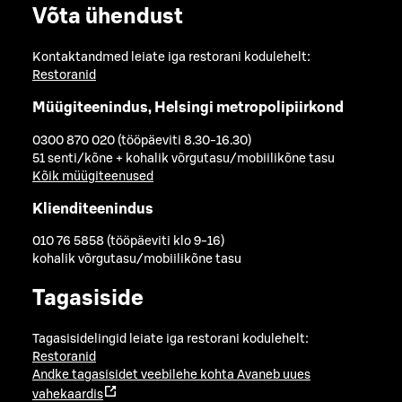
Võta ühendust
Kontaktandmed leiate iga restorani kodulehelt:
Restoranid
Müügiteenindus, Helsingi metropolipiirkond
0300 870 020 (tööpäeviti 8.30-16.30)
51 senti/kõne + kohalik võrgutasu/mobiilikõne tasu
Kõik müügiteenused
Klienditeenindus
010 76 5858 (tööpäeviti klo 9-16)
kohalik võrgutasu/mobiilikõne tasu
Tagasiside
Tagasisidelingid leiate iga restorani kodulehelt:
Restoranid
Andke tagasisidet veebilehe kohta
Avaneb uues
vahekaardis