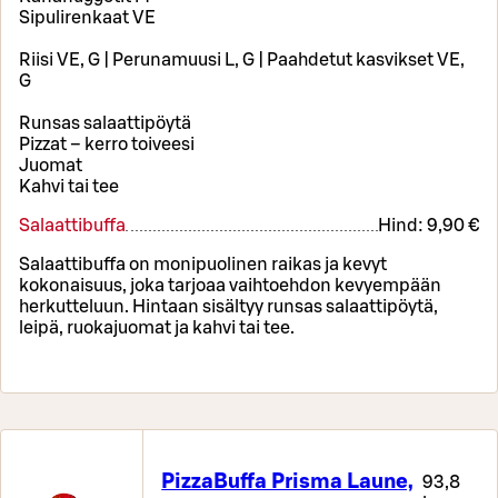
Sipulirenkaat VE
Riisi VE, G | Perunamuusi L, G | Paahdetut kasvikset VE,
G
Runsas salaattipöytä
Pizzat – kerro toiveesi
Juomat
Kahvi tai tee
Salaattibuffa
Hind:
9,90 €
Salaattibuffa on monipuolinen raikas ja kevyt
kokonaisuus, joka tarjoaa vaihtoehdon kevyempään
herkutteluun. Hintaan sisältyy runsas salaattipöytä,
leipä, ruokajuomat ja kahvi tai tee.
PizzaBuffa Prisma Laune,
93,8