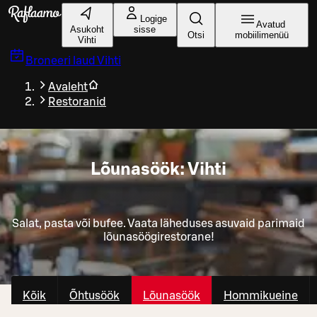
Liigu peamise sisu juurde
Logige
Avatud
Asukoht
sisse
Otsi
mobiilimenüü
Vihti
Broneeri laud
Vihti
Avaleht
Restoranid
Lõunasöök: Vihti
Salat, pasta või bufee. Vaata läheduses asuvaid parimaid
lõunasöögirestorane!
Kõik
Õhtusöök
Lõunasöök
Hommikueine