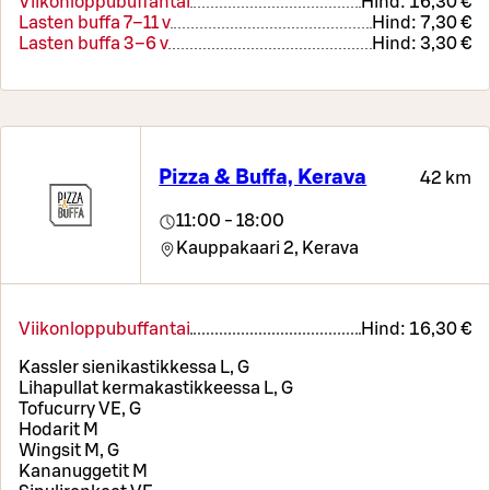
Viikonloppubuffantai
Hind:
16,30 €
Lasten buffa 7–11 v
Hind:
7,30 €
Lasten buffa 3–6 v
Hind:
3,30 €
Pizza & Buffa, Kerava
42 km
11:00 - 18:00
Kauppakaari 2,
Kerava
Viikonloppubuffantai
Hind:
16,30 €
Kassler sienikastikkessa L, G
Lihapullat kermakastikkeessa L, G
Tofucurry VE, G
Hodarit M
Wingsit M, G
Kananuggetit M