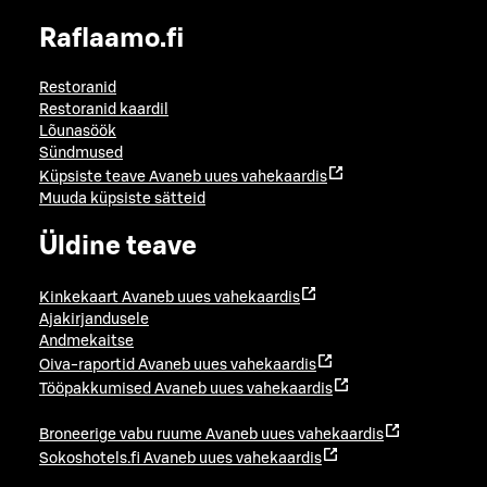
Raflaamo.fi
Restoranid
Restoranid kaardil
Lõunasöök
Sündmused
Küpsiste teave
Avaneb uues vahekaardis
Muuda küpsiste sätteid
Üldine teave
Kinkekaart
Avaneb uues vahekaardis
Ajakirjandusele
Andmekaitse
Oiva-raportid
Avaneb uues vahekaardis
Tööpakkumised
Avaneb uues vahekaardis
Broneerige vabu ruume
Avaneb uues vahekaardis
Sokoshotels.fi
Avaneb uues vahekaardis