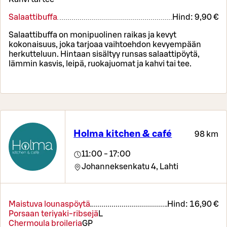
Salaattibuffa
Hind:
9,90 €
Salaattibuffa on monipuolinen raikas ja kevyt
kokonaisuus, joka tarjoaa vaihtoehdon kevyempään
herkutteluun. Hintaan sisältyy runsas salaattipöytä,
lämmin kasvis, leipä, ruokajuomat ja kahvi tai tee.
Holma kitchen & café
98 km
11:00 - 17:00
Johanneksenkatu 4,
Lahti
Maistuva lounaspöytä
Hind:
16,90 €
Porsaan teriyaki-ribsejä
L
Chermoula broileria
G
P