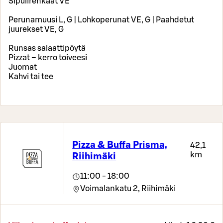
Sipulirenkaat VE
Perunamuusi L, G | Lohkoperunat VE, G | Paahdetut
juurekset VE, G
Runsas salaattipöytä
Pizzat – kerro toiveesi
Juomat
Kahvi tai tee
Pizza & Buffa Prisma,
42,1
km
Riihimäki
11:00 - 18:00
Voimalankatu 2,
Riihimäki