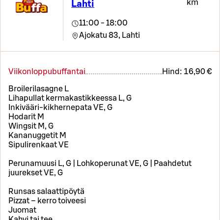
km
Lahti
11:00 - 18:00
Ajokatu 83,
Lahti
Viikonloppubuffantai
Hind:
16,90 €
Broilerilasagne L
Lihapullat kermakastikkeessa L, G
Inkivääri-kikhernepata VE, G
Hodarit M
Wingsit M, G
Kananuggetit M
Sipulirenkaat VE
Perunamuusi L, G | Lohkoperunat VE, G | Paahdetut
juurekset VE, G
Runsas salaattipöytä
Pizzat – kerro toiveesi
Juomat
Kahvi tai tee