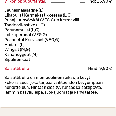
Viikonloppubuffantai
Hind:
16,90 €
Jauhelihalasagne (L)
Lihapullat Kermakastikkeessa (L,G)
Punajuuripyörykät (VEG,G) ja Kermaviili-
Tandoorikastike (L,G)
Perunamuusi (L,G)
Lohkoperunat (VEG,G)
Paahdetut Kasvikset (VEG,G)
Hodarit (L)
Wingsit (M,G)
Kananuggetit (M)
Sipulirenkaat
Salaattibuffa
Hind:
9,90 €
Salaattibuffa on monipuolinen raikas ja kevyt
kokonaisuus, joka tarjoaa vaihtoehdon kevyempään
herkutteluun. Hintaan sisältyy runsas salaattipöytä,
lämmin kasvis, leipä, ruokajuomat ja kahvi tai tee.