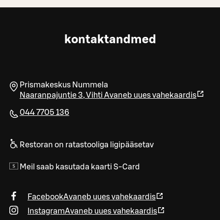
kontaktandmed
Prismakeskus Nummela
Naaranpajuntie 3
,
Vihti
Avaneb uues vahekaardis
044 7705 136
Restoran on ratastooliga ligipääsetav
Meil saab kasutada kaarti S-Card
Facebook
Avaneb uues vahekaardis
Instagram
Avaneb uues vahekaardis