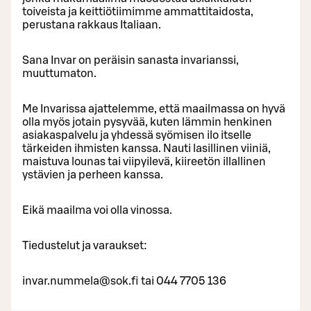
toiveista ja keittiötiimimme ammattitaidosta,
perustana rakkaus Italiaan.
Sana Invar on peräisin sanasta invarianssi,
muuttumaton.
Me Invarissa ajattelemme, että maailmassa on hyvä
olla myös jotain pysyvää, kuten lämmin henkinen
asiakaspalvelu ja yhdessä syömisen ilo itselle
tärkeiden ihmisten kanssa. Nauti lasillinen viiniä,
maistuva lounas tai viipyilevä, kiireetön illallinen
ystävien ja perheen kanssa.
Eikä maailma voi olla vinossa.
Tiedustelut ja varaukset:
invar.nummela@sok.fi tai 044 7705 136