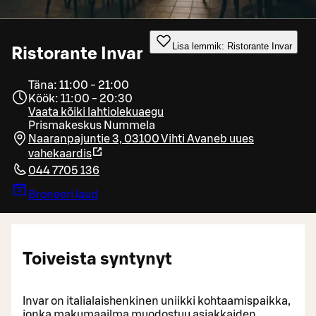
Lisa lemmik: Ristorante Invar
Ristorante Invar
Täna: 11:00 - 21:00
Köök: 11:00 - 20:30
Vaata kõiki lahtiolekuaegu
Prismakeskus Nummela
Naaranpajuntie 3, 03100 Vihti
Avaneb uues
vahekaardis
044 7705 136
Broneeri laud
Toiveista syntynyt
Invar on italialaishenkinen uniikki kohtaamispaikka,
jonka makumaailma muodostuu asiakkaiden