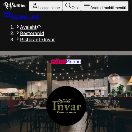
Liigu peamise sisu juurde
Logige sisse
Otsi
Avatud mobiilimenüü
Broneeri laud
Avaleht
Restoranid
Ristorante Invar
Esitlus
Menüü