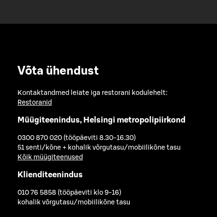
Võta ühendust
Kontaktandmed leiate iga restorani kodulehelt:
Restoranid
Müügiteenindus, Helsingi metropolipiirkond
0300 870 020 (tööpäeviti 8.30-16.30)
51 senti/kõne + kohalik võrgutasu/mobiilikõne tasu
Kõik müügiteenused
Klienditeenindus
010 76 5858 (tööpäeviti klo 9-16)
kohalik võrgutasu/mobiilikõne tasu