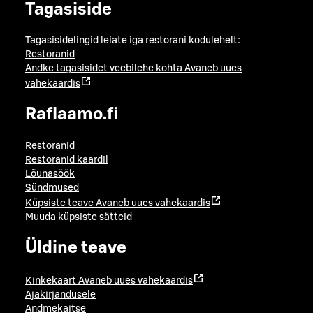
Tagasiside
Tagasisidelingid leiate iga restorani kodulehelt:
Restoranid
Andke tagasisidet veebilehe kohta
Avaneb uues
vahekaardis
Raflaamo.fi
Restoranid
Restoranid kaardil
Lõunasöök
Sündmused
Küpsiste teave
Avaneb uues vahekaardis
Muuda küpsiste sätteid
Üldine teave
Kinkekaart
Avaneb uues vahekaardis
Ajakirjandusele
Andmekaitse