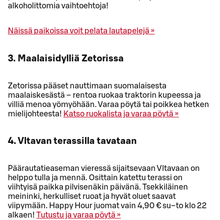
alkoholittomia vaihtoehtoja!
Näissä paikoissa voit pelata lautapelejä »
3. Maalaisidylliä Zetorissa
Zetorissa pääset nauttimaan suomalaisesta
maalaiskesästä – rentoa ruokaa traktorin kupeessa ja
villiä menoa yömyöhään. Varaa pöytä tai poikkea hetken
mielijohteesta!
Katso ruokalista ja varaa pöytä »
4. Vltavan terassilla tavataan
Päärautatieaseman vieressä sijaitsevaan Vltavaan on
helppo tulla ja mennä. Osittain katettu terassi on
viihtyisä paikka pilvisenäkin päivänä. Tsekkiläinen
meininki, herkulliset ruoat ja hyvät oluet saavat
viipymään. Happy Hour juomat vain 4,90 € su–to klo 22
alkaen!
Tutustu ja varaa pöytä »