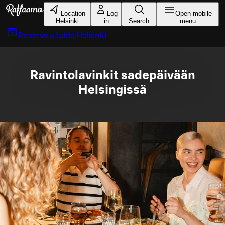
Skip to main content
Location
Log
Open mobile
Helsinki
in
Search
menu
Reserve a table
Helsinki
Ravintolavinkit sadepäivään
Helsingissä