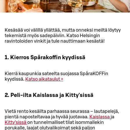
Kesäsää voi välillä yllättää, mutta onneksi meiltä löytyy
tekemistä myös sadepäiviin. Katso Helsingin
ravintoloiden vinkit ja tule nauttimaan kesästä!
1. Kierros Spårakoffin kyydissä
Kierrä kaupunkia sateelta suojassa SpåraKOFFin
kyydissä.
Katso aikataulut »
2. Peli-ilta Kaislassa ja Kitty'sissä
Vietä rento kesäilta parhaassa seurassa – lautapelejä,
pientä naposteltavaa ja hyvää juotavaa.
Kaislassa
ja
Kitty'sissä
on tunnelmalliset tilat isommallekin
porukalle, laajat olutvalikoimat sekä paljon