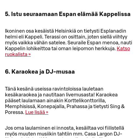
5. Istu seuraamaan Espan elämää Kappelissa
Ikoninen osa kesäistä Helsinkiä on tietysti Esplanadin
helmi eli Kappeli. Terassi on osittain, joten siellä viihtyy
myös vaikka vähän satelee. Seuraile Espan menoa, nauti
Kappelin lohikeittoa tai oman leipomon herkkuja.
Katso
ruokalista »
6. Karaokea ja DJ-musaa
Tänä kesänä useissa ravintoloissa lauletaan
kesäkaraokea ja nautitaan livemusasta! Karaokea
pääset laulamaan ainakin Korttelikonttorilla,
Memphisissä, Konepajalla, Prahassa ja tietysti Sing &
Poressa.
Lue lisää »
Jos oma laulaminen ei innosta, kesäiltaa voi fiilistellä
myös muuten musiikin tahtiin mm. Casa Largon DJ-