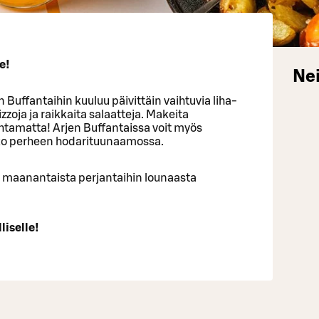
e!
Nei
 Buffantaihin kuuluu päivittäin vaihtuvia liha-
zzoja ja raikkaita salaatteja. Makeita
htamatta! Arjen Buffantaissa voit myös
oko perheen hodarituunaamossa.
a maanantaista perjantaihin lounaasta
liselle!