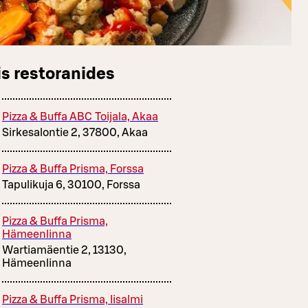
s restoranides
Pizza & Buffa ABC Toijala, Akaa
Sirkesalontie 2, 37800, Akaa
Pizza & Buffa Prisma, Forssa
Tapulikuja 6, 30100, Forssa
Pizza & Buffa Prisma,
Hämeenlinna
Wartiamäentie 2, 13130,
Hämeenlinna
Pizza & Buffa Prisma, Iisalmi