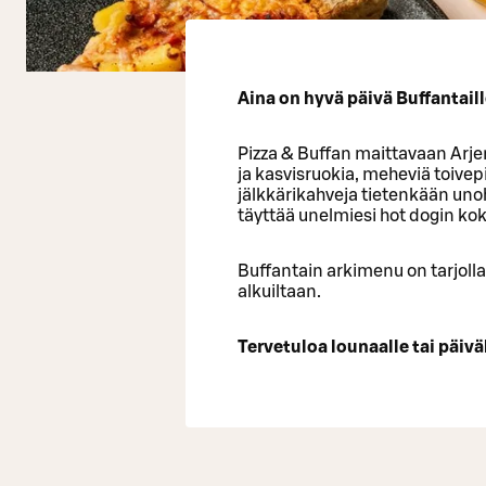
Aina on hyvä päivä Buffantaill
Pizza & Buffan maittavaan Arjen
ja kasvisruokia, meheviä toivepi
jälkkärikahveja tietenkään uno
täyttää unelmiesi hot dogin k
Buffantain arkimenu on tarjoll
alkuiltaan.
Tervetuloa lounaalle tai päiväl