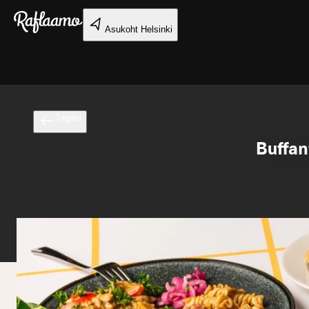
Liigu peamise sisu juurde
Asukoht
Helsinki
Tagasi
Buffan