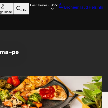
Broneeri laud
Helsinki
Otsi
ige sisse
a ma–pe