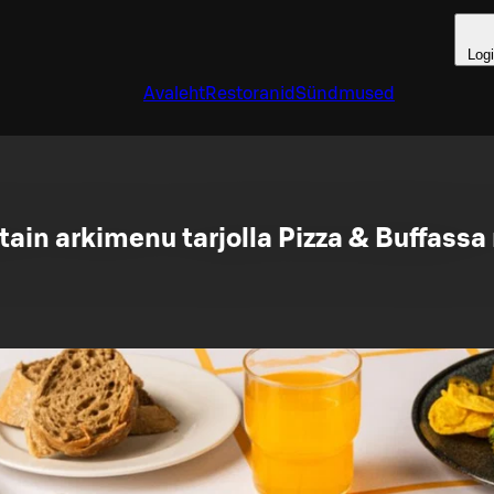
Log
Avaleht
Restoranid
Sündmused
tain arkimenu tarjolla Pizza & Buffass