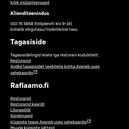
Kõik müügiteenused
Klienditeenindus
010 76 5858 (tööpäeviti klo 9-16)
kohalik võrgutasu/mobiilikõne tasu
Tagasiside
Tagasisidelingid leiate iga restorani kodulehelt:
Restoranid
Andke tagasisidet veebilehe kohta
Avaneb uues
vahekaardis
Raflaamo.fi
Restoranid
Restoranid kaardil
Lõunasöök
Sündmused
Küpsiste teave
Avaneb uues vahekaardis
Muuda küpsiste sätteid