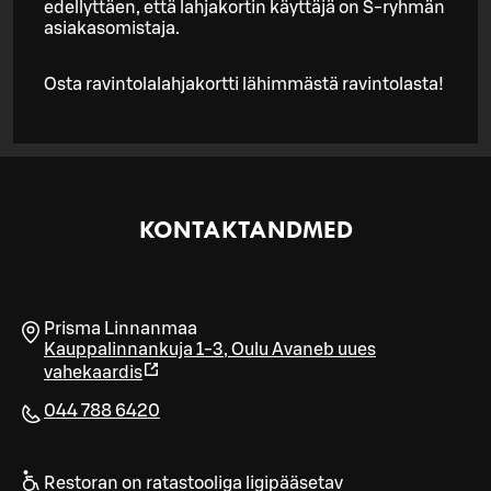
edellyttäen, että lahjakortin käyttäjä on S-ryhmän
asiakasomistaja.
Osta ravintolalahjakortti lähimmästä ravintolasta!
KONTAKTANDMED
Prisma Linnanmaa
Kauppalinnankuja 1-3
,
Oulu
Avaneb uues
vahekaardis
044 788 6420
Restoran on ratastooliga ligipääsetav