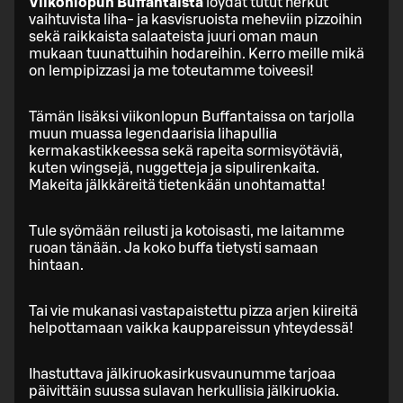
Viikonlopun Buffantaista
löydät tutut herkut
vaihtuvista liha- ja kasvisruoista meheviin pizzoihin
sekä raikkaista salaateista juuri oman maun
mukaan tuunattuihin hodareihin. Kerro meille mikä
on lempipizzasi ja me toteutamme toiveesi!
Tämän lisäksi viikonlopun Buffantaissa on tarjolla
muun muassa legendaarisia lihapullia
kermakastikkeessa sekä rapeita sormisyötäviä,
kuten wingsejä, nuggetteja ja sipulirenkaita.
Makeita jälkkäreitä tietenkään unohtamatta!
Tule syömään reilusti ja kotoisasti, me laitamme
ruoan tänään. Ja koko buffa tietysti samaan
hintaan.
Tai vie mukanasi vastapaistettu pizza arjen kiireitä
helpottamaan vaikka kauppareissun yhteydessä!
Ihastuttava jälkiruokasirkusvaunumme tarjoaa
päivittäin suussa sulavan herkullisia jälkiruokia.