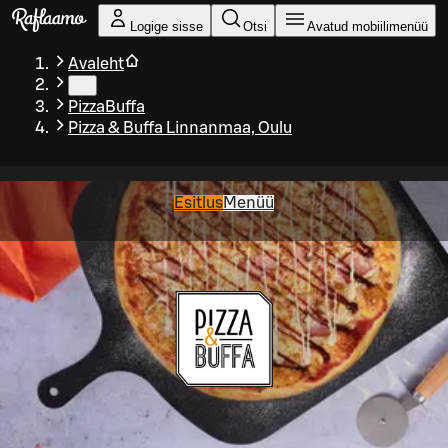
Liigu peamise sisu juurde
Logige sisse
Otsi
Avatud mobiilimenüü
Avaleht
…
PizzaBuffa
Pizza & Buffa Linnanmaa, Oulu
Esitlus
Menüü