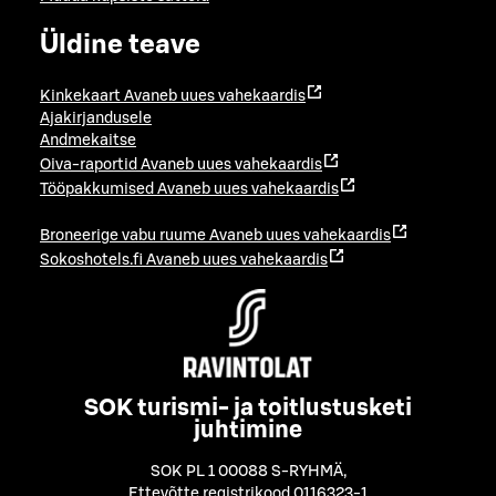
Üldine teave
Kinkekaart
Avaneb uues vahekaardis
Ajakirjandusele
Andmekaitse
Oiva-raportid
Avaneb uues vahekaardis
Tööpakkumised
Avaneb uues vahekaardis
Broneerige vabu ruume
Avaneb uues vahekaardis
Sokoshotels.fi
Avaneb uues vahekaardis
SOK turismi- ja toitlustusketi
juhtimine
SOK PL 1 00088 S-RYHMÄ
,
Ettevõtte registrikood 0116323-1