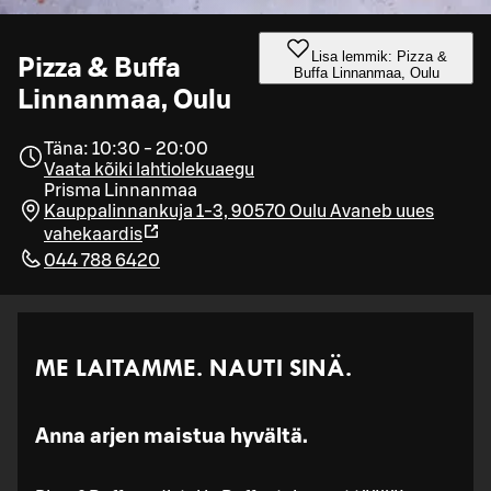
Lisa lemmik: Pizza &
Pizza & Buffa
Buffa Linnanmaa, Oulu
Linnanmaa, Oulu
Täna: 10:30 - 20:00
Vaata kõiki lahtiolekuaegu
Prisma Linnanmaa
Kauppalinnankuja 1-3, 90570 Oulu
Avaneb uues
vahekaardis
044 788 6420
ME LAITAMME. NAUTI SINÄ.
Anna arjen maistua hyvältä.