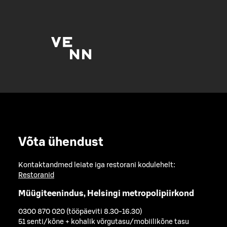
Võta ühendust
Kontaktandmed leiate iga restorani kodulehelt:
Restoranid
Müügiteenindus, Helsingi metropolipiirkond
0300 870 020 (tööpäeviti 8.30-16.30)
51 senti/kõne + kohalik võrgutasu/mobiilikõne tasu