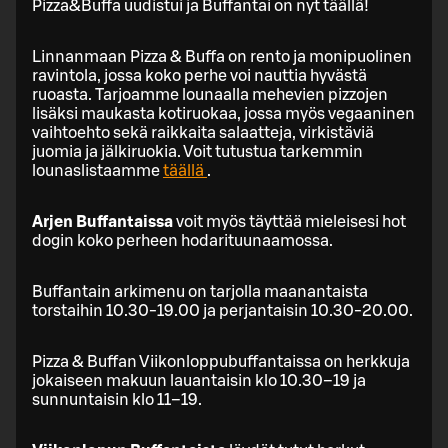
Pizza&Buffa uudistui ja Buffantai on nyt täällä!
Linnanmaan Pizza & Buffa on rento ja monipuolinen
ravintola, jossa koko perhe voi nauttia hyvästä
ruoasta. Tarjoamme lounaalla mehevien pizzojen
lisäksi maukasta kotiruokaa, jossa myös vegaaninen
vaihtoehto sekä raikkaita salaatteja, virkistäviä
juomia ja jälkiruokia. Voit tutustua tarkemmin
lounaslistaamme
täällä
.
Arjen Buffantaissa
voit myös täyttää mieleisesi hot
dogin koko perheen hodarituunaamossa.
Buffantain arkimenu on tarjolla maanantaista
torstaihin 10.30-19.00 ja perjantaisin 10.30-20.00.
Pizza & Buffan Viikonloppubuffantaissa on herkkuja
jokaiseen makuun lauantaisin klo 10.30–19 ja
sunnuntaisin klo 11–19.