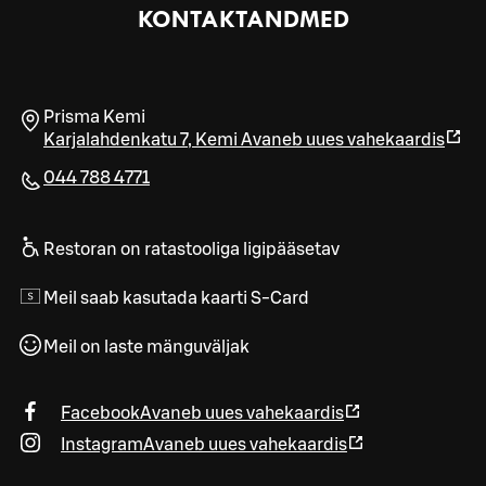
KONTAKTANDMED
Prisma Kemi
Karjalahdenkatu 7
,
Kemi
Avaneb uues vahekaardis
044 788 4771
Restoran on ratastooliga ligipääsetav
Meil saab kasutada kaarti S-Card
Meil on laste mänguväljak
Facebook
Avaneb uues vahekaardis
Instagram
Avaneb uues vahekaardis