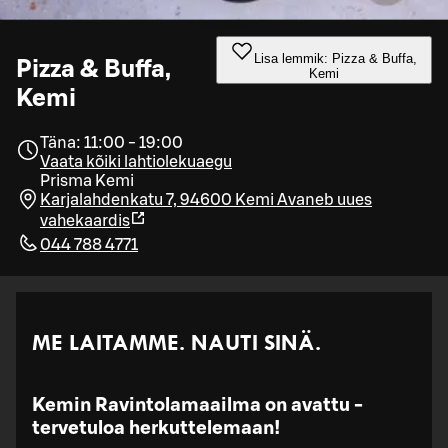
Lisa lemmik: Pizza & Buffa,
Pizza & Buffa,
Kemi
Kemi
Täna: 11:00 - 19:00
Vaata kõiki lahtiolekuaegu
Prisma Kemi
Karjalahdenkatu 7, 94600 Kemi
Avaneb uues
vahekaardis
044 788 4771
ME LAITAMME. NAUTI SINÄ.
Kemin Ravintolamaailma on avattu -
tervetuloa herkuttelemaan!