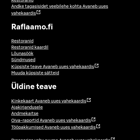
Restoranid
Andke tagasisidet veebilehe kohta
Avaneb uues
vahekaardis
Raflaamo.fi
Restoranid
Restoranid kaardil
Lõunasöök
Sündmused
Küpsiste teave
Avaneb uues vahekaardis
Muuda küpsiste sätteid
Üldine teave
Kinkekaart
Avaneb uues vahekaardis
Ajakirjandusele
Andmekaitse
Oiva-raportid
Avaneb uues vahekaardis
Tööpakkumised
Avaneb uues vahekaardis