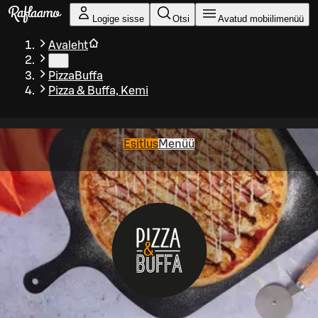
Liigu peamise sisu juurde
Logige sisse
Otsi
Avatud mobiilimenüü
Avaleht
…
PizzaBuffa
Pizza & Buffa, Kemi
Esitlus
Menüü