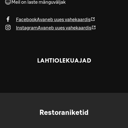
Meil on laste mänguväljak
Facebook
Avaneb uues vahekaardis
Instagram
Avaneb uues vahekaardis
LAHTIOLEKUAJAD
Restoraniketid