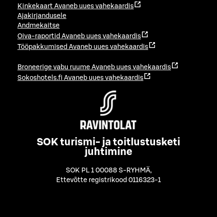
Kinkekaart
Avaneb uues vahekaardis
Ajakirjandusele
Andmekaitse
Oiva-raportid
Avaneb uues vahekaardis
Tööpakkumised
Avaneb uues vahekaardis
Broneerige vabu ruume
Avaneb uues vahekaardis
Sokoshotels.fi
Avaneb uues vahekaardis
SOK turismi- ja toitlustusketi
juhtimine
SOK PL 1 00088 S-RYHMÄ
,
Ettevõtte registrikood 0116323-1