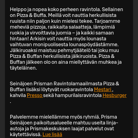
Helppo ja nopea koko perheen ravintola. Sellainen
on Pizza & Buffa. Meillä voit nauttia herkullisista
ruuista niin paljon kuin mielesi tekee. Tarjoamme
meheviä pizzoja, raikkaita salaatteja, lämpimiä
ruokia ja virvoittavia juomia – ja kaikki samaan
hintaan! Arkisin voit nauttia myös lounasta
vaihtuvan monipuolisesta lounaspöydästämme.
Jälkiruoaksi maistuu pehmytjäätelö tai joku muu
Pizza & Buffan herkullisista jälkiruoista. Pizza &
Buffan jälkeen olo on aina miellyttävän muhkea ja
täyteläinen.
Seinäjoen Prisman Ravintolamaailmasta Pizza &
Buffan lisäksi löytyvät ruokaravintola
Mestari
,
kahvila
Presso
sekä hampurilaisravintola
Hesburger
.
Palvelemme mielellämme myös ryhmiä. Prisma
Seinäjoen paikoitusalueelle mahtuu useita linja-
autoja ja Prismakeskuksen laajat palvelut ovat
käytettävissä.
Lue lisää