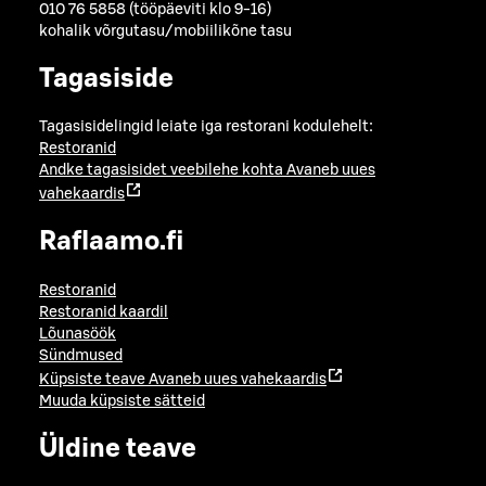
010 76 5858 (tööpäeviti klo 9-16)
kohalik võrgutasu/mobiilikõne tasu
Tagasiside
Tagasisidelingid leiate iga restorani kodulehelt:
Restoranid
Andke tagasisidet veebilehe kohta
Avaneb uues
vahekaardis
Raflaamo.fi
Restoranid
Restoranid kaardil
Lõunasöök
Sündmused
Küpsiste teave
Avaneb uues vahekaardis
Muuda küpsiste sätteid
Üldine teave