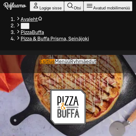
Liigu peamise sisu juurde
Logige sisse
Otsi
Avatud mobiilimenüü
Avaleht
…
PizzaBuffa
Pizza & Buffa Prisma, Seinäjoki
Esitlus
Menüü
Ryhmäedut