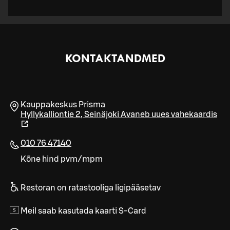
KONTAKTANDMED
Kauppakeskus Prisma
Hyllykalliontie 2
,
Seinäjoki
Avaneb uues vahekaardis
010 76 47140
Kõne hind pvm/mpm
Restoran on ratastooliga ligipääsetav
Meil saab kasutada kaarti S-Card