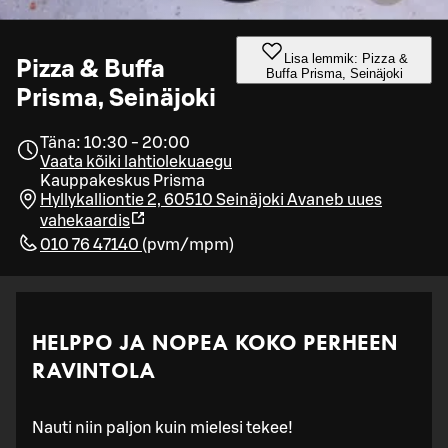
Lisa lemmik: Pizza &
Pizza & Buffa
Buffa Prisma, Seinäjoki
Prisma, Seinäjoki
Täna: 10:30 - 20:00
Vaata kõiki lahtiolekuaegu
Kauppakeskus Prisma
Hyllykalliontie 2, 60510 Seinäjoki
Avaneb uues
vahekaardis
010 76 47140
(
pvm/mpm
)
HELPPO JA NOPEA KOKO PERHEEN
RAVINTOLA
Nauti niin paljon kuin mielesi tekee!