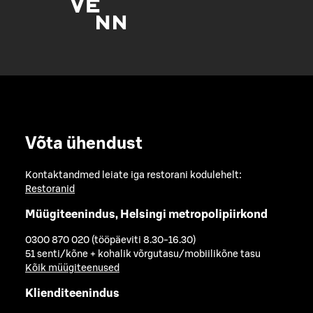
Võta ühendust
Kontaktandmed leiate iga restorani kodulehelt:
Restoranid
Müügiteenindus, Helsingi metropolipiirkond
0300 870 020 (tööpäeviti 8.30-16.30)
51 senti/kõne + kohalik võrgutasu/mobiilikõne tasu
Kõik müügiteenused
Klienditeenindus