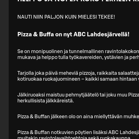
NAUTI NIIN PALJON KUIN MIELESI TEKEE!
Pizza & Buffa on nyt ABC Lahdesjärvellä!
Se on monipuolinen ja tunnelmallinen ravintolakokon
mukava ja helppo tulla työkavereiden, ystävien ja pe
Tarjolla joka päivä meheviä pizzoja, raikkaita salaatt
kotiruokaa ruokajuomineen – kaikki samaan hintaan y
Jälkiruoaksi maistuu pehmytjäätelö tai joku muu Pizz
herkullisista jälkkäreistä.
Pizza & Buffan jälkeen olo on aina miellyttävän muhke
Pizza & Buffan notkuvien pöytien lisäksi ABC Lahdesjär
muitakin ravintolavaihtoehtoja sekä ruokakauppa.