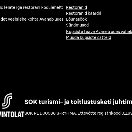
id leiate iga restorani kodulehelt:
Restoranid
Restoranid kaardil
idet veebilehe kohta
Avaneb uues
Lõunasöök
Sündmused
Küpsiste teave
Avaneb uues vahek
Muuda küpsiste sätteid
SOK turismi- ja toitlustusketi juhti
SOK PL 1 00088 S-RYHMÄ
,
Ettevõtte registrikood 0116