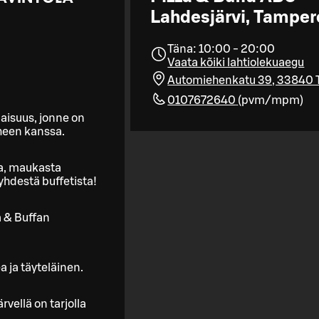
Lahdesjärvi, Tamper
Täna: 10:00 - 20:00
Vaata kõiki lahtiolekuaegu
Automiehenkatu 39, 33840
0107672640
(
pvm/mpm
)
aisuus, jonne on
rheen kanssa.
eja, maukasta
hdestä buffetista!
a & Buffan
a ja täyteläinen.
vellä on tarjolla