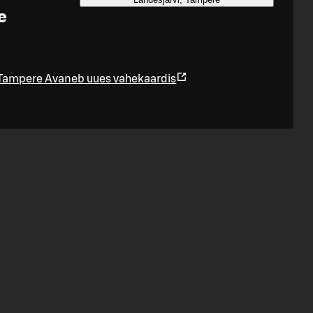
e
 Tampere
Avaneb uues vahekaardis