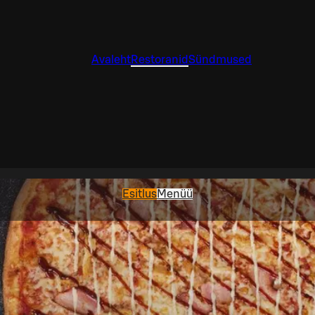
Avaleht
Restoranid
Sündmused
Esitlus
Menüü