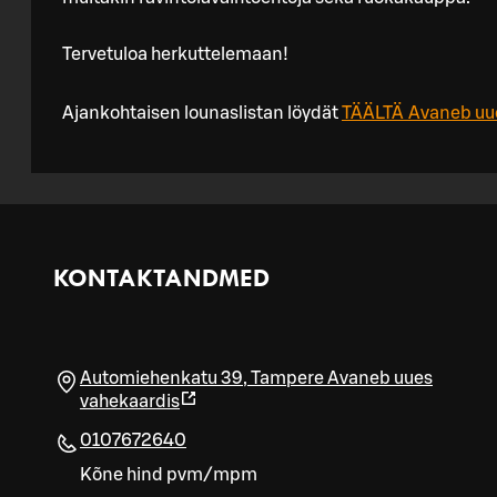
Tervetuloa herkuttelemaan!
Ajankohtaisen lounaslistan löydät
TÄÄLTÄ
Avaneb uu
KONTAKTANDMED
Automiehenkatu 39
,
Tampere
Avaneb uues
vahekaardis
0107672640
Kõne hind pvm/mpm