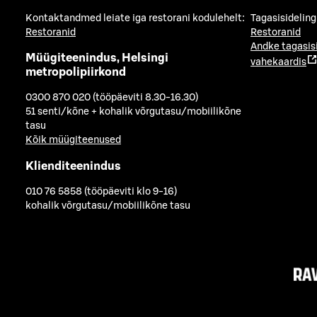
Kontaktandmed leiate iga restorani kodulehelt:
Tagasisideling
Restoranid
Restoranid
Andke tagasis
Müügiteenindus, Helsingi
vahekaardis
metropolipiirkond
0300 870 020 (tööpäeviti 8.30-16.30)
51 senti/kõne + kohalik võrgutasu/mobiilikõne
tasu
Kõik müügiteenused
Klienditeenindus
010 76 5858 (tööpäeviti klo 9-16)
kohalik võrgutasu/mobiilikõne tasu