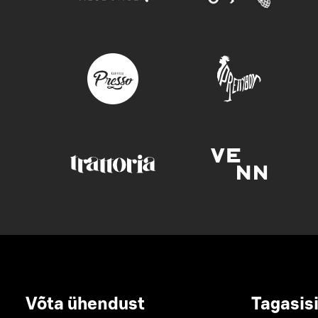
Võta ühendust
Tagasis