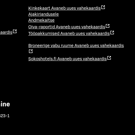
Kinkekaart
Avaneb uues vahekaardis
Ajakirjandusele
Andmekaitse
Oiva-raportid
Avaneb uues vahekaardis
aardis
Tööpakkumised
Avaneb uues vahekaardis
Broneerige vabu ruume
Avaneb uues vahekaardis
Sokoshotels.fi
Avaneb uues vahekaardis
mine
323-1