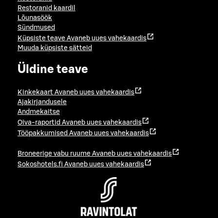
Restoranid kaardil
Lõunasöök
Sündmused
Küpsiste teave
Avaneb uues vahekaardis
Muuda küpsiste sätteid
Üldine teave
Kinkekaart
Avaneb uues vahekaardis
Ajakirjandusele
Andmekaitse
Oiva-raportid
Avaneb uues vahekaardis
Tööpakkumised
Avaneb uues vahekaardis
Broneerige vabu ruume
Avaneb uues vahekaardis
Sokoshotels.fi
Avaneb uues vahekaardis