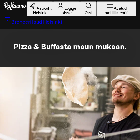
Liigu peamise sisu juurde
Asukoht
Logige
Avatud
Helsinki
sisse
Otsi
mobiilimenüü
Broneeri laud
Helsinki
Pizza & Buffasta maun mukaan.