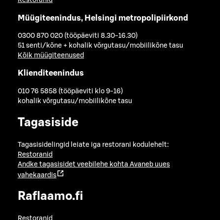
Restoranid
Müügiteenindus, Helsingi metropolipiirkond
0300 870 020 (tööpäeviti 8.30-16.30)
51 senti/kõne + kohalik võrgutasu/mobiilikõne tasu
Kõik müügiteenused
Klienditeenindus
010 76 5858 (tööpäeviti klo 9-16)
kohalik võrgutasu/mobiilikõne tasu
Tagasiside
Tagasisidelingid leiate iga restorani kodulehelt:
Restoranid
Andke tagasisidet veebilehe kohta
Avaneb uues
vahekaardis
Raflaamo.fi
Restoranid