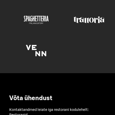
Võta ühendust
Kontaktandmed leiate iga restorani kodulehelt: