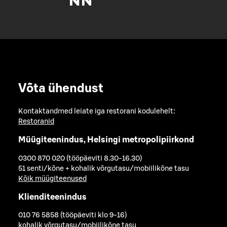
Võta ühendust
Kontaktandmed leiate iga restorani kodulehelt:
Restoranid
Müügiteenindus, Helsingi metropolipiirkond
0300 870 020 (tööpäeviti 8.30-16.30)
51 senti/kõne + kohalik võrgutasu/mobiilikõne tasu
Kõik müügiteenused
Klienditeenindus
010 76 5858 (tööpäeviti klo 9-16)
kohalik võrgutasu/mobiilikõne tasu