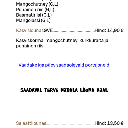
Mangochutney (G,L)
Punainen riisi(G,L)
Basmatiriisi (G,L)
Mangolassi (G,L)
Kasvislounas
G
VE
Hind:
14,90 €
Kasviskorma, mangochutney, kurkkuraita ja
punainen riisi
Vaadake iga päev saadaolevaid portsjoneid
Saadaval terve nädala lõuna ajal
Salaattilounas
Hind:
13,50 €