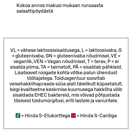
Kokoa annos makusi mukaan runsaasta
salaattipöydästä
VL = vähese laktoosisisaldusega, L = laktoosivaba, G
= gluteenivaba, GN = gluteenivaba nõudmisel, VE =
veganlik, VEN = Vegan nõudmisel, T = terav, P = ei
sisalda piima, TA = taimetoit, PÄ = sisaldab pähkleid.
Lisateavet roogade kohta võtke palun ühendust
töötajatega.
Toiduagentuur soovitab
veisehakklihapraade süüa alati täielikult küpsetatult.
Isegi kvaliteetne keskmise kuumusega hakkliha võib
sisaldada EHEC baktereid, mis võivad põhjustada
tõsiseid toidumürgitusi, eriti lastele ja vanuritele.
=
Hinda S-Etukorttega
=
Hinda S-Cardiga