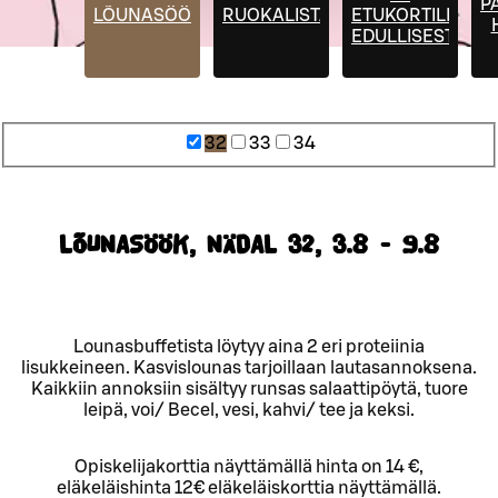
P
LÕUNASÖÖK
RUOKALISTA
ETUKORTILLA
EDULLISESTI
32
33
34
LÕUNASÖÖK, NÄDAL 32, 3.8 - 9.8
Lounasbuffetista löytyy aina 2 eri proteiinia
lisukkeineen. Kasvislounas tarjoillaan lautasannoksena.
Kaikkiin annoksiin sisältyy runsas salaattipöytä, tuore
leipä, voi/ Becel, vesi, kahvi/ tee ja keksi.
Opiskelijakorttia näyttämällä hinta on 14 €,
eläkeläishinta 12€ eläkeläiskorttia näyttämällä.