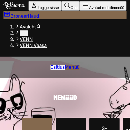
Liigu peamise sisu juurde
Logige sisse
Otsi
Avatud mobiilimenüü
Broneeri laud
Avaleht
…
VENN
VENN Vaasa
Esitlus
Menüü
MENÜÜD
S-