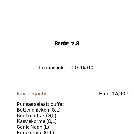
Reede
7.8
Lõunasöök: 11:00-14:00.
Intia perjantai
Hind:
14,90 €
Runsas salaattibuffet
Butter chicken (G,L)
Beef madras (G,L)
Kasviskorma (G,L)
Garlic Naan (L)
Kurkkuraita (G,L)