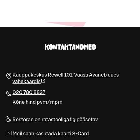
KONTAKTANDMED
Kauppakeskus Rewell 101
,
Vaasa
Avaneb uues
vahekaardis
020 780 8837
Kõne hind pvm/mpm
Restoran on ratastooliga ligipääsetav
Meil saab kasutada kaarti S-Card