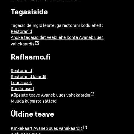
Tagasiside
Tagasisidelingid leiate iga restorani kodulehelt:
Restoranid
Andke tagasisidet veebilehe kohta
Avaneb uues
vahekaardis
Raflaamo.fi
Restoranid
Restoranid kaardil
Lõunasöök
Sündmused
Küpsiste teave
Avaneb uues vahekaardis
Muuda küpsiste sätteid
Üldine teave
Kinkekaart
Avaneb uues vahekaardis