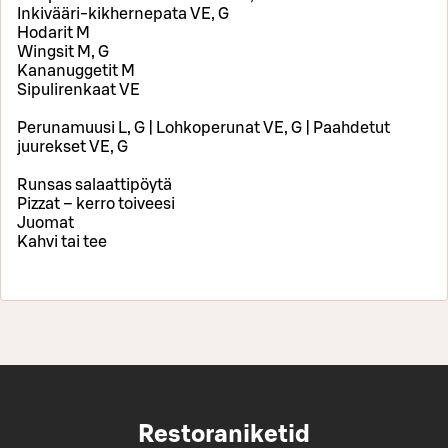
Inkivääri-kikhernepata VE, G
Hodarit M
Wingsit M, G
Kananuggetit M
Sipulirenkaat VE
Perunamuusi L, G | Lohkoperunat VE, G | Paahdetut
juurekset VE, G
Runsas salaattipöytä
Pizzat – kerro toiveesi
Juomat
Kahvi tai tee
Restoraniketid