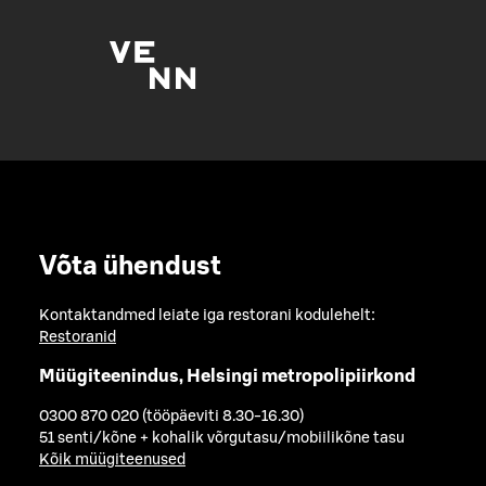
Võta ühendust
Kontaktandmed leiate iga restorani kodulehelt:
Restoranid
Müügiteenindus, Helsingi metropolipiirkond
0300 870 020 (tööpäeviti 8.30-16.30)
51 senti/kõne + kohalik võrgutasu/mobiilikõne tasu
Kõik müügiteenused