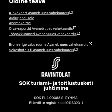
Üldine teave
Kinkekaart
Avaneb uues vahekaardis
Ajakirjandusele
Andmekaitse
Oiva-raportid
Avaneb uues vahekaardis
Tööpakkumised
Avaneb uues vahekaardis
Broneerige vabu ruume
Avaneb uues vahekaardis
Sokoshotels.fi
Avaneb uues vahekaardis
SOK turismi- ja toitlustusketi
juhtimine
SOK PL 1 00088 S-RYHMÄ
,
Ettevõtte registrikood 0116323-1