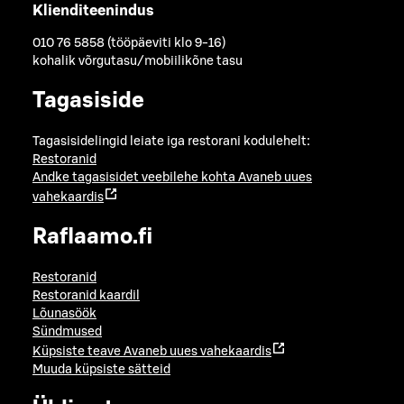
Klienditeenindus
010 76 5858 (tööpäeviti klo 9-16)
kohalik võrgutasu/mobiilikõne tasu
Tagasiside
Tagasisidelingid leiate iga restorani kodulehelt:
Restoranid
Andke tagasisidet veebilehe kohta
Avaneb uues
vahekaardis
Raflaamo.fi
Restoranid
Restoranid kaardil
Lõunasöök
Sündmused
Küpsiste teave
Avaneb uues vahekaardis
Muuda küpsiste sätteid