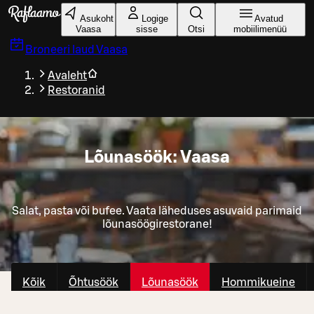
Liigu peamise sisu juurde
Asukoht
Logige
Avatud
Vaasa
sisse
Otsi
mobiilimenüü
Broneeri laud
Vaasa
Avaleht
Restoranid
Lõunasöök: Vaasa
Salat, pasta või bufee. Vaata läheduses asuvaid parimaid
lõunasöögirestorane!
Kõik
Õhtusöök
Lõunasöök
Hommikueine