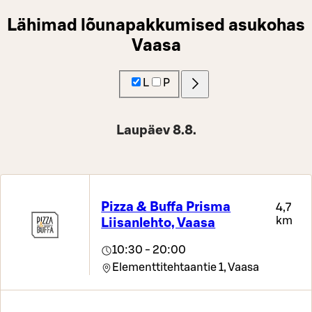
Lähimad lõunapakkumised asukohas
Vaasa
L
P
Laupäev 8.8.
Pizza & Buffa Prisma
4,7
km
Liisanlehto, Vaasa
10:30 - 20:00
Elementtitehtaantie 1,
Vaasa