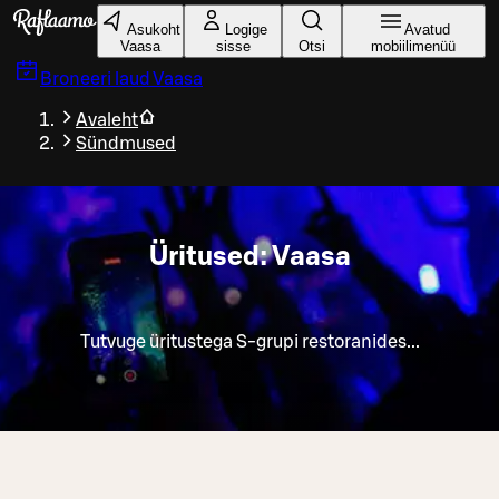
Liigu peamise sisu juurde
Asukoht
Logige
Avatud
Vaasa
sisse
Otsi
mobiilimenüü
Broneeri laud
Vaasa
Avaleht
Sündmused
Üritused: Vaasa
Tutvuge üritustega S-grupi restoranides...