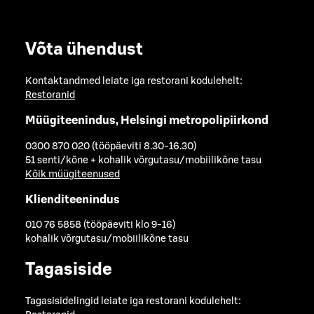
Võta ühendust
Kontaktandmed leiate iga restorani kodulehelt:
Restoranid
Müügiteenindus, Helsingi metropolipiirkond
0300 870 020 (tööpäeviti 8.30-16.30)
51 senti/kõne + kohalik võrgutasu/mobiilikõne tasu
Kõik müügiteenused
Klienditeenindus
010 76 5858 (tööpäeviti klo 9-16)
kohalik võrgutasu/mobiilikõne tasu
Tagasiside
Tagasisidelingid leiate iga restorani kodulehelt: