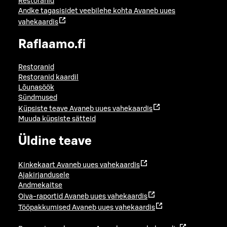
Restoranid
Andke tagasisidet veebilehe kohta
Avaneb uues
vahekaardis
Raflaamo.fi
Restoranid
Restoranid kaardil
Lõunasöök
Sündmused
Küpsiste teave
Avaneb uues vahekaardis
Muuda küpsiste sätteid
Üldine teave
Kinkekaart
Avaneb uues vahekaardis
Ajakirjandusele
Andmekaitse
Oiva-raportid
Avaneb uues vahekaardis
Tööpakkumised
Avaneb uues vahekaardis