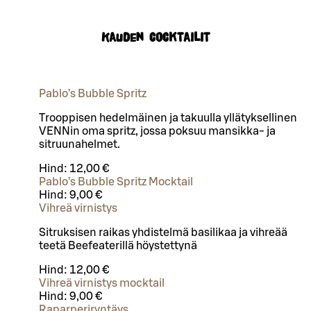
Kauden cocktailit
Pablo’s Bubble Spritz
Trooppisen hedelmäinen ja takuulla yllätyksellinen
VENNin oma spritz, jossa poksuu mansikka- ja
sitruunahelmet.
Hind:
12,00 €
Pablo’s Bubble Spritz Mocktail
Hind:
9,00 €
Vihreä virnistys
Sitruksisen raikas yhdistelmä basilikaa ja vihreää
teetä Beefeaterillä höystettynä
Hind:
12,00 €
Vihreä virnistys mocktail
Hind:
9,00 €
Raparperiryntäys