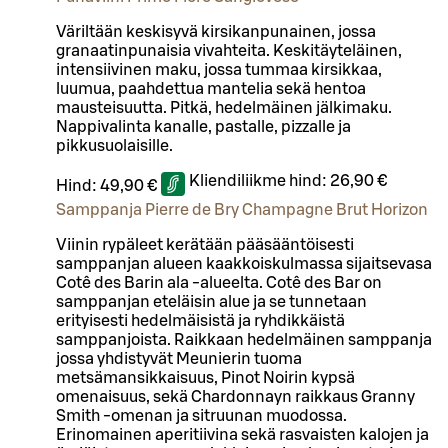
Väriltään keskisyvä kirsikanpunainen, jossa
granaatinpunaisia vivahteita. Keskitäyteläinen,
intensiivinen maku, jossa tummaa kirsikkaa,
luumua, paahdettua mantelia sekä hentoa
mausteisuutta. Pitkä, hedelmäinen jälkimaku.
Nappivalinta kanalle, pastalle, pizzalle ja
pikkusuolaisille.
Kliendiliikme hind:
26,90 €
Hind:
49,90 €
Samppanja Pierre de Bry Champagne Brut Horizon
Viinin rypäleet kerätään pääsääntöisesti
samppanjan alueen kaakkoiskulmassa sijaitsevasa
Cotê des Barin ala -alueelta. Cotê des Bar on
samppanjan eteläisin alue ja se tunnetaan
erityisesti hedelmäisistä ja ryhdikkäistä
samppanjoista. Raikkaan hedelmäinen samppanja
jossa yhdistyvät Meunierin tuoma
metsämansikkaisuus, Pinot Noirin kypsä
omenaisuus, sekä Chardonnayn raikkaus Granny
Smith -omenan ja sitruunan muodossa.
Erinomainen aperitiivina sekä rasvaisten kalojen ja