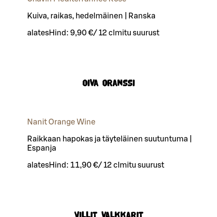
Kuiva, raikas, hedelmäinen | Ranska
alates
Hind:
9,90 €
/
12 cl
mitu suurust
Oiva oranssi
Nanit Orange Wine
Raikkaan hapokas ja täyteläinen suutuntuma |
Espanja
alates
Hind:
11,90 €
/
12 cl
mitu suurust
Villit valkkarit