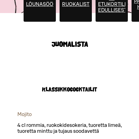
P
LÕUNASÖÖK
RUOKALISTA
ETUKORTILLA
EDULLISESTI
JUOMALISTA
Klassikkococktailit
Mojito
4 cl rommia, ruokokidesokeria, tuoretta limeä,
tuoretta minttu ja tujaus soodavettä