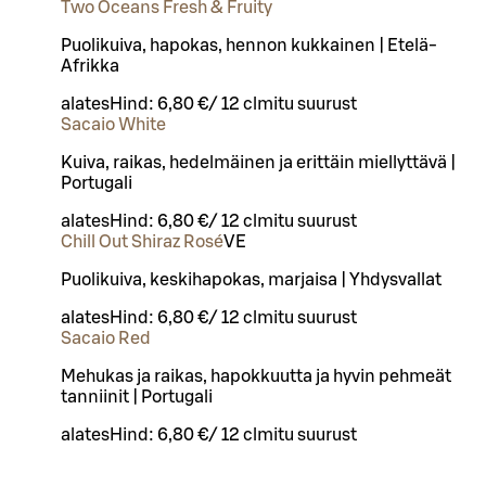
Two Oceans Fresh & Fruity
Puolikuiva, hapokas, hennon kukkainen | Etelä-
Afrikka
alates
Hind:
6,80 €
/
12 cl
mitu suurust
Sacaio White
Kuiva, raikas, hedelmäinen ja erittäin miellyttävä |
Portugali
alates
Hind:
6,80 €
/
12 cl
mitu suurust
Chill Out Shiraz Rosé
VE
Puolikuiva, keskihapokas, marjaisa | Yhdysvallat
alates
Hind:
6,80 €
/
12 cl
mitu suurust
Sacaio Red
Mehukas ja raikas, hapokkuutta ja hyvin pehmeät
tanniinit | Portugali
alates
Hind:
6,80 €
/
12 cl
mitu suurust