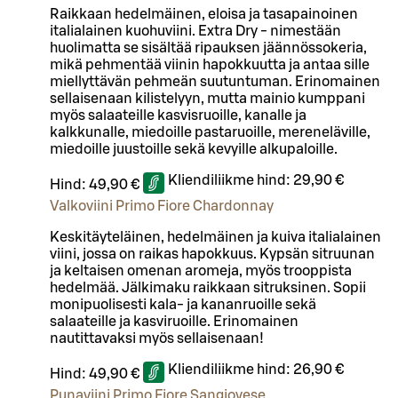
Raikkaan hedelmäinen, eloisa ja tasapainoinen
italialainen kuohuviini. Extra Dry - nimestään
huolimatta se sisältää ripauksen jäännössokeria,
mikä pehmentää viinin hapokkuutta ja antaa sille
miellyttävän pehmeän suutuntuman. Erinomainen
sellaisenaan kilistelyyn, mutta mainio kumppani
myös salaateille kasvisruoille, kanalle ja
kalkkunalle, miedoille pastaruoille, mereneläville,
miedoille juustoille sekä kevyille alkupaloille.
Kliendiliikme hind:
29,90 €
Hind:
49,90 €
Valkoviini Primo Fiore Chardonnay
Keskitäyteläinen, hedelmäinen ja kuiva italialainen
viini, jossa on raikas hapokkuus. Kypsän sitruunan
ja keltaisen omenan aromeja, myös trooppista
hedelmää. Jälkimaku raikkaan sitruksinen. Sopii
monipuolisesti kala- ja kananruoille sekä
salaateille ja kasviruoille. Erinomainen
nautittavaksi myös sellaisenaan!
Kliendiliikme hind:
26,90 €
Hind:
49,90 €
Punaviini Primo Fiore Sangiovese