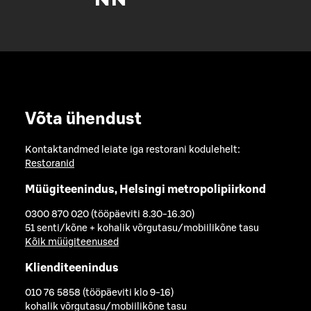
Võta ühendust
Kontaktandmed leiate iga restorani kodulehelt:
Restoranid
Müügiteenindus, Helsingi metropolipiirkond
0300 870 020 (tööpäeviti 8.30-16.30)
51 senti/kõne + kohalik võrgutasu/mobiilikõne tasu
Kõik müügiteenused
Klienditeenindus
010 76 5858 (tööpäeviti klo 9-16)
kohalik võrgutasu/mobiilikõne tasu