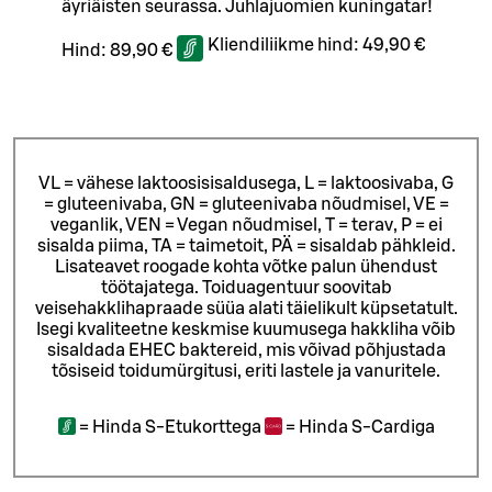
äyriäisten seurassa. Juhlajuomien kuningatar!
Kliendiliikme hind:
49,90 €
Hind:
89,90 €
VL = vähese laktoosisisaldusega, L = laktoosivaba, G
= gluteenivaba, GN = gluteenivaba nõudmisel, VE =
veganlik, VEN = Vegan nõudmisel, T = terav, P = ei
sisalda piima, TA = taimetoit, PÄ = sisaldab pähkleid.
Lisateavet roogade kohta võtke palun ühendust
töötajatega.
Toiduagentuur soovitab
veisehakklihapraade süüa alati täielikult küpsetatult.
Isegi kvaliteetne keskmise kuumusega hakkliha võib
sisaldada EHEC baktereid, mis võivad põhjustada
tõsiseid toidumürgitusi, eriti lastele ja vanuritele.
=
Hinda S-Etukorttega
=
Hinda S-Cardiga