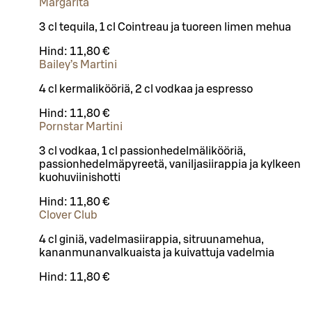
Margarita
3 cl tequila, 1 cl Cointreau ja tuoreen limen mehua
Hind:
11,80 €
Bailey’s Martini
4 cl kermalikööriä, 2 cl vodkaa ja espresso
Hind:
11,80 €
Pornstar Martini
3 cl vodkaa, 1 cl passionhedelmälikööriä,
passionhedelmäpyreetä, vaniljasiirappia ja kylkeen
kuohuviinishotti
Hind:
11,80 €
Clover Club
4 cl giniä, vadelmasiirappia, sitruunamehua,
kananmunanvalkuaista ja kuivattuja vadelmia
Hind:
11,80 €