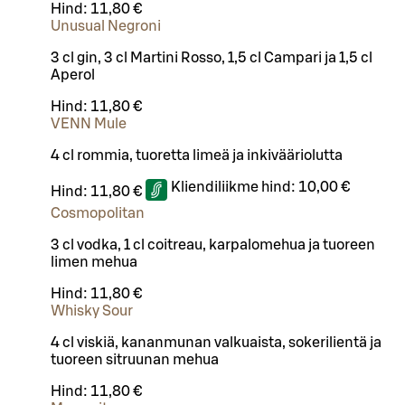
Hind:
11,80 €
Unusual Negroni
3 cl gin, 3 cl Martini Rosso, 1,5 cl Campari ja 1,5 cl
Aperol
Hind:
11,80 €
VENN Mule
4 cl rommia, tuoretta limeä ja inkivääriolutta
Kliendiliikme hind:
10,00 €
Hind:
11,80 €
Cosmopolitan
3 cl vodka, 1 cl coitreau, karpalomehua ja tuoreen
limen mehua
Hind:
11,80 €
Whisky Sour
4 cl viskiä, kananmunan valkuaista, sokerilientä ja
tuoreen sitruunan mehua
Hind:
11,80 €