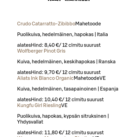
Crudo Catarratto-Zibibbo
Mahetoode
Puolikuiva, hedelmäinen, hapokas | Italia
alates
Hind:
8,40 €
/
12 cl
mitu suurust
Wolfberger Pinot Gris
Kuiva, hedelmäinen, keskihapokas | Ranska
alates
Hind:
9,70 €
/
12 cl
mitu suurust
Aliats Ink Blanco Organic
Mahetoode
VE
Kuiva, hedelmäinen, tasapainoinen | Espanja
alates
Hind:
10,40 €
/
12 cl
mitu suurust
Kungfu Girl Riesling
VE
Puolikuiva, hapokas, kypsän sitruksinen |
Yhdysvallat
alates
Hind:
11,80 €
/
12 cl
mitu suurust