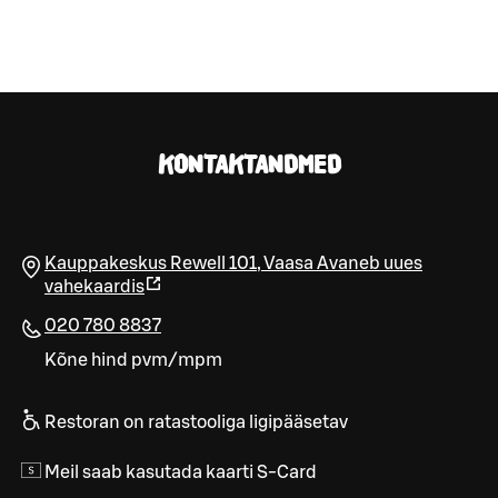
KONTAKTANDMED
Kauppakeskus Rewell 101
,
Vaasa
Avaneb uues
vahekaardis
020 780 8837
Kõne hind pvm/mpm
Restoran on ratastooliga ligipääsetav
Meil saab kasutada kaarti S-Card