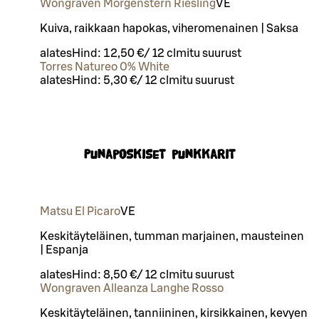
Wongraven Morgenstern Riesling
VE
Kuiva, raikkaan hapokas, viheromenainen | Saksa
alates
Hind:
12,50 €
/
12 cl
mitu suurust
Torres Natureo 0% White
alates
Hind:
5,30 €
/
12 cl
mitu suurust
Punaposkiset punkkarit
Matsu El Picaro
VE
Keskitäyteläinen, tumman marjainen, mausteinen
| Espanja
alates
Hind:
8,50 €
/
12 cl
mitu suurust
Wongraven Alleanza Langhe Rosso
Keskitäyteläinen, tanniininen, kirsikkainen, kevyen