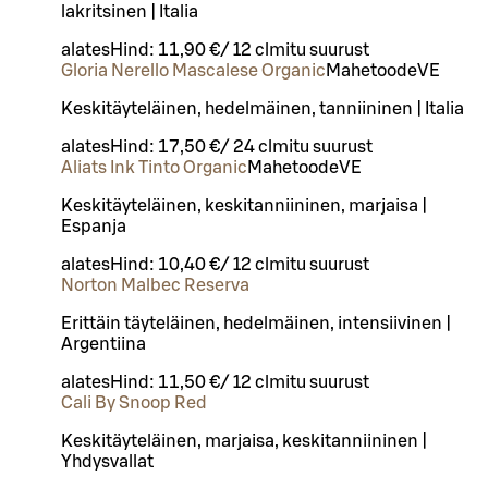
lakritsinen | Italia
alates
Hind:
11,90 €
/
12 cl
mitu suurust
Gloria Nerello Mascalese Organic
Mahetoode
VE
Keskitäyteläinen, hedelmäinen, tanniininen | Italia
alates
Hind:
17,50 €
/
24 cl
mitu suurust
Aliats Ink Tinto Organic
Mahetoode
VE
Keskitäyteläinen, keskitanniininen, marjaisa |
Espanja
alates
Hind:
10,40 €
/
12 cl
mitu suurust
Norton Malbec Reserva
Erittäin täyteläinen, hedelmäinen, intensiivinen |
Argentiina
alates
Hind:
11,50 €
/
12 cl
mitu suurust
Cali By Snoop Red
Keskitäyteläinen, marjaisa, keskitanniininen |
Yhdysvallat