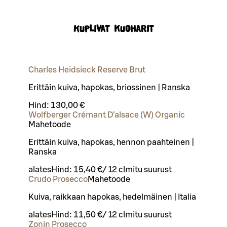
Kuplivat kuoharit
Charles Heidsieck Reserve Brut
Erittäin kuiva, hapokas, briossinen | Ranska
Hind:
130,00 €
Wolfberger Crémant D’alsace (W) Organic
Mahetoode
Erittäin kuiva, hapokas, hennon paahteinen |
Ranska
alates
Hind:
15,40 €
/
12 cl
mitu suurust
Crudo Prosecco
Mahetoode
Kuiva, raikkaan hapokas, hedelmäinen | Italia
alates
Hind:
11,50 €
/
12 cl
mitu suurust
Zonin Prosecco