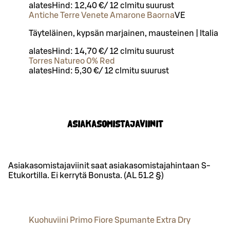
alates
Hind:
12,40 €
/
12 cl
mitu suurust
Antiche Terre Venete Amarone Baorna
VE
Täyteläinen, kypsän marjainen, mausteinen | Italia
alates
Hind:
14,70 €
/
12 cl
mitu suurust
Torres Natureo 0% Red
alates
Hind:
5,30 €
/
12 cl
mitu suurust
Asiakasomistajaviinit
Asiakasomistajaviinit saat asiakasomistajahintaan S-
Etukortilla. Ei kerrytä Bonusta. (AL 51.2 §)
Kuohuviini Primo Fiore Spumante Extra Dry