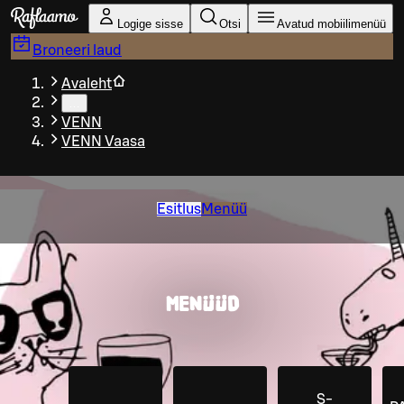
Liigu peamise sisu juurde
Logige sisse
Otsi
Avatud mobiilimenüü
Broneeri laud
Avaleht
…
VENN
VENN Vaasa
Esitlus
Menüü
MENÜÜD
S-