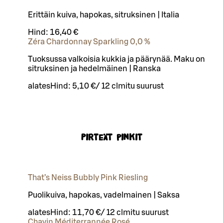
Erittäin kuiva, hapokas, sitruksinen | Italia
Hind:
16,40 €
Zéra Chardonnay Sparkling 0,0 %
Tuoksussa valkoisia kukkia ja päärynää. Maku on
sitruksinen ja hedelmäinen | Ranska
alates
Hind:
5,10 €
/
12 cl
mitu suurust
Pirteät pinkit
That’s Neiss Bubbly Pink Riesling
Puolikuiva, hapokas, vadelmainen | Saksa
alates
Hind:
11,70 €
/
12 cl
mitu suurust
Chavin Méditerrannée Rosé