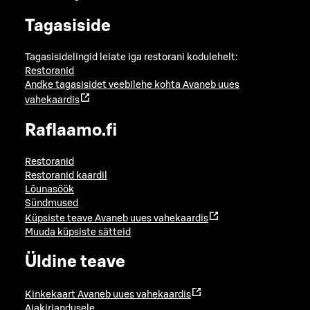
Tagasiside
Tagasisidelingid leiate iga restorani kodulehelt:
Restoranid
Andke tagasisidet veebilehe kohta
Avaneb uues
vahekaardis
Raflaamo.fi
Restoranid
Restoranid kaardil
Lõunasöök
Sündmused
Küpsiste teave
Avaneb uues vahekaardis
Muuda küpsiste sätteid
Üldine teave
Kinkekaart
Avaneb uues vahekaardis
Ajakirjandusele