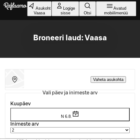
Liigu peamise sisu juurde
Asukoht
Logige
Avatud
Vaasa
sisse
Otsi
mobiilimenüü
Broneeri laud: Vaasa
Vaheta asukohta
Vali päev ja inimeste arv
Kuupäev
N 6.8.
Inimeste arv