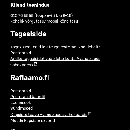
Klienditeenindus
010 76 5858 (tööpäeviti klo 9-16)
kohalik võrgutasu/mobiilikõne tasu
Tagasiside
Tagasisidelingid leiate iga restorani kodulehelt:
Restoranid
Andke tagasisidet veebilehe kohta
Avaneb uues
vahekaardis
Raflaamo.fi
Restoranid
Restoranid kaardil
Lõunasöök
Sündmused
Küpsiste teave
Avaneb uues vahekaardis
Muuda küpsiste sätteid