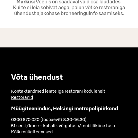
Märkus:
Veebis on saadaval vaid osa laudades.
Kui te ei leia sobivat aega, palun võtke restoraniga
ühendust ajakohase broneeringuinfo saamiseks.
Võta ühendust
Kontaktandmed leiate iga restorani kodulehelt:
Restoranid
Müügiteenindus, Helsingi metropolipiirkond
0300 870 020 (tööpäeviti 8.30-16.30)
51 senti/kõne + kohalik võrgutasu/mobiilikõne tasu
Kõik müügiteenused