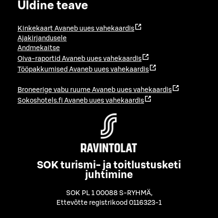
Üldine teave
Kinkekaart
Avaneb uues vahekaardis
Ajakirjandusele
Andmekaitse
Oiva-raportid
Avaneb uues vahekaardis
Tööpakkumised
Avaneb uues vahekaardis
Broneerige vabu ruume
Avaneb uues vahekaardis
Sokoshotels.fi
Avaneb uues vahekaardis
SOK turismi- ja toitlustusketi
juhtimine
SOK PL 1 00088 S-RYHMÄ
,
Ettevõtte registrikood 0116323-1