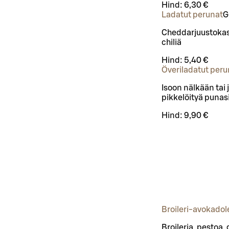
Hind:
6,30 €
Ladatut perunat
G
Cheddarjuustokasti
chiliä
Hind:
5,40 €
Överiladatut peru
Isoon nälkään tai 
pikkelöityä punasi
Hind:
9,90 €
Broileri-avokadol
Broileria, pestoa,