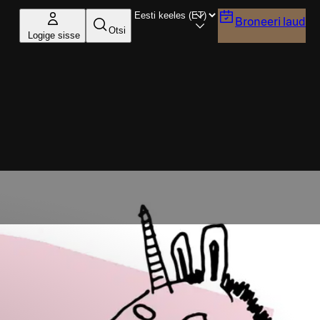
Broneeri laud
Otsi
Logige sisse