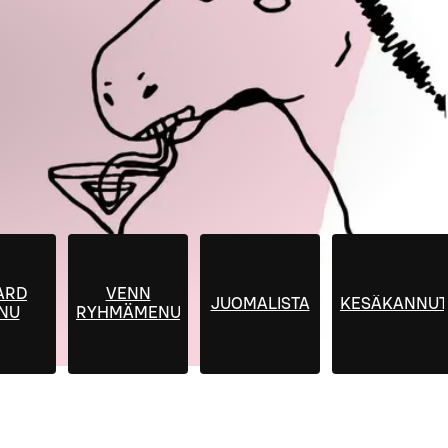
ARD
VENN
JUOMALISTA
KESÄKANNUT
NU
RYHMÄMENUT