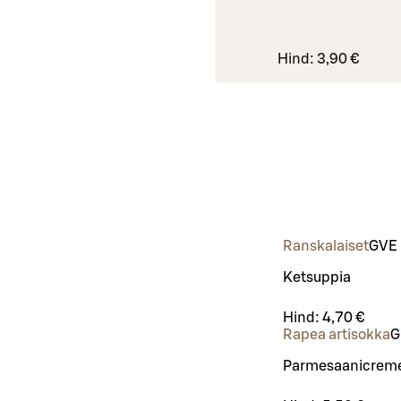
Hind:
3,90 €
Ranskalaiset
G
VE
Ketsuppia
Hind:
4,70 €
Rapea artisokka
G
Parmesaanicreme