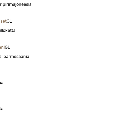
iripirimajoneesia
iset
G
L
lloketta
ani
G
L
eja, parmesaania
aa
ta