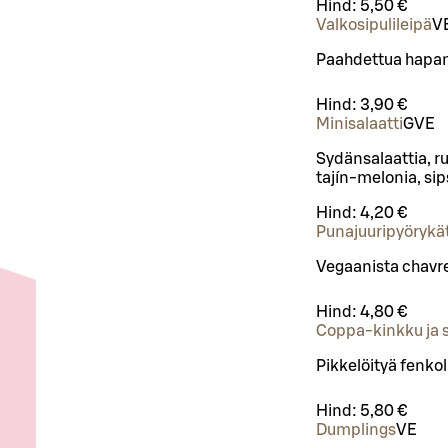
Hind:
5,50 €
Valkosipulileipä
V
Paahdettua hapanju
Hind:
3,90 €
Minisalaatti
G
VE
Sydänsalaattia, ru
tajín-melonia, sip
Hind:
4,20 €
Punajuuripyörykä
Vegaanista chav
Hind:
4,80 €
Coppa-kinkku ja 
Pikkelöityä fenkol
Hind:
5,80 €
Dumplings
VE