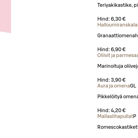
Teriyakikastike, p
Hind:
6,30 €
Halloumiranskala
Granaattiomenahi
Hind:
6,90 €
Oliivit ja parmesa
Marinoituja oliiv
Hind:
3,90 €
Aura ja omena
G
L
Pikkelöityä omen
Hind:
4,20 €
Mallaslihapullat
P
Romescokastiket