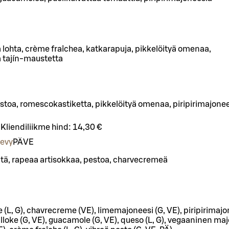
lohta, crème fraîchea, katkarapuja, pikkelöityä omenaa,
 tajín-maustetta
stoa, romescokastiketta, pikkelöityä omenaa, piripirimajone
Kliendiliikme hind:
14,30 €
levy
PÄ
VE
tä, rapeaa artisokkaa, pestoa, charvecremeä
L, G), chavrecreme (VE), limemajoneesi (G, VE), piripirimajon
loke (G, VE), guacamole (G, VE), queso (L, G), vegaaninen maj