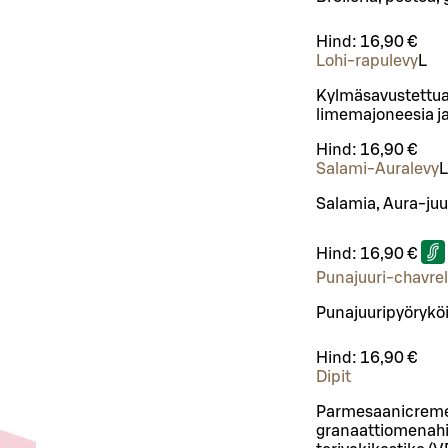
Hind:
16,90 €
Lohi-rapulevy
L
Kylmäsavustettua 
limemajoneesia ja
Hind:
16,90 €
Salami-Auralevy
L
Salamia, Aura-juu
Hind:
16,90 €
Punajuuri-chavre
Punajuuripyöryköi
Hind:
16,90 €
Dipit
Parmesaanicreme (
granaattiomenahil