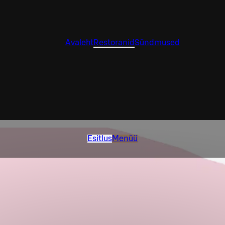
Avaleht
Restoranid
Sündmused
Esitlus
Menüü