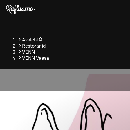
Liigu peamise sisu juurde
Avaleht
Restoranid
VENN
VENN Vaasa