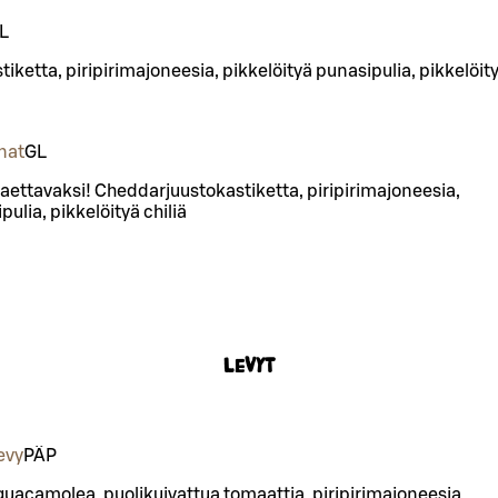
L
ketta, piripirimajoneesia, pikkelöityä punasipulia, pikkelöit
nat
G
L
jaettavaksi! Cheddarjuustokastiketta, piripirimajoneesia,
pulia, pikkelöityä chiliä
Levyt
evy
PÄ
P
 guacamolea, puolikuivattua tomaattia, piripirimajoneesia