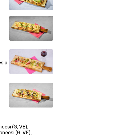
esia
eesi (G, VE),
oneesi (G, VE),