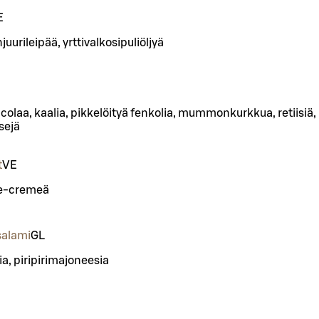
E
urileipää, yrttivalkosipuliöljyä
colaa, kaalia, pikkelöityä fenkolia, mummonkurkkua, retiisiä,
sejä
t
VE
re-cremeä
salami
G
L
ia, piripirimajoneesia