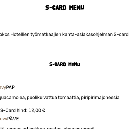
S-CARD MENU
okos Hotellien työmatkaajien kanta-asiakasohjelman S-card-
S-Card menu
evy
PÄ
P
 guacamolea, puolikuivattua tomaattia, piripirimajoneesia
S-Card hind:
12,00 €
levy
PÄ
VE