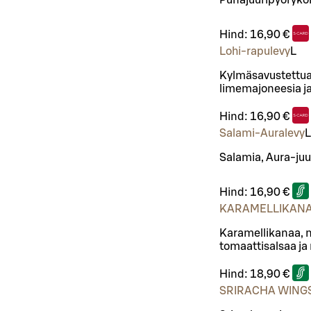
Punajuuripyöryköi
Hind:
16,90 €
Lohi-rapulevy
L
Kylmäsavustettua 
limemajoneesia ja
Hind:
16,90 €
Salami-Auralevy
L
Salamia, Aura-juu
Hind:
16,90 €
KARAMELLIKAN
Karamellikanaa, m
tomaattisalsaa 
Hind:
18,90 €
SRIRACHA WINGS