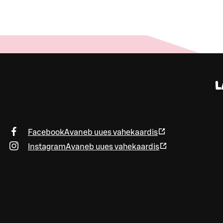
L
Facebook
Avaneb uues vahekaardis
Instagram
Avaneb uues vahekaardis