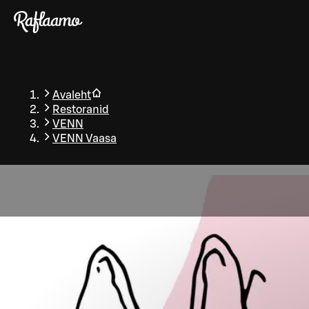
Liigu peamise sisu juurde
Avaleht
Restoranid
VENN
VENN Vaasa