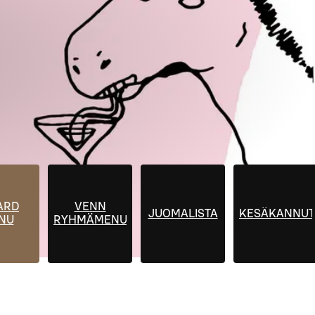
ARD
VENN
JUOMALISTA
KESÄKANNUT
NU
RYHMÄMENUT