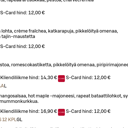
tä, rapeaa artisokkaa, pestoa, charvecremeä
S-Card hind:
12,00 €
lohta, crème fraîchea, katkarapuja, pikkelöityä omenaa,
 tajín-maustetta
S-Card hind:
12,00 €
stoa, romescokastiketta, pikkelöityä omenaa, piripirimajone
Kliendiliikme hind:
14,30 €
S-Card hind:
12,00 €
AA
L
angosalsaa, hot maple -majoneesi, rapeat bataattilohkot, sy
ja mummonkurkkua.
Kliendiliikme hind:
16,90 €
S-Card hind:
12,00 €
 12 KPL
G
L