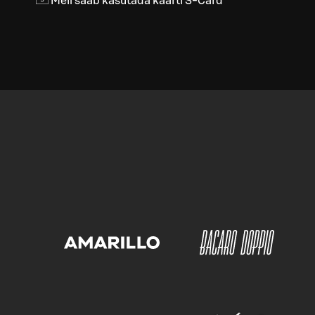
Meil saab kasutada kaarti S-Card