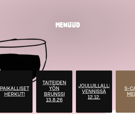
MENÜÜD
TAITEIDEN
JOULUILLALLINEN
PAIKALLISET
YÖN
S-C
VENNISSÄ
HERKUT!
BRUNSSI
ME
12.12.
13.8.26