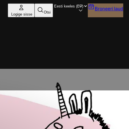
Broneeri laud
Otsi
Logige sisse