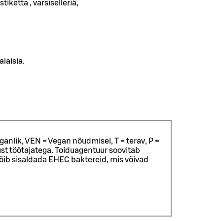
ketta , varsiselleriä,
laisia.
ganlik, VEN = Vegan nõudmisel, T = terav, P =
st töötajatega.
Toiduagentuur soovitab
võib sisaldada EHEC baktereid, mis võivad