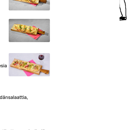
esia
dänsalaattia,