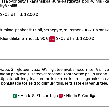
sa pyöriteltyjä kanansiipiä, aura-kastiketta, bbq-wings -kasti
tyä chiliä.
S-Card hind:
12,00 €
urskaa, paahdettu aioli, hernepyre, mummonkurkku ja ranska
Kliendiliikme hind:
15,90 €
S-Card hind:
12,00 €
ivaba, G = gluteenivaba, GN = gluteenivaba nõudmisel, VE = ve
sisaldab pähkleid. Lisateavet roogade kohta võtke palun ühendu
t küpsetatult. Isegi kvaliteetne keskmise kuumusega hakkliha 
põhjustada tõsiseid toidumürgitusi, eriti lastele ja vanuritele.
=
Hinda S-Etukorttega
=
Hinda S-Cardiga