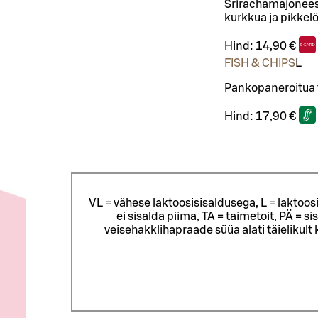
Srirachamajoneesis
kurkkua ja pikkelöi
Hind:
14,90 €
FISH & CHIPS
L
Pankopaneroitua t
Hind:
17,90 €
VL = vähese laktoosisisaldusega, L = laktoos
ei sisalda piima, TA = taimetoit, PÄ = 
veisehakklihapraade süüa alati täielikul