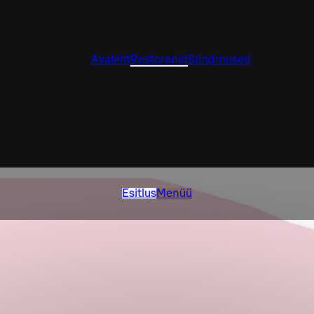
Avaleht
Restoranid
Sündmused
Esitlus
Menüü