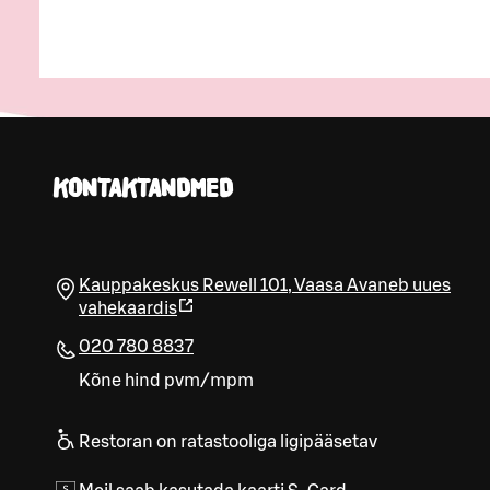
KONTAKTANDMED
Kauppakeskus Rewell 101
,
Vaasa
Avaneb uues
vahekaardis
020 780 8837
Kõne hind pvm/mpm
Restoran on ratastooliga ligipääsetav