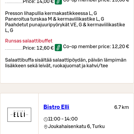
Co-op member price:
13,60 €
Price:
14,00 €
Presson lihapullia kermakastikkeessa L, G
Paneroitua turskaa M & kermaviilikastike L, G
Paahdetut punajuuripyörykät VE, G & kermaviilikastike
L, G
Runsas salaattibuffet
Co-op member price:
12,20 €
Price:
12,60 €
Salaattibuffa sisältää salaattipöydän, päivän lämpimän
lisäkkeen sekä leivät, ruokajuomat ja kahvi/tee
Bistro Elli
6.7 km
11:00 - 14:00
Joukahaisenkatu 6,
Turku