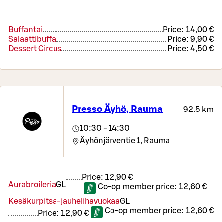
Buffantai
Price:
14,00 €
Salaattibuffa
Price:
9,90 €
Dessert Circus
Price:
4,50 €
Presso Äyhö, Rauma
92.5 km
10:30 - 14:30
Äyhönjärventie 1,
Rauma
Price:
12,90 €
Aurabroileria
G
L
Co-op member price:
12,60 €
Kesäkurpitsa-jauhelihavuokaa
G
L
Co-op member price:
12,60 €
Price:
12,90 €