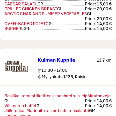
CAESAR SALAD
L
GR
Price:
15,00 €
GRILLED CHICKEN BREAST
G
L
Price:
20,00 €
ARCTIC CHAR AND SUMMER VEGETABLES
G
L
Price:
20,00 €
OVEN-BAKED POTATO
G
L
Price:
14,60 €
BURGER
L
GR
Price:
15,00 €
Kulman Kuppila
13.7 km
10:30 - 17:00
Myllynkatu 1226,
Raisio
Basilika-tomaattikeittoa ja paahdettuja leipäkrutonkeja
G
L
Price:
14,00 €
Välimeren buffet
G
L
Price:
14,00 €
Jälkiruoka: Marinoitu raikas hedelmäsalaatti
G
M
Lasten lounas