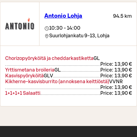
Antonio Lohja
94.5 km
10:30 - 14:00
Suurlohjankatu 9-13,
Lohja
Chorizopyöryköitä ja cheddarkastiketta
G
L
Price:
13,90 €
Yrttismetana broileria
G
L
Price:
13,90 €
Kasvispyöryköitä
G
L
V
Price:
13,90 €
Kikherne-kasvisburrito (annoksena keittiöstä)
V
VNR
Price:
13,90 €
1+1+1+1 Salaatti
Price:
13,90 €