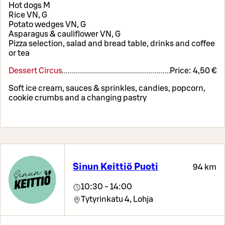
Hot dogs M
Rice VN, G
Potato wedges VN, G
Asparagus & cauliflower VN, G
Pizza selection, salad and bread table, drinks and coffee
or tea
Dessert Circus
Price:
4,50 €
Soft ice cream, sauces & sprinkles, candies, popcorn,
cookie crumbs and a changing pastry
Sinun Keittiö Puoti
94 km
10:30 - 14:00
Tytyrinkatu 4,
Lohja