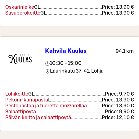
Oskarinleike
G
L
Price:
13,90 €
Savuporokeitto
G
L
Price:
13,90 €
Kahvila Kuulas
94.1 km
10:30 - 15:00
Laurinkatu 37-41,
Lohja
Lohikeitto
G
L
Price:
9,70 €
Pekoni-kanapasta
L
Price:
13,90 €
Pestopastaa ja tuoretta mozzarellaa
Price:
13,90 €
Salaattipöytä
Price:
9,90 €
Päivän keitto ja salaattipöytä
Price:
12,10 €