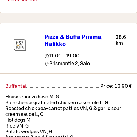
Pizza & Buffa Prisma,
38.6
km
Halikko
11:00 - 19:00
Prismantie 2,
Salo
Buffantai
Price:
13,90 €
House chorizo hash M, G
Blue cheese gratinated chicken casserole L, G
Roasted chickpea-carrot patties VN, G & garlic sour
cream sauce L, G
Hot dogs M
Rice VN, G
Potato wedges VN, G