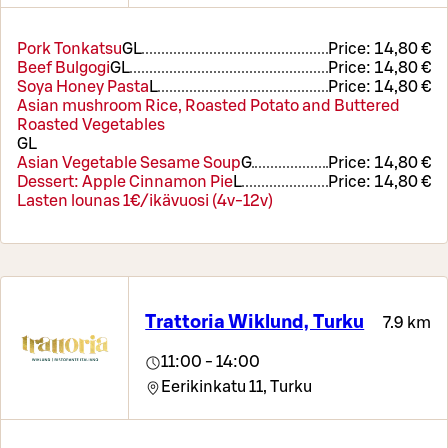
Pork Tonkatsu
G
L
Price:
14,80 €
Beef Bulgogi
G
L
Price:
14,80 €
Soya Honey Pasta
L
Price:
14,80 €
Asian mushroom Rice, Roasted Potato and Buttered
Roasted Vegetables
G
L
Asian Vegetable Sesame Soup
G
Price:
14,80 €
Dessert: Apple Cinnamon Pie
L
Price:
14,80 €
Lasten lounas 1€/ikävuosi (4v-12v)
Trattoria Wiklund, Turku
7.9 km
11:00 - 14:00
Eerikinkatu 11,
Turku