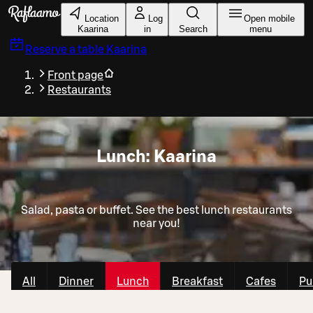
Skip to main content
Location
Log
Open mobile
Kaarina
in
Search
menu
Reserve a table
Kaarina
Front page
Restaurants
Lunch: Kaarina
Salad, pasta or buffet. See the best lunch restaurants
near you!
All
Dinner
Lunch
Breakfast
Cafes
Pu