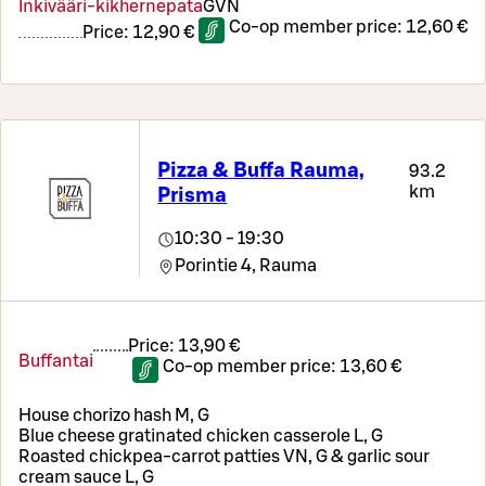
Inkivääri-kikhernepata
G
VN
Co-op member price:
12,60 €
Price:
12,90 €
Pizza & Buffa Rauma,
93.2
km
Prisma
10:30 - 19:30
Porintie 4,
Rauma
Price:
13,90 €
Buffantai
Co-op member price:
13,60 €
House chorizo hash M, G
Blue cheese gratinated chicken casserole L, G
Roasted chickpea-carrot patties VN, G & garlic sour
cream sauce L, G