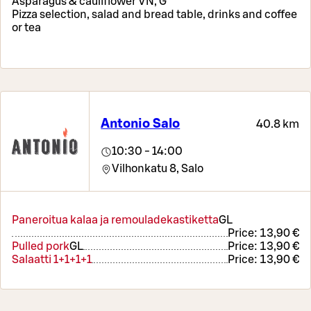
Asparagus & cauliflower VN, G
Pizza selection, salad and bread table, drinks and coffee
or tea
Antonio Salo
40.8 km
10:30 - 14:00
Vilhonkatu 8,
Salo
Paneroitua kalaa ja remouladekastiketta
G
L
Price:
13,90 €
Pulled pork
G
L
Price:
13,90 €
Salaatti 1+1+1+1
Price:
13,90 €