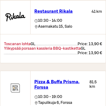
Restaurant Rikala
41 km
10:30 - 14:00
Asemakatu 15,
Salo
Toscanan lohta
G
L
Price:
13,90 €
Ylikypsää porsaan kassleria BBQ-kastiketta
G
L
Price:
13,90 €
Pizza & Buffa Prisma,
81.5
km
Forssa
10:30 - 19:00
Tapulikuja 6,
Forssa