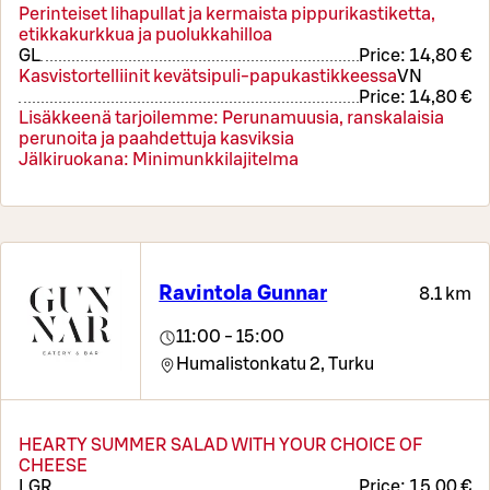
Perinteiset lihapullat ja kermaista pippurikastiketta,
etikkakurkkua ja puolukkahilloa
G
L
Price:
14,80 €
Kasvistortelliinit kevätsipuli-papukastikkeessa
VN
Price:
14,80 €
Lisäkkeenä tarjoilemme: Perunamuusia, ranskalaisia
perunoita ja paahdettuja kasviksia
Jälkiruokana: Minimunkkilajitelma
Ravintola Gunnar
8.1 km
11:00 - 15:00
Humalistonkatu 2,
Turku
HEARTY SUMMER SALAD WITH YOUR CHOICE OF
CHEESE
L
GR
Price:
15,00 €