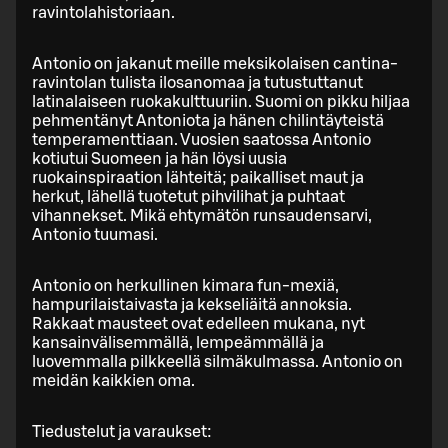
ravintolahistoriaan.
Antonio on jakanut meille meksikolaisen cantina-
ravintolan tulista ilosanomaa ja tutustuttanut
latinalaiseen ruokakulttuuriin. Suomi on pikku hiljaa
pehmentänyt Antoniota ja hänen chilintäyteistä
temperamenttiaan. Vuosien saatossa Antonio
kotiutui Suomeen ja hän löysi uusia
ruokainspiraation lähteitä; paikalliset maut ja
herkut, lähellä tuotetut pihvilihat ja puhtaat
vihannekset. Mikä ehtymätön runsaudensarvi,
Antonio tuumasi.
Antonio on herkullinen kimara fun-mexiä,
hampurilaistaivasta ja kekseliäitä annoksia.
Rakkaat mausteet ovat edelleen mukana, nyt
kansainvälisemmällä, lempeämmällä ja
luovemmalla pilkkeellä silmäkulmassa. Antonio on
meidän kaikkien oma.
Tiedustelut ja varaukset: