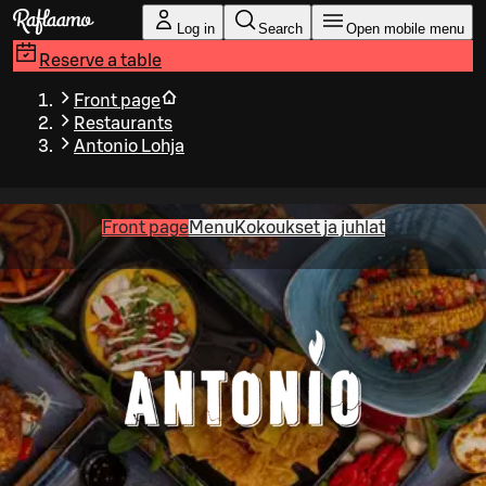
Skip to main content
Log in
Search
Open mobile menu
Reserve a table
Front page
Restaurants
Antonio Lohja
Front page
Menu
Kokoukset ja juhlat