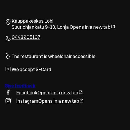
Kauppakeskus Lohi
Suurlohjankatu 9-13
,
Lohja
Opens in a new tab
0443205107
The restaurant is wheelchair accessible
We accept S-Card
Give feedback
Facebook
Opens in a new tab
Instagram
Opens in a new tab