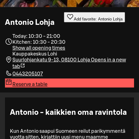
Add favorite: Antonio Lohja
Antonio Lohja
Today: 10:30 - 21:00
Kitchen: 10:30 - 20:30
Show all opening times
Kauppakeskus Lohi
Suurlohjankatu 9-13, 08100 Lohja
Opens in a new
tab
0443205107
Reserve a table
Antonio - kaikkien oma ravintola
Kun Antonio saapui Suomeen reilut parikymmentä
vuotta sitten, kirjattiin uusi menu maamme