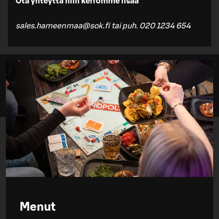
Ota yhteyttä niin kerromme lisää
sales.hameenmaa@sok.fi tai puh. 020 1234 654
Menut