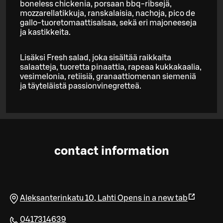
boneless chickenia, porsaan bbq-ribsejä,
mozzarellatikkuja, ranskalaisia, nachoja, pico de
gallo-tuoretomaattisalsaa, sekä eri majoneeseja
ja kastikkeita.
Lisäksi Fresh salad, joka sisältää raikkaita
salaatteja, tuoretta pinaattia, rapeaa kukkakaalia,
vesimelonia, retiisiä, granaattiomenan siemeniä
ja täyteläistä passionvinegretteä.
contact information
Aleksanterinkatu 10
,
Lahti
Opens in a new tab
0417314639