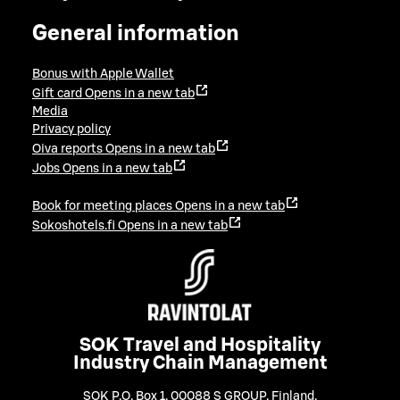
General information
Bonus with Apple Wallet
Gift card
Opens in a new tab
Media
Privacy policy
Oiva reports
Opens in a new tab
Jobs
Opens in a new tab
Book for meeting places
Opens in a new tab
Sokoshotels.fi
Opens in a new tab
SOK Travel and Hospitality
Industry Chain Management
SOK P.O. Box 1, 00088 S GROUP, Finland
,