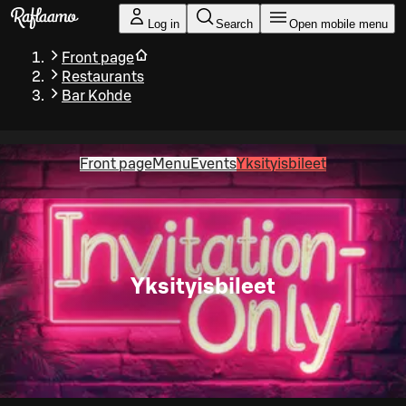
Skip to main content
Log in
Search
Open mobile menu
Front page
Restaurants
Bar Kohde
Front page
Menu
Events
Yksityisbileet
Yksityisbileet