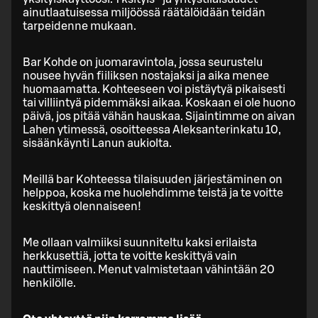
ainutlaatuisessa miljöössä räätälöidään teidän
tarpeidenne mukaan.
Bar Kohde on juomaravintola, jossa seurustelu
nousee hyvän fiiliksen nostajaksi ja aika menee
huomaamatta. Kohteeseen voi pistäytyä pikaisesti
tai villiintyä pidemmäksi aikaa. Koskaan ei ole huono
päivä, jos pitää vähän hauskaa. Sijaintimme on aivan
Lahen ytimessä, osoitteessa Aleksanterinkatu 10,
sisäänkäynti Lanun aukiolta.
Meillä bar Kohteessa tilaisuuden järjestäminen on
helppoa, koska me huolehdimme teistä ja te voitte
keskittyä olennaiseen!
Me ollaan valmiiksi suunniteltu kaksi erilaista
herkkusettiä, jotta te voitte keskittyä vain
nauttimiseen. Menut valmistetaan vähintään 20
henkilölle.