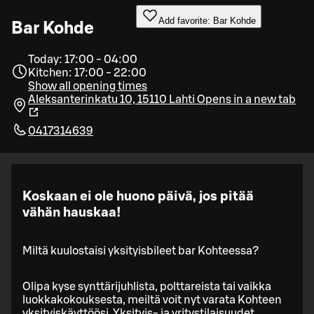
Add favorite: Bar Kohde
Bar Kohde
Today: 17:00 - 04:00
Kitchen: 17:00 - 22:00
Show all opening times
Aleksanterinkatu 10, 15110 Lahti
Opens in a new tab
0417314639
Koskaan ei ole huono päivä, jos pitää
vähän hauskaa!
Miltä kuulostaisi yksityisbileet bar Kohteessa?
Olipa kyse synttärijuhlista, polttareista tai vaikka
luokkakokouksesta, meiltä voit nyt varata Kohteen
yksityiskäyttöösi. Yksityis- ja yritystilaisuudet