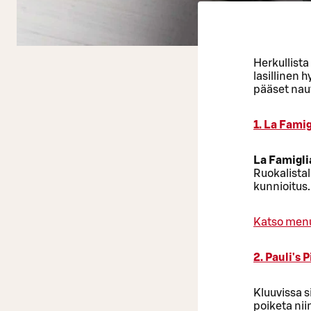
Herkullista
lasillinen 
pääset naut
1. La Famig
La Famigli
Ruokalistal
kunnioitus.
Katso men
2. Pauli's P
Kluuvissa s
poiketa niin