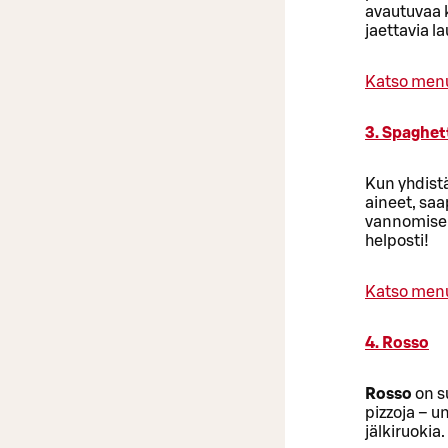
avautuvaa k
jaettavia l
Katso men
3. Spaghet
Kun yhdistä
aineet, sa
vannomis
helposti!
Katso men
4. Rosso
Rosso
on s
pizzoja – u
jälkiruokia.