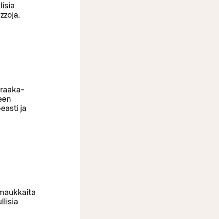
lisia
zzoja.
 raaka-
een
easti ja
 maukkaita
llisia