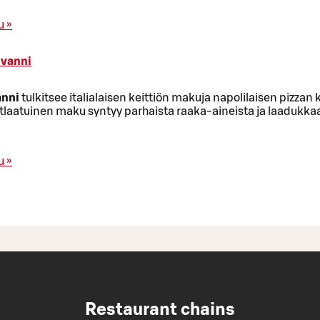
u »
ovanni
anni
tulkitsee italialaisen keittiön makuja napolilaisen pizzan 
tlaatuinen maku syntyy parhaista raaka-aineista ja laadukka
u »
Restaurant chains