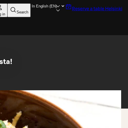
Reserve a table
Helsinki
Search
g in
ista!