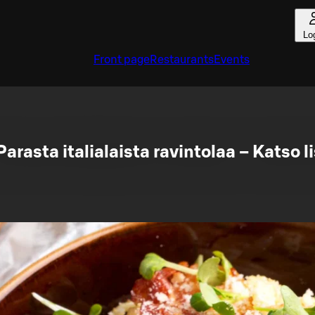
Lo
Front page
Restaurants
Events
Parasta italialaista ravintolaa – Katso l