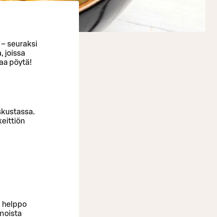
 – seuraksi
, joissa
raa pöytä!
eskustassa.
keittiön
n helppo
unoista