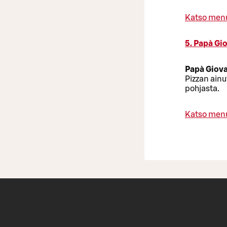
Katso men
5. Papà Gi
Papà Giov
Pizzan ainu
pohjasta.
Katso men