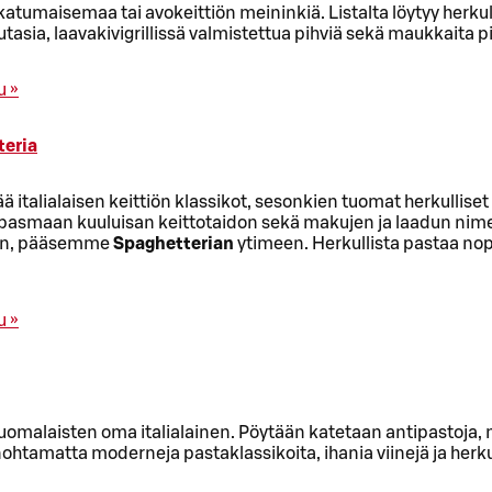
atumaisemaa tai avokeittiön meininkiä. Listalta löytyy herkul
autasia, laavakivigrillissä valmistettua pihviä sekä maukkaita pi
u »
teria
ä italialaisen keittiön klassikot, sesonkien tuomat herkulliset
apasmaan kuuluisan keittotaidon sekä makujen ja laadun nim
en, pääsemme
Spaghetterian
ytimeen. Herkullista pastaa nop
u »
uomalaisten oma italialainen. Pöytään katetaan antipastoja,
nohtamatta moderneja pastaklassikoita, ihania viinejä ja herku