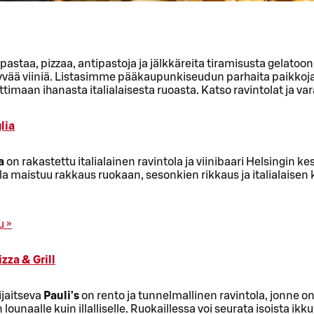
 pastaa, pizzaa, antipastoja ja jälkkäreita tiramisusta gelatoon
hyvää viiniä. Listasimme pääkaupunkiseudun parhaita paikkoja
timaan ihanasta italialaisesta ruoasta. Katso ravintolat ja va
lia
a
on rakastettu italialainen ravintola ja viinibaari Helsingin k
la maistuu rakkaus ruokaan, sesonkien rikkaus ja italialaisen 
u »
izza & Grill
ijaitseva
Pauli's
on rento ja tunnelmallinen ravintola, jonne o
 lounaalle kuin illalliselle. Ruokaillessa voi seurata isoista ikk