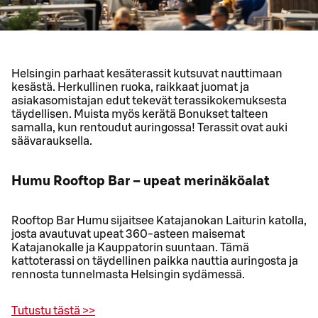
Helsingin parhaat kesäterassit kutsuvat nauttimaan
kesästä. Herkullinen ruoka, raikkaat juomat ja
asiakasomistajan edut tekevät terassikokemuksesta
täydellisen. Muista myös kerätä Bonukset talteen
samalla, kun rentoudut auringossa! Terassit ovat auki
säävarauksella.
Humu Rooftop Bar – upeat merinäköalat
Rooftop Bar Humu sijaitsee Katajanokan Laiturin katolla,
josta avautuvat upeat 360-asteen maisemat
Katajanokalle ja Kauppatorin suuntaan. Tämä
kattoterassi on täydellinen paikka nauttia auringosta ja
rennosta tunnelmasta Helsingin sydämessä.
Tutustu tästä >>