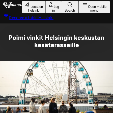
Skip to main content
Location
Log
Open mobile
Helsinki
in
Search
menu
Reserve a table
Helsinki
Poimi vinkit Helsingin keskustan
kesäterasseille