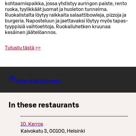
kohtaamispaikka, jossa yhdistyy auringon paiste, rento
ruoka, tyylikkäät juomat ja huoleton tunnelma.
Ruokalistalta löytyy raikkaita salaattibowleja, pizzoja ja
burgeria. Naposteluun ja jaettavaksi löytyy myös tapas-
tyyppisiä vaihtoehtoja. Ruokailuhetken kruunaa
kesäinen jäätelöannos.
Tutustu tästä >>
Katso kaikki terassit
In these restaurants
10. Kerros
Kaivokatu 3, 00100, Helsinki