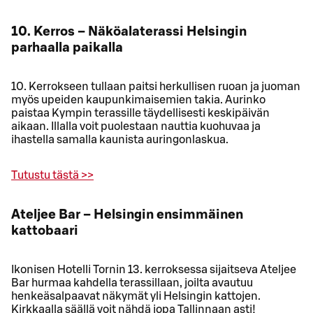
10. Kerros – Näköalaterassi Helsingin
parhaalla paikalla
10. Kerrokseen tullaan paitsi herkullisen ruoan ja juoman
myös upeiden kaupunkimaisemien takia. Aurinko
paistaa Kympin terassille täydellisesti keskipäivän
aikaan. Illalla voit puolestaan nauttia kuohuvaa ja
ihastella samalla kaunista auringonlaskua.
Tutustu tästä >>
Ateljee Bar – Helsingin ensimmäinen
kattobaari
Ikonisen Hotelli Tornin 13. kerroksessa sijaitseva Ateljee
Bar hurmaa kahdella terassillaan, joilta avautuu
henkeäsalpaavat näkymät yli Helsingin kattojen.
Kirkkaalla säällä voit nähdä jopa Tallinnaan asti!