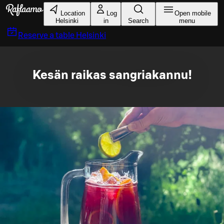
Skip to main content
Location
Log
Open mobile
Helsinki
in
Search
menu
Reserve a table
Helsinki
Kesän raikas sangriakannu!