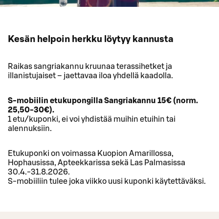
Kesän helpoin herkku löytyy kannusta
Raikas sangriakannu kruunaa terassihetket ja
illanistujaiset – jaettavaa iloa yhdellä kaadolla.
S-mobiilin etukupongilla Sangriakannu 15€ (norm.
25,50-30€).
1 etu/kuponki, ei voi yhdistää muihin etuihin tai
alennuksiin.
Etukuponki on voimassa Kuopion Amarillossa,
Hophausissa, Apteekkarissa sekä Las Palmasissa
30.4.-31.8.2026.
S-mobiiliin tulee joka viikko uusi kuponki käytettäväksi.