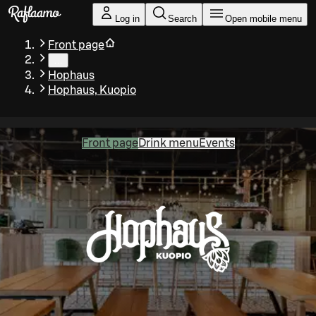
Skip to main content
Log in
Search
Open mobile menu
Front page
…
Hophaus
Hophaus, Kuopio
Front page
Drink menu
Events