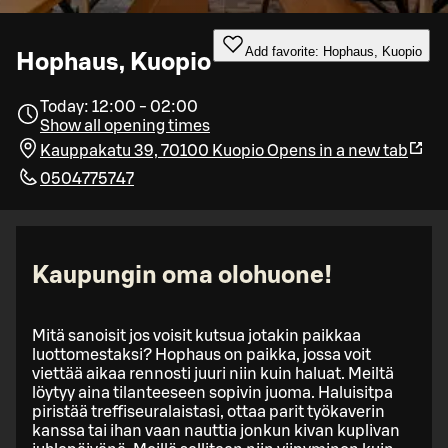
Add favorite: Hophaus, Kuopio
Hophaus, Kuopio
Today: 12:00 - 02:00
Show all opening times
Kauppakatu 39, 70100 Kuopio
Opens in a new tab
0504775747
Kaupungin oma olohuone!
Mitä sanoisit jos voisit kutsua jotakin paikkaa
luottomestaksi? Hophaus on paikka, jossa voit
viettää aikaa rennosti juuri niin kuin haluat. Meiltä
löytyy aina tilanteeseen sopivin juoma. Haluisitpa
piristää treffiseuralaistasi, ottaa parit työkaverin
kanssa tai ihan vaan nauttia jonkun kivan kuplivan