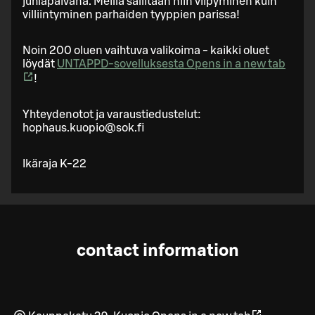
juhlapäivänä. Meillä sallitaan niin viipyminen kuin
villiintyminen parhaiden tyyppien parissa!
Noin 200 oluen vaihtuva valikoima - kaikki oluet
löydät
UNTAPPD-sovelluksesta
Opens in a new tab
!
Yhteydenotot ja varaustiedustelut:
hophaus.kuopio@sok.fi
Ikäraja K-22
contact information