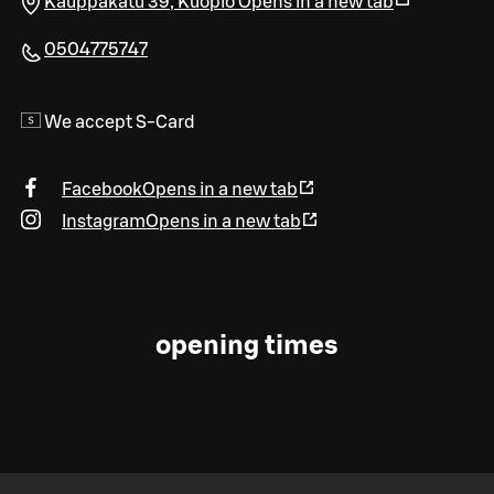
Kauppakatu 39
,
Kuopio
Opens in a new tab
0504775747
We accept S-Card
Facebook
Opens in a new tab
Instagram
Opens in a new tab
opening times