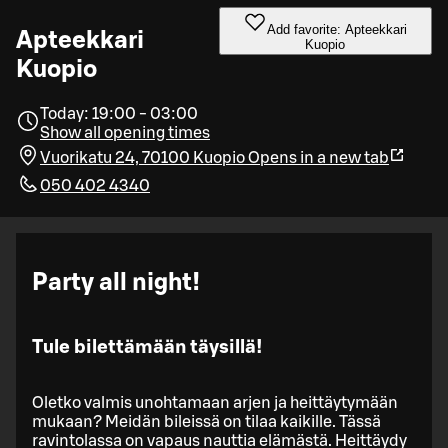
Add favorite: Apteekkari
Apteekkari
Kuopio
Kuopio
Today: 19:00 - 03:00
Show all opening times
Vuorikatu 24, 70100 Kuopio
Opens in a new tab
050 402 4340
Party all night!
Tule bilettämään täysillä!
Oletko valmis unohtamaan arjen ja heittäytymään
mukaan? Meidän bileissä on tilaa kaikille. Tässä
ravintolassa on vapaus nauttia elämästä. Heittäydy