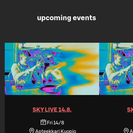
upcoming events
SKY LIVE 14.8.
SK
Fri 14/8
Apteekkari Kuopio
A