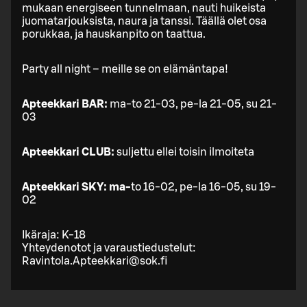
mukaan energiseen tunnelmaan, nauti huikeista
juomatarjouksista, naura ja tanssi. Täällä olet osa
porukkaa, ja hauskanpito on taattua.
Party all night – meille se on elämäntapa!
Apteekkari BAR:
ma-to 21-03, pe-la 21-05, su 21-
03
Apteekkari CLUB:
suljettu ellei toisin ilmoiteta
Apteekkari SKY: ma-
to 16-02, pe-la 16-05, su 19-
02
Ikäraja: K-18
Yhteydenotot ja varaustiedustelut:
Ravintola.Apteekkari@sok.fi