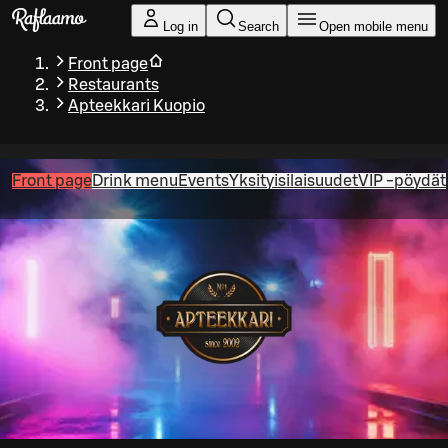
Skip to main content
Log in
Search
Open mobile menu
Front page
Restaurants
Apteekkari Kuopio
Front page
Drink menu
Events
Yksityisilaisuudet
VIP -pöydät