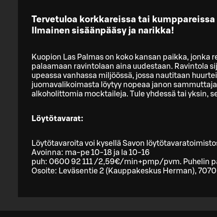
Tervetuloa korkkareissa tai kumppareissa
Ilmainen sisäänpääsy ja narikka!
Kuopion Las Palmas on koko kansan paikka, jonka re
palaamaan ravintolaan aina uudestaan. Ravintola si
upeassa vanhassa miljöössä, jossa nautitaan huurtei
juomavalikoimasta löytyy nopeaa janon sammuttajaa 
alkoholittomia mocktaileja. Tule yhdessä tai yksin, s
Löytötavarat:
Löytötavaroita voi kysellä Savon löytötavaratoimisto
Avoinna: ma-pe 10-18 ja la 10-16
puh: 0600 92 111 /2,59€/min+pmp/pvm. Puhelin pä
Osoite: Leväsentie 2 (Kauppakeskus Herman), 707