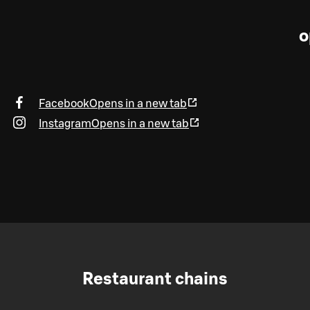
o
Facebook
Opens in a new tab
Instagram
Opens in a new tab
Restaurant chains