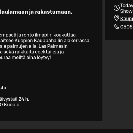
Today
Show 
 laulamaan ja rakastumaan.
Kaupp
0505
mpseä ja rento ilmapiiri koukuttaa
jaitsee Kuopion Kauppahallin alakerrassa
sia palmujen alla. Las Palmasin
sekä raikkaita cocktaileja ja
euraa meiltä aina löytyy!
sta.
ivystää 24 h.
00 Kuopio