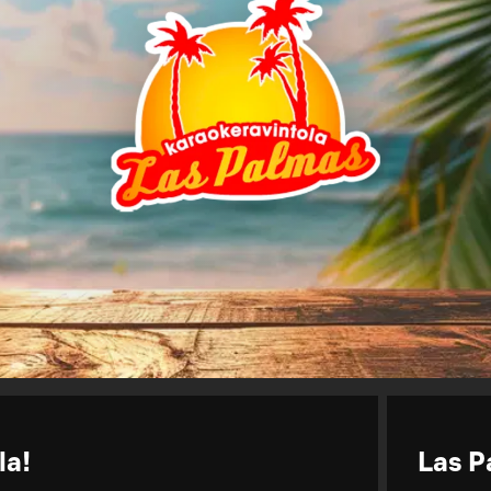
la!
Las P