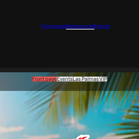
Front page
Restaurants
Events
Front page
Events
Las Palmas VIP