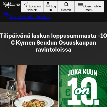
Skip to main content
Location
Log
Open mobile
Helsinki
in
Search
menu
Reserve a table
Helsinki
Tilipäivänä laskun loppusummasta -10
€ Kymen Seudun Osuuskaupan
ravintoloissa