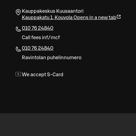
Kauppakeskus Kuusaantori
Kauppakatu 1
,
Kouvola
Opens in a new tab
010 76 24840
Call fees inf/mcf
010 76 24840
Ravintolan puhelinnumero
We accept S-Card