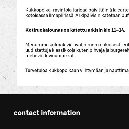
Kukkopoika-ravintola tarjoaa päivittäin à la carte
kotoisassa ilmapiirissä. Arkipäivisin katetaan b
Kotiruokalounas on katettu arkisin klo 11–14.
Menumme kulmakiviä ovat nimen mukaisesti erilai
uudistettuja klassikkoja kuten pihvejä ja burger
mehevät kiviuunipizzat.
Tervetuloa Kukkopoikaan viihtymään ja nauttima
contact information