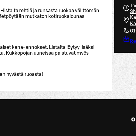
To
 -listalta rehtiä ja runsasta ruokaa välittömän
Sh
uffetpöytään mutkaton kotiruokalounas.
Ka
Ka
01
Re
set kana-annokset. Listalta löytyy lisäksi
eita. Kukkopojan uuneissa paistuvat myös
an hyvästä ruoasta!
o