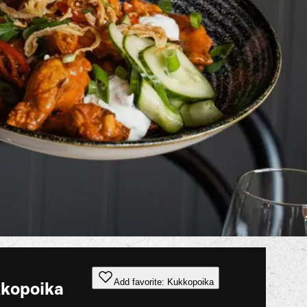
Add favorite: Kukkopoika
kopoika