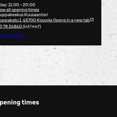
day: 11:00 - 20:00
ow all opening times
uppakeskus Kuusaantori
uppakatu 1, 45700 Kouvola
Opens in a new tab
0 76 24840
(
inf/mcf
)
serve a table
pening times