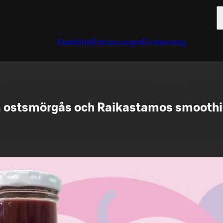
Startsida
Restauranger
Evenemang
 ostsmörgås och Raikastamos smoothi