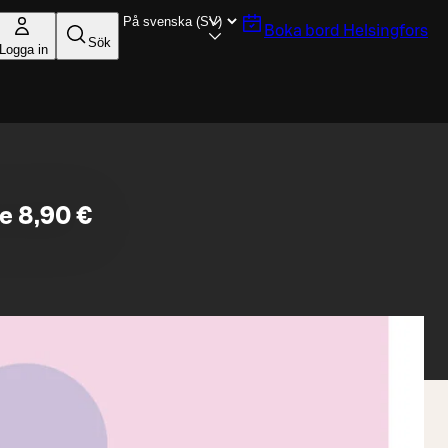
Boka bord
Helsingfors
Sök
Logga in
e 8,90 €