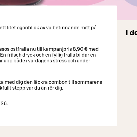
t litet ögonblick av välbefinnande mitt på
I d
os ostfralla nu till kampanjpris 8,90 € med
 fräsch dryck och en fyllig fralla bildar en
r upp både i vardagens stress och under
er ta med dig den läckra combon till sommarens
fullt stopp var du än rör dig.
026.