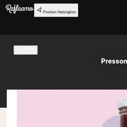
Gå till huvudinnehållet
Position
Helsingfors
Tillbaka
Presson