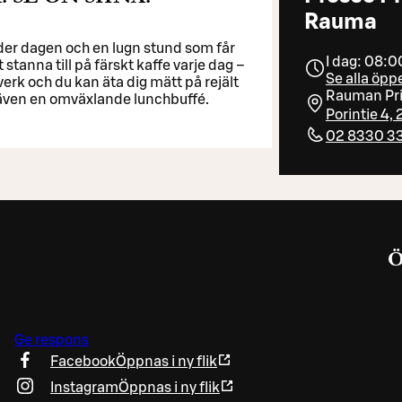
Rauma
nder dagen och en lugn stund som får
I dag: 08:0
t stanna till på färskt kaffe varje dag –
Se alla öpp
verk och du kan äta dig mätt på rejält
Rauman Pr
 även en omväxlande lunchbuffé.
Porintie 4
02 8330 3
Ge respons
Facebook
Öppnas i ny flik
Instagram
Öppnas i ny flik