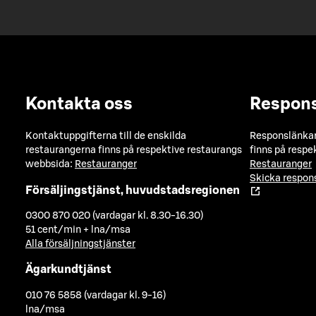
Kontakta oss
Respon
Kontaktuppgifterna till de enskilda
Responslänkarn
restaurangerna finns på respektive restaurangs
finns på respe
webbsida:
Restauranger
Restauranger
Skicka respo
Försäljingstjänst, huvudstadsregionen
0300 870 020 (vardagar kl. 8.30-16.30)
51 cent/min + lna/msa
Alla försäljningstjänster
Ägarkundtjänst
010 76 5858 (vardagar kl. 9-16)
lna/msa