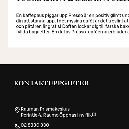
En kaffepaus piggar upp Presso är en positiv glimt u
dig att stanna upp. I det mysiga cafét är det trevligt at
och påtåren är gratis! Doften lockar dig till färska bak
fyllda baguetter. En del av Presso-caféerna erbjuder
KONTAKTUPPGIFTER
Rauman Prismakeskus
Porintie 4
,
Raumo
Öppnas i ny flik
02 8330 330