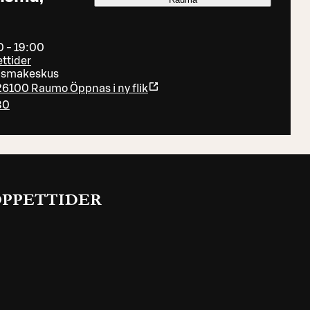
0 - 19:00
ettider
ismakeskus
, 26100 Raumo
Öppnas i ny flik
30
ÖPPETTIDER