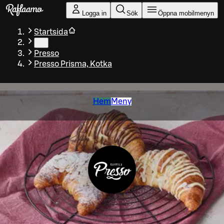
Gå till huvudinnehållet
Logga in
Sök
Öppna mobilmenyn
Startsida
…
Presso
Presso Prisma, Kotka
Hem
Meny