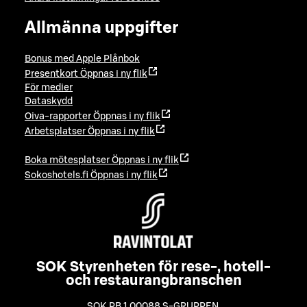
Allmänna uppgifter
Bonus med Apple Plånbok
Presentkort
Öppnas i ny flik
För medier
Dataskydd
Oiva-rapporter
Öppnas i ny flik
Arbetsplatser
Öppnas i ny flik
Boka mötesplatser
Öppnas i ny flik
Sokoshotels.fi
Öppnas i ny flik
SOK Styrenheten för rese-, hotell-
och restaurangbranschen
SOK PB 1 00088 S-GRUPPEN
,