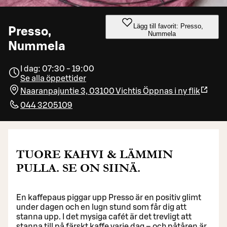
Lägg till favorit: Presso,
Presso,
Nummela
Nummela
I dag: 07:30 - 19:00
Se alla öppettider
Naaranpajuntie 3, 03100 Vichtis
Öppnas i ny flik
044 3205109
TUORE KAHVI & LÄMMIN
PULLA. SE ON SIINÄ.
En kaffepaus piggar upp Presso är en positiv glimt
under dagen och en lugn stund som får dig att
stanna upp. I det mysiga cafét är det trevligt att
stanna till på färskt kaffe varje dag – och påtåren är