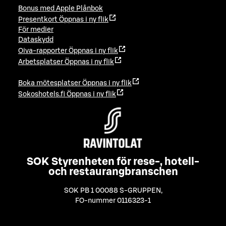
Bonus med Apple Plånbok
Presentkort
Öppnas i ny flik
För medier
Dataskydd
Oiva-rapporter
Öppnas i ny flik
Arbetsplatser
Öppnas i ny flik
Boka mötesplatser
Öppnas i ny flik
Sokoshotels.fi
Öppnas i ny flik
SOK Styrenheten för rese-, hotell-
och restaurangbranschen
SOK PB 1 00088 S-GRUPPEN
,
FO-nummer 0116323-1