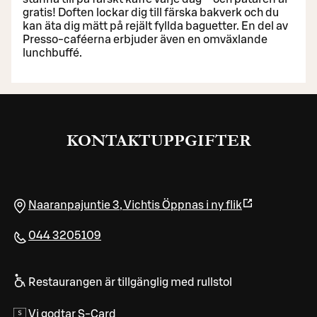
gratis! Doften lockar dig till färska bakverk och du
kan äta dig mätt på rejält fyllda baguetter. En del av
Presso-caféerna erbjuder även en omväxlande
lunchbuffé.
KONTAKTUPPGIFTER
Naaranpajuntie 3
,
Vichtis
Öppnas i ny flik
044 3205109
Restaurangen är tillgänglig med rullstol
Vi godtar S-Card