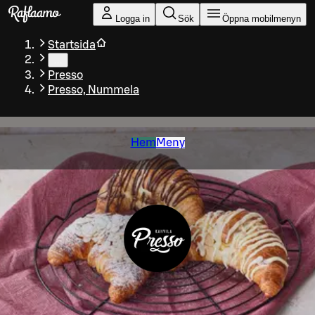
Gå till huvudinnehållet
Logga in
Sök
Öppna mobilmenyn
Startsida
…
Presso
Presso, Nummela
Hem
Meny