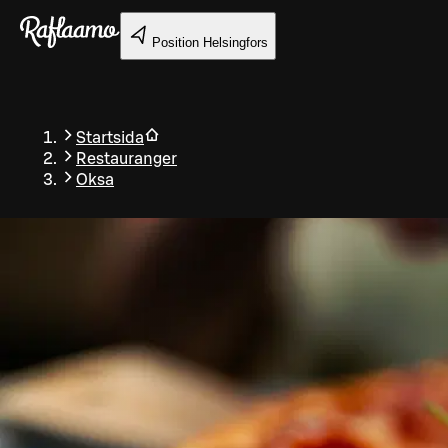
Gå till huvudinnehållet
Position
Helsingfors
Startsida
Restauranger
Oksa