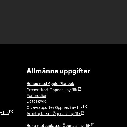
Allmänna uppgifter
Bonus med Apple Plånbok
Presentkort
Öppnas i ny flik
För medier
Dataskydd
Oiva-rapporter
Öppnas i ny flik
y flik
Arbetsplatser
Öppnas i ny flik
Boka mötesplatser
Öppnas i ny flik