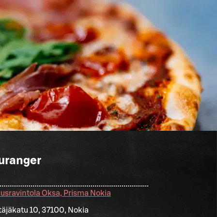
uranger
usravintola Oksa, Prisma Nokia
ttäjäkatu 10, 37100, Nokia