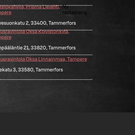
elökahvila, Prisma Lielahti,
Ny
pere
restaurang
vesuonkatu 2, 33400, Tammerfors
usravintola Oksa Koivistonkylä,
pere
pääläntie 21, 33820, Tammerfors
usravintola Oksa Linnainmaa, Tampere
kekatu 3, 33580, Tammerfors