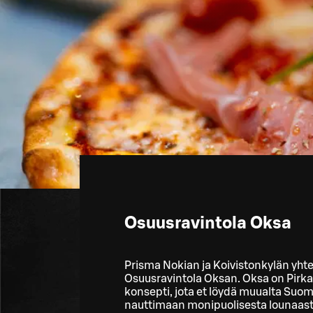
Osuusravintola Oksa
Prisma Nokian ja Koivistonkylän yht
Osuusravintola Oksan. Oksa on Pirkan
konsepti, jota et löydä muualta Suom
nauttimaan monipuolisesta lounaast