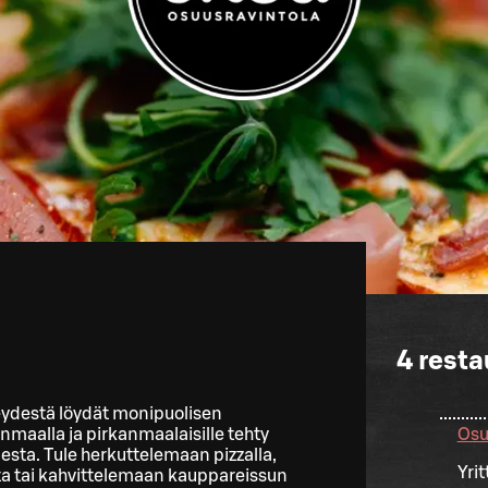
4
resta
eydestä löydät monipuolisen
maalla ja pirkanmaalaisille tehty
Osu
esta. Tule herkuttelemaan pizzalla,
Yri
a tai kahvittelemaan kauppareissun