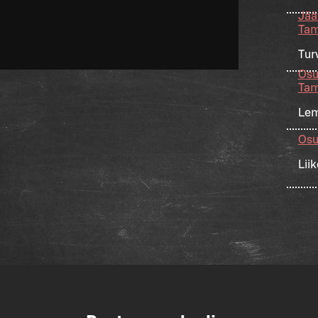
Jäät
Tam
Tur
Osu
Tam
Lem
Osu
Lii