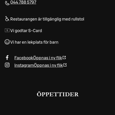
044 788 5797
Restaurangen är tillgänglig med rullstol
Vi godtar S-Card
Vi har en lekplats för barn
Facebook
Öppnas i ny flik
Instagram
Öppnas i ny flik
ÖPPETTIDER