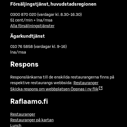
Försäljingstjänst, huvudstadsregionen
0300 870 020 (vardagar kl. 8.30-16.30)
51 cent/min + lna/msa
Alla försäljningstjänster
Ägarkundtjänst
010 76 5858 (vardagar kl. 9-16)
lna/msa
Respons
Responslänkarna till de enskilda restaurangerna finns på
respektive restaurangs webbsida:
Restauranger
Skicka respons om webbplatsen
Öppnas i ny flik
Raflaamo.fi
Restauranger
Restauranger på kartan
Lunch