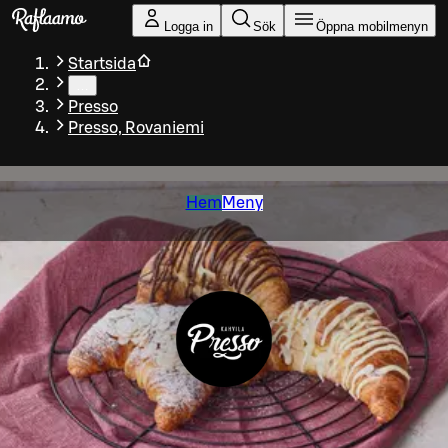
Gå till huvudinnehållet
Logga in
Sök
Öppna mobilmenyn
Startsida
…
Presso
Presso, Rovaniemi
Hem
Meny