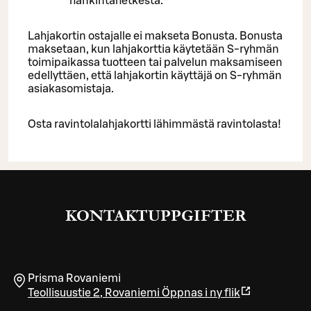
hankintahetkestä.
Lahjakortin ostajalle ei makseta Bonusta. Bonusta
maksetaan, kun lahjakorttia käytetään S-ryhmän
toimipaikassa tuotteen tai palvelun maksamiseen
edellyttäen, että lahjakortin käyttäjä on S-ryhmän
asiakasomistaja.
Osta ravintolalahjakortti lähimmästä ravintolasta!
KONTAKTUPPGIFTER
Prisma Rovaniemi
Teollisuustie 2
,
Rovaniemi
Öppnas i ny flik