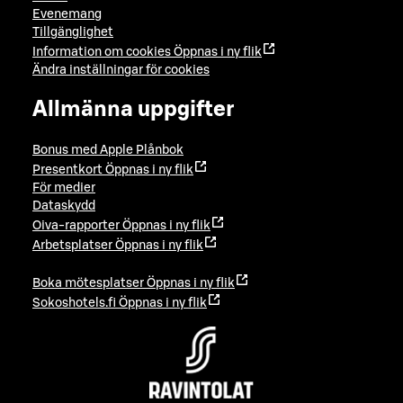
Evenemang
Tillgänglighet
Information om cookies
Öppnas i ny flik
Ändra inställningar för cookies
Allmänna uppgifter
Bonus med Apple Plånbok
Presentkort
Öppnas i ny flik
För medier
Dataskydd
Oiva-rapporter
Öppnas i ny flik
Arbetsplatser
Öppnas i ny flik
Boka mötesplatser
Öppnas i ny flik
Sokoshotels.fi
Öppnas i ny flik