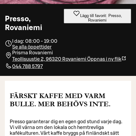
Lägg till favorit: Presso,
Presso,
Rovaniemi
Rovaniemi
I dag: 08:00 - 19:00
Se alla öppettider
Prisma Rovaniemi
Teollisuustie 2, 96320 Rovaniemi
Öppnas i ny flik
044 788 5797
FÄRSKT KAFFE MED VARM
BULLE. MER BEHÖVS INTE.
Presso garanterar dig en egen god stund varje dag.
Vi vill värna om den lokala och hemtrevliga
kafékulturen. Vårt kaffe bryggs på finländskt sätt