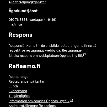
Alla försäljningstjänster
Ägarkundtjänst
010 76 5858 (vardagar kl. 9-16)
lna/msa
Respons
Responslänkarna till de enskilda restaurangerna finns på
respektive restaurangs webbsida:
Restauranger
Skicka respons om webbplatsen
Öppnas i ny flik
Raflaamo.fi
Restauranger
Restauranger på kartan
Lunch
Evenemang
Tillgänglighet
Information om cookies
Öppnas i ny flik
Ändra inställningar för cookies