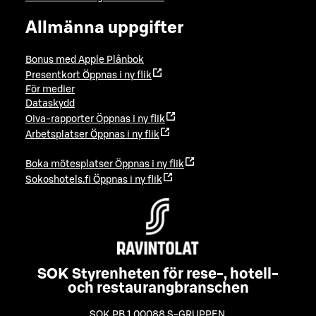
Allmänna uppgifter
Bonus med Apple Plånbok
Presentkort
Öppnas i ny flik
För medier
Dataskydd
Oiva-rapporter
Öppnas i ny flik
Arbetsplatser
Öppnas i ny flik
Boka mötesplatser
Öppnas i ny flik
Sokoshotels.fi
Öppnas i ny flik
SOK Styrenheten för rese-, hotell-
och restaurangbranschen
SOK PB 1 00088 S-GRUPPEN
,