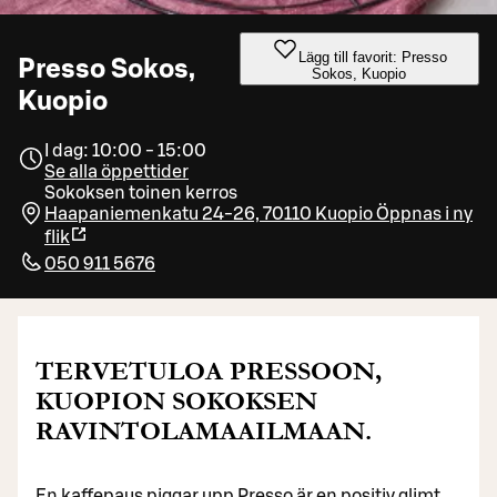
Lägg till favorit: Presso
Presso Sokos,
Sokos, Kuopio
Kuopio
I dag: 10:00 - 15:00
Se alla öppettider
Sokoksen toinen kerros
Haapaniemenkatu 24-26, 70110 Kuopio
Öppnas i ny
flik
050 911 5676
TERVETULOA PRESSOON,
KUOPION SOKOKSEN
RAVINTOLAMAAILMAAN.
En kaffepaus piggar upp Presso är en positiv glimt