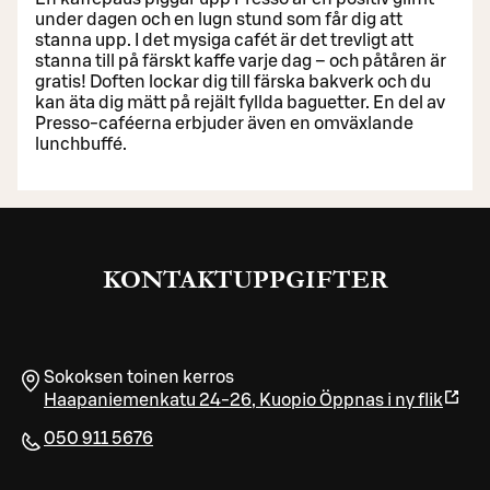
under dagen och en lugn stund som får dig att
stanna upp. I det mysiga cafét är det trevligt att
stanna till på färskt kaffe varje dag – och påtåren är
gratis! Doften lockar dig till färska bakverk och du
kan äta dig mätt på rejält fyllda baguetter. En del av
Presso-caféerna erbjuder även en omväxlande
lunchbuffé.
KONTAKTUPPGIFTER
Sokoksen toinen kerros
Haapaniemenkatu 24-26
,
Kuopio
Öppnas i ny flik
050 911 5676