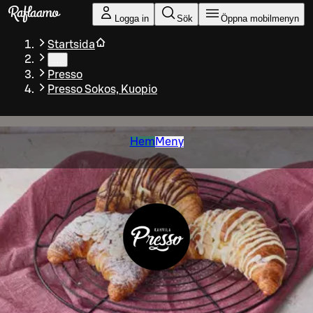
Gå till huvudinnehållet
Logga in
Sök
Öppna mobilmenyn
Startsida
…
Presso
Presso Sokos, Kuopio
Hem
Meny