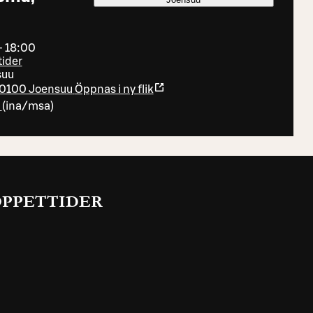
- 18:00
tider
suu
80100 Joensuu
Öppnas i ny flik
(
ina/msa
)
ÖPPETTIDER