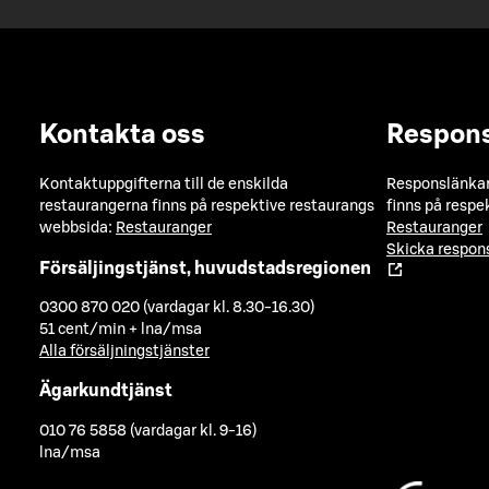
Kontakta oss
Respon
Kontaktuppgifterna till de enskilda
Responslänkarn
restaurangerna finns på respektive restaurangs
finns på respe
webbsida:
Restauranger
Restauranger
Skicka respo
Försäljingstjänst, huvudstadsregionen
0300 870 020 (vardagar kl. 8.30-16.30)
51 cent/min + lna/msa
Alla försäljningstjänster
Ägarkundtjänst
010 76 5858 (vardagar kl. 9-16)
lna/msa