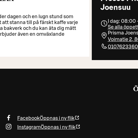
Joensuu
nder dagen och en lugn stund som
I dag: 08:00 
 att stanna till på färskt kaffe varje
Se alla öppet
ska bakverk och du kan äta dig mätt
Prisma Joen
a erbjuder även en omväxlande
Voimatie 2, 
0107623360
Facebook
Öppnas i ny flik
Instagram
Öppnas i ny flik