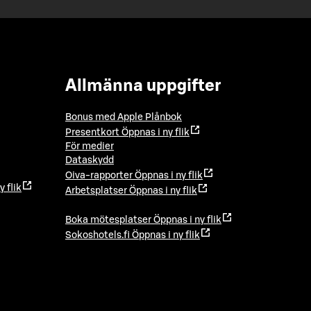
Allmänna uppgifter
Bonus med Apple Plånbok
Presentkort
Öppnas i ny flik
För medier
Dataskydd
Oiva-rapporter
Öppnas i ny flik
y flik
Arbetsplatser
Öppnas i ny flik
Boka mötesplatser
Öppnas i ny flik
Sokoshotels.fi
Öppnas i ny flik