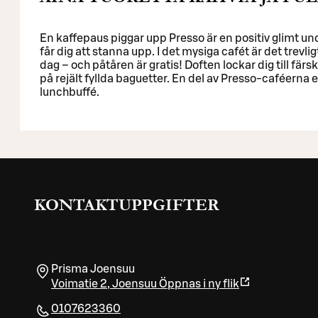
En kaffepaus piggar upp Presso är en positiv glimt u
får dig att stanna upp. I det mysiga cafét är det trevligt
dag – och påtåren är gratis! Doften lockar dig till fär
på rejält fyllda baguetter. En del av Presso-caféern
lunchbuffé.
KONTAKTUPPGIFTER
Prisma Joensuu
Voimatie 2
,
Joensuu
Öppnas i ny flik
0107623360