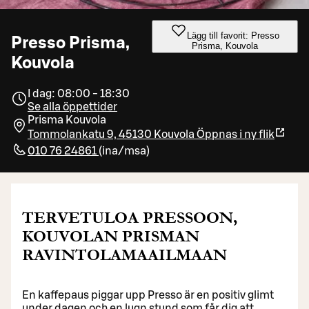
Lägg till favorit: Presso
Presso Prisma,
Prisma, Kouvola
Kouvola
I dag: 08:00 - 18:30
Se alla öppettider
Prisma Kouvola
Tommolankatu 9, 45130 Kouvola
Öppnas i ny flik
010 76 24861
(
ina/msa
)
TERVETULOA PRESSOON,
KOUVOLAN PRISMAN
RAVINTOLAMAAILMAAN
En kaffepaus piggar upp Presso är en positiv glimt
under dagen och en lugn stund som får dig att