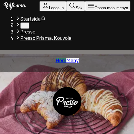
Gå till huvudinnehållet
Logga in
Sök
Öppna mobilmenyn
Startsida
…
Presso
Presso Prisma, Kouvola
Hem
Meny