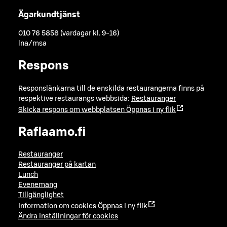
Ägarkundtjänst
010 76 5858 (vardagar kl. 9-16)
lna/msa
Respons
Responslänkarna till de enskilda restaurangerna finns på
respektive restaurangs webbsida:
Restauranger
Skicka respons om webbplatsen
Öppnas i ny flik
Raflaamo.fi
Restauranger
Restauranger på kartan
Lunch
Evenemang
Tillgänglighet
Information om cookies
Öppnas i ny flik
Ändra inställningar för cookies