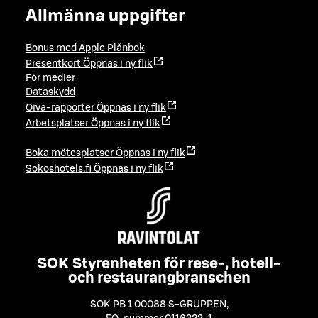
Allmänna uppgifter
Bonus med Apple Plånbok
Presentkort
Öppnas i ny flik
För medier
Dataskydd
Oiva-rapporter
Öppnas i ny flik
Arbetsplatser
Öppnas i ny flik
Boka mötesplatser
Öppnas i ny flik
Sokoshotels.fi
Öppnas i ny flik
SOK Styrenheten för rese-, hotell-
och restaurangbranschen
SOK PB 1 00088 S-GRUPPEN
,