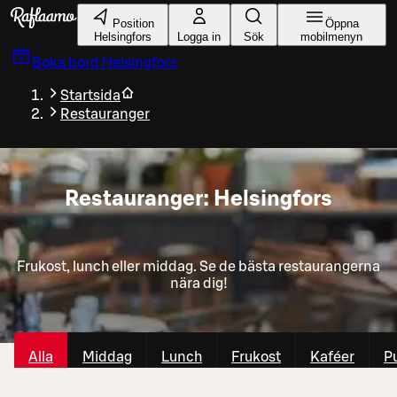
Gå till huvudinnehållet
Position
Öppna
Helsingfors
Logga in
Sök
mobilmenyn
Boka bord
Helsingfors
Startsida
Restauranger
Restauranger: Helsingfors
Frukost, lunch eller middag. Se de bästa restaurangerna
nära dig!
Alla
Middag
Lunch
Frukost
Kaféer
P