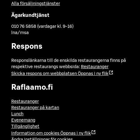
Alla försäljningstjänster
Ägarkundtjänst
010 76 5858 (vardagar kl. 9-16)
lna/msa
Respons
Responslänkarna till de enskilda restaurangerna finns på
respektive restaurangs webbsida:
Restauranger
Skicka respons om webbplatsen
Öppnas i ny flik
Raflaamo.fi
Restauranger
Restauranger på kartan
Lunch
Evenemang
Tillgänglighet
Information om cookies
Öppnas i ny flik
Ändra inställningar för cookies