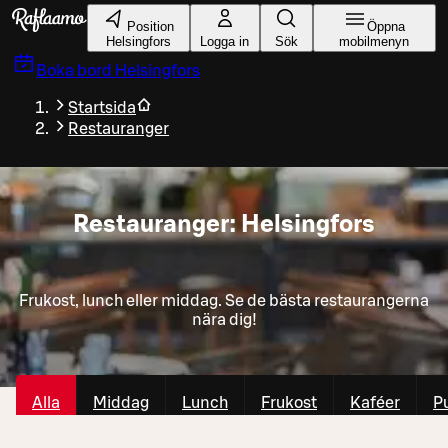
Gå till huvudinnehållet
Position
Öppna
Helsingfors
Logga in
Sök
mobilmenyn
Boka bord
Helsingfors
Startsida
Restauranger
Restauranger: Helsingfors
Frukost, lunch eller middag. Se de bästa restaurangerna
nära dig!
Alla
Middag
Lunch
Frukost
Kaféer
P