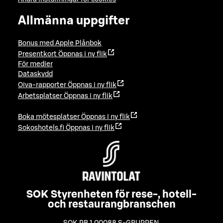
Allmänna uppgifter
Bonus med Apple Plånbok
Presentkort
Öppnas i ny flik
För medier
Dataskydd
Oiva-rapporter
Öppnas i ny flik
Arbetsplatser
Öppnas i ny flik
Boka mötesplatser
Öppnas i ny flik
Sokoshotels.fi
Öppnas i ny flik
SOK Styrenheten för rese-, hotell-
och restaurangbranschen