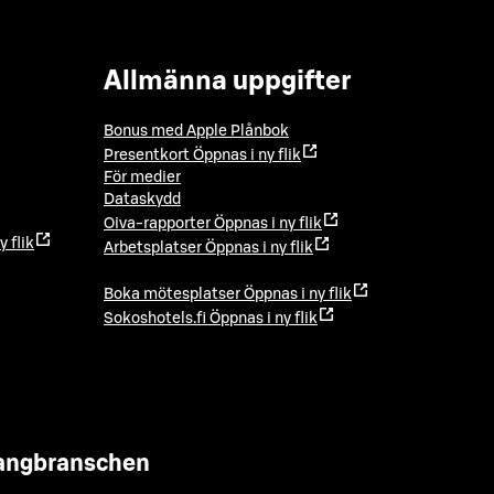
Allmänna uppgifter
Bonus med Apple Plånbok
Presentkort
Öppnas i ny flik
För medier
Dataskydd
Oiva-rapporter
Öppnas i ny flik
y flik
Arbetsplatser
Öppnas i ny flik
Boka mötesplatser
Öppnas i ny flik
Sokoshotels.fi
Öppnas i ny flik
urangbranschen