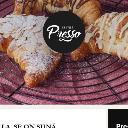
A. SE ON SIINÄ.
Pre