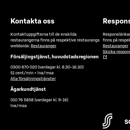
Kontakta oss
Respon
Kontaktuppgifterna till de enskilda
Responslänkarn
restaurangerna finns på respektive restaurangs
finns på respe
webbsida:
Restauranger
Restauranger
Skicka respo
Försäljingstjänst, huvudstadsregionen
0300 870 020 (vardagar kl. 8.30-16.30)
51 cent/min + lna/msa
Alla försäljningstjänster
Ägarkundtjänst
010 76 5858 (vardagar kl. 9-16)
lna/msa
S