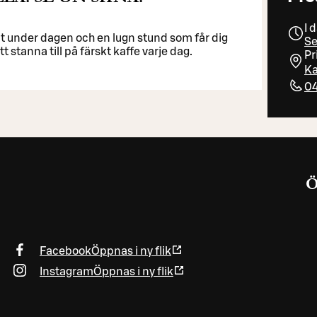
I 
mt under dagen och en lugn stund som får dig
Se
tt stanna till på färskt kaffe varje dag.
Pr
Ka
04
Facebook
Öppnas i ny flik
Instagram
Öppnas i ny flik