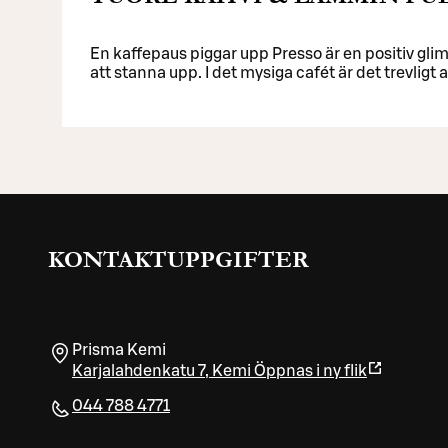
En kaffepaus piggar upp Presso är en positiv gli
att stanna upp. I det mysiga cafét är det trevligt a
KONTAKTUPPGIFTER
Prisma Kemi
Karjalahdenkatu 7
,
Kemi
Öppnas i ny flik
044 788 4771