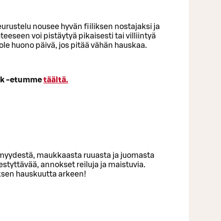
eurustelu nousee hyvän fiiliksen nostajaksi ja
een voi pistäytyä pikaisesti tai villiintyä
le huono päivä, jos pitää vähän hauskaa.
ork -etumme
täältä.
ömyydestä, maukkaasta ruuasta ja juomasta
estyttävää, annokset reiluja ja maistuvia.
auksen hauskuutta arkeen!