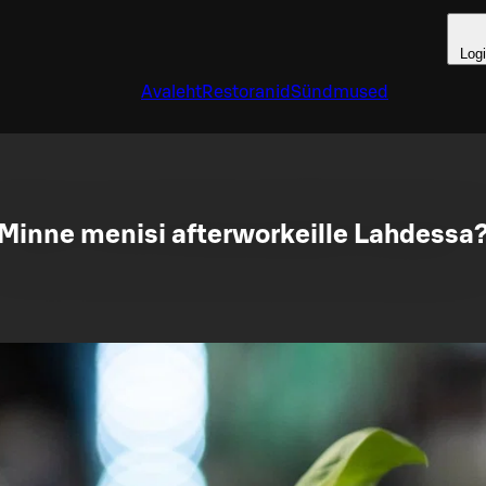
Log
Avaleht
Restoranid
Sündmused
Minne menisi afterworkeille Lahdessa