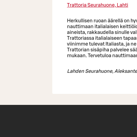
Trattoria Seurahuone, Lahti
Herkullisen ruoan äärellä on hy
nauttimaan italialaisen keitti
aineista, rakkaudella sinulle va
Trattoriassa italialaiseen tapaa
viinimme tulevat Italiasta, ja n
Trattorian sisäpiha palvelee sä
mukaan. Tervetuloa nauttimaa
Lahden Seurahuone, Aleksanter