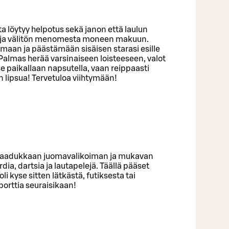
a löytyy helpotus sekä janon että laulun
t ja välitön menomesta moneen makuun.
maan ja päästämään sisäisen starasi esille
s Palmas herää varsinaiseen loisteeseen, valot
se paikallaan napsutella, vaan reippaasti
n lipsua! Tervetuloa viihtymään!
n, laadukkaan juomavalikoiman ja mukavan
ardia, dartsia ja lautapelejä. Täällä pääset
i kyse sitten lätkästä, futiksesta tai
sporttia seuraisikaan!