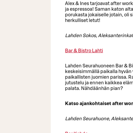
Alex & Ines tarjoavat after wor
ja espressoa! Saman katon alta 
porukasta jokaiselle jotain, oli s
herkulliset letut!
Lahden Sokos, Aleksanterinkatu
Bar & Bistro Lahti
Lahden Seurahuoneen Bar & Bi
keskeisimmällä paikalla hyvän v
paikallisten juomien parissa. R
jutustelu ja ennen kaikkea elä
palata. Nähdäänhän pian?
Katso ajankohtaiset after w
Lahden Seurahuone, Aleksanter