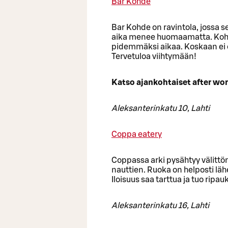
Bar Kohde
Bar Kohde on ravintola, jossa s
aika menee huomaamatta. Kohtees
pidemmäksi aikaa. Koskaan ei o
Tervetuloa viihtymään!
Katso ajankohtaiset after w
Aleksanterinkatu 10, Lahti
Coppa eatery
Coppassa arki pysähtyy välitt
nauttien. Ruoka on helposti läh
Iloisuus saa tarttua ja tuo rip
Aleksanterinkatu 16, Lahti