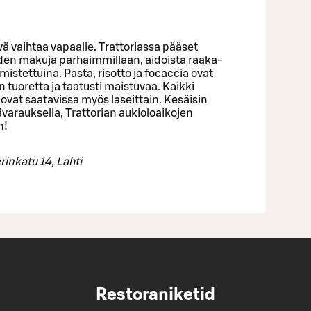
vä vaihtaa vapaalle. Trattoriassa pääset
öiden makuja parhaimmillaan, aidoista raaka-
lmistettuina. Pasta, risotto ja focaccia ovat
n tuoretta ja taatusti maistuvaa. Kaikki
e ovat saatavissa myös laseittain. Kesäisin
ävarauksella, Trattorian aukioloaikojen
n!
inkatu 14, Lahti
Restoraniketid