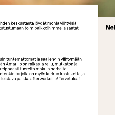
Lahden keskustasta löydät monia viihtyisiä
Nei
e tutustumaan toimipaikkoihimme ja saatat
 kuin tuntemattomat ja saa jengin viihtymään
n Amarillo on raikas ja reilu, mutkaton ja
 reippaasti tuoreita makuja parhaita
etenkin tarjolla on myös kurkun kostuketta ja
 loistava paikka afterworkeille! Tervetuloa!