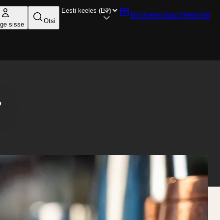
Broneeri laud
Helsinki
Otsi
ige sisse
?