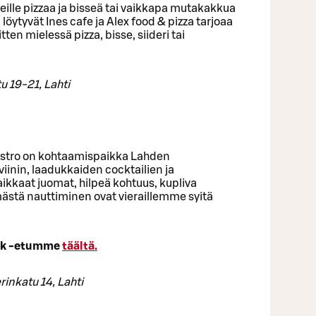
keille pizzaa ja bisseä tai vaikkapa mutakakkua
löytyvät Ines cafe ja Alex food & pizza tarjoaa
itten mielessä pizza, bisse, siideri tai
 19-21, Lahti
stro on kohtaamispaikka Lahden
iinin, laadukkaiden cocktailien ja
aikkaat juomat, hilpeä kohtuus, kupliva
mästä nauttiminen ovat vieraillemme syitä
ork -etumme
täältä.
inkatu 14, Lahti