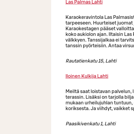
Las Palmas Lahti
Karaokeravintola Las Palmasist
tarpeeseen. Huurteiset juoma
Karaokestagen pääset valloitta
koko aukiolon ajan. Iltaisin La
välkkyen. Tanssijalkaa ei tarvit
tanssin pyörteisiin. Antaa virsu
Rautatienkatu 15, Lahti
Iloinen Kulkija Lahti
Meiltä saat loistavan palvelu
terassin. Lisäksi on tarjolla bilj
mukaan urheilujuhlan tuntuun, ol
koriksesta. Ja viihdyt, vaikket 
Paasikivenkatu 1, Lahti