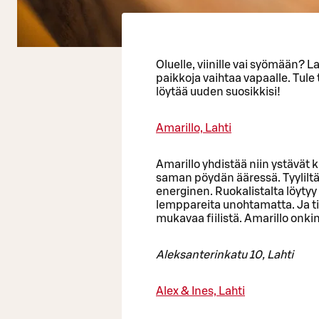
Oluelle, viinille vai syömään? 
paikkoja vaihtaa vapaalle. Tul
löytää uuden suosikkisi!
Amarillo, Lahti
Amarillo yhdistää niin ystävät
saman pöydän ääressä. Tyyliltää
energinen. Ruokalistalta löytyy
lemppareita unohtamatta. Ja ti
mukavaa fiilistä. Amarillo onkin
Aleksanterinkatu 10, Lahti
Alex & Ines, Lahti