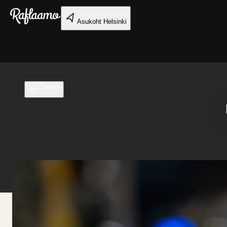
Liigu peamise sisu juurde
Asukoht
Helsinki
Tagasi