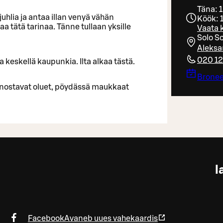
Täna: 
uhlia ja antaa illan venyä vähän
Köök: 
a tätä tarinaa. Tänne tullaan yksille
Vaata k
Solo S
Aleksan
020 1
a keskellä kaupunkia. Ilta alkaa tästä.
Bronee
iinnostavat oluet, pöydässä maukkaat
l
Facebook
Avaneb uues vahekaardis