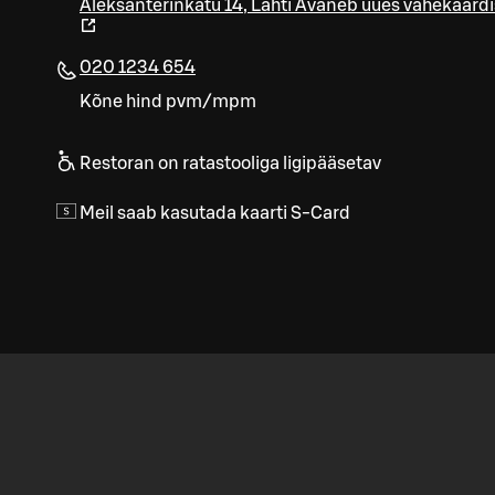
Aleksanterinkatu 14
,
Lahti
Avaneb uues vahekaardi
020 1234 654
Kõne hind pvm/mpm
Restoran on ratastooliga ligipääsetav
Meil saab kasutada kaarti S-Card