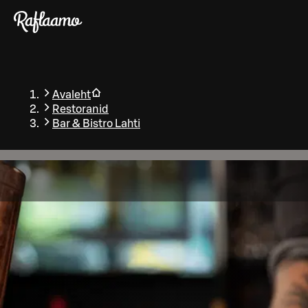
Liigu peamise sisu juurde
Avaleht
Restoranid
Bar & Bistro Lahti