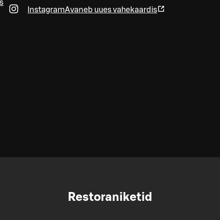
s
Instagram
Avaneb uues vahekaardis
Restoraniketid