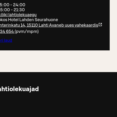
15:00 - 24:00
15:00 - 21:30
õiki lahtiolekuaegu
okos Hotel Lahden Seurahuone
terinkatu 14, 15110 Lahti
Avaneb uues vahekaardis
234 654
(
pvm/mpm
)
ri laud
ahtiolekuajad