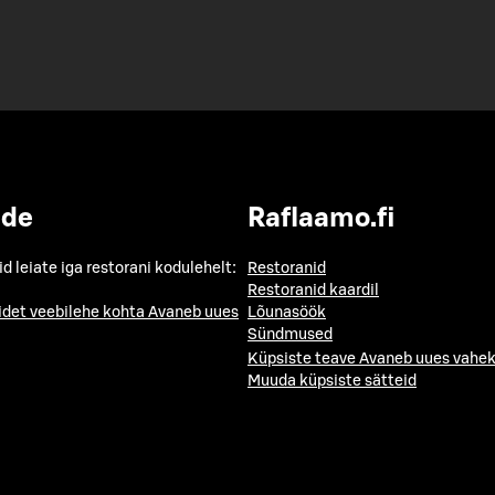
ide
Raflaamo.fi
id leiate iga restorani kodulehelt:
Restoranid
Restoranid kaardil
idet veebilehe kohta
Avaneb uues
Lõunasöök
Sündmused
Küpsiste teave
Avaneb uues vahek
Muuda küpsiste sätteid