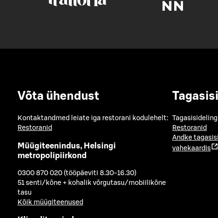
Võta ühendust
Tagasis
Kontaktandmed leiate iga restorani kodulehelt:
Tagasisideling
Restoranid
Restoranid
Andke tagasis
Müügiteenindus, Helsingi
vahekaardis
metropolipiirkond
0300 870 020 (tööpäeviti 8.30-16.30)
51 senti/kõne + kohalik võrgutasu/mobiilikõne
tasu
Kõik müügiteenused