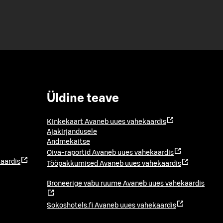
Üldine teave
Kinkekaart
Avaneb uues vahekaardis
Ajakirjandusele
Andmekaitse
Oiva-raportid
Avaneb uues vahekaardis
aardis
Tööpakkumised
Avaneb uues vahekaardis
Broneerige vabu ruume
Avaneb uues vahekaardis
Sokoshotels.fi
Avaneb uues vahekaardis