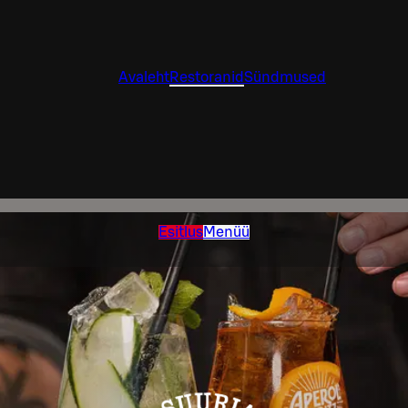
Avaleht
Restoranid
Sündmused
Esitlus
Menüü