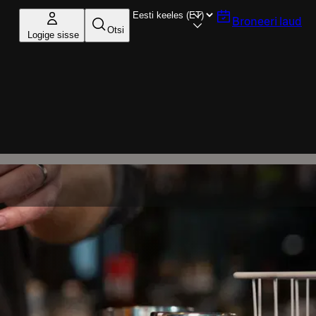
Broneeri laud
Otsi
Logige sisse