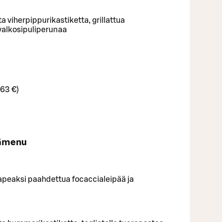
a viherpippurikastiketta, grillattua
valkosipuliperunaa
 63 €)
sämenu
rapeaksi paahdettua focaccialeipää ja