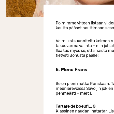
Poimimme yhteen listaan viiden
kautta pääset nauttimaan seson
Valmiiksi suunniteltu kolmen r
takuuvarma valinta – niin juh
Iloa tuo myös se, että näistä me
tietysti Bonusta päälle!
5. Menu Frans
Se on pieni matka Ranskaan. Tar
meunièrevoissa Savoijin jokien r
pehmeästi – merci.
Tartare de boeuf L, G
Klassinen naudanlihatartar. Lisä