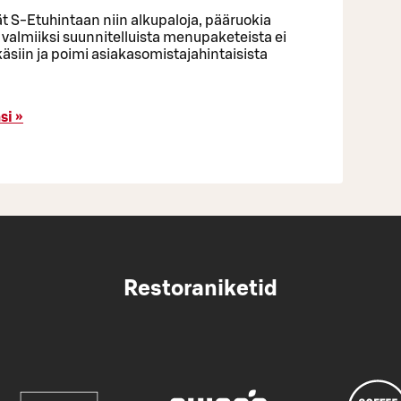
ät S-Etuhintaan niin alkupaloja, pääruokia
 valmiiksi suunnitelluista menupaketeista ei
käsiin ja poimi asiakasomistajahintaisista
si »
Restoraniketid