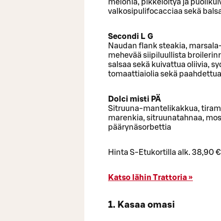
melonia, pikkelöityä ja puoliku
valkosipulifocacciaa sekä bal
Secondi L G
Naudan flank steakia, marsala-
mehevää siipiluullista broileri
salsaa sekä kuivattua oliivia, s
tomaattiaiolia sekä paahdettu
Dolci misti PÄ
Sitruuna-mantelikakkua, tira
marenkia, sitruunatahnaa, mosc
päärynäsorbettia
Hinta S-Etukortilla alk. 38,90 €
Katso lähin Trattoria »
1. Kasaa omasi