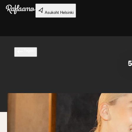
Liigu peamise sisu juurde
Asukoht
Helsinki
Tagasi
5