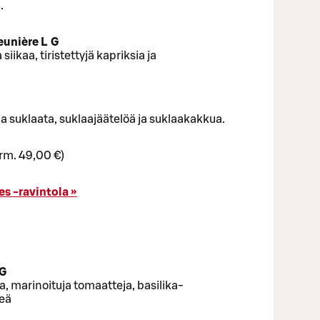
.
meunière L G
iikaa, tiristettyjä kapriksia ja
a suklaata, suklaajäätelöä ja suklaakakkua.
orm. 49,00 €)
s -ravintola »
 G
a, marinoituja tomaatteja, basilika-
meä