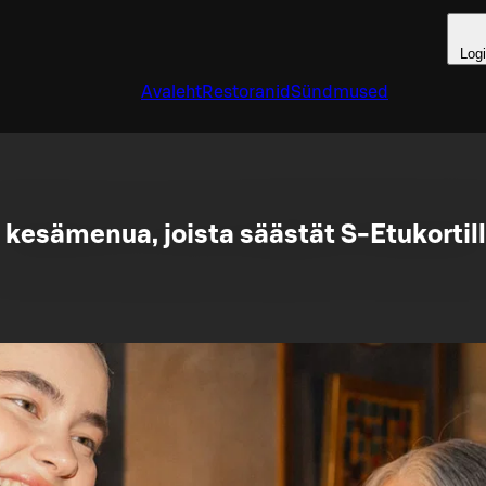
Log
Avaleht
Restoranid
Sündmused
 kesämenua, joista säästät S-Etukortil