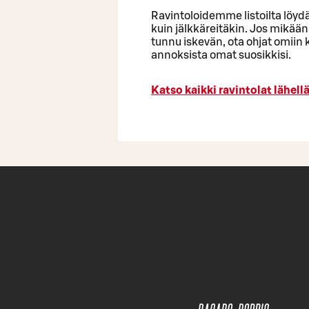
Ravintoloidemme listoilta löyd
kuin jälkkäreitäkin. Jos mikään
tunnu iskevän, ota ohjat omiin 
annoksista omat suosikkisi.
Katso kaikki ravintolat lähellä