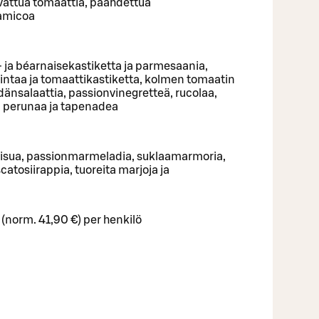
ivattua tomaattia, paahdettua
samicoa
 ja béarnaisekastiketta ja parmesaania,
nrintaa ja tomaattikastiketta, kolmen tomaatin
ydänsalaattia, passionvinegretteä, rucolaa,
a perunaa ja tapenadea
misua, passionmarmeladia, suklaamarmoria,
atosiirappia, tuoreita marjoja ja
 (norm. 41,90 €) per henkilö