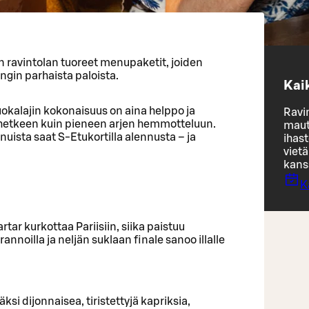
 ravintolan tuoreet menupaketit, joiden
gin parhaista paloista.
Kaik
uokalajin kokonaisuus on aina helppo ja
Ravi
lahetkeen kuin pieneen arjen hemmotteluun.
maut 
nuista saat S-Etukortilla alennusta – ja
ihast
viet
kans
K
tar kurkottaa Pariisiin, siika paistuu
annoilla ja neljän suklaan finale sanoo illalle
ksi dijonnaisea, tiristettyjä kapriksia,