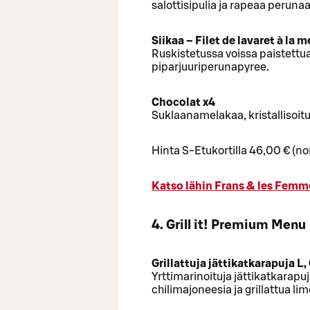
salottisipulia ja rapeaa perunaa
Siikaa – Filet de lavaret à la 
Ruskistetussa voissa paistettua s
piparjuuriperunapyree.
Chocolat x4
Suklaanamelakaa, kristallisoitu
Hinta S-Etukortilla 46,00 € (n
Katso lähin Frans & les Femme
4. Grill it! Premium Menu
Grillattuja jättikatkarapuja L,
Yrttimarinoituja jättikatkarapuj
chilimajoneesia ja grillattua li