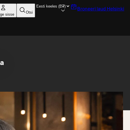
Broneeri laud
Helsinki
Otsi
ige sisse
la