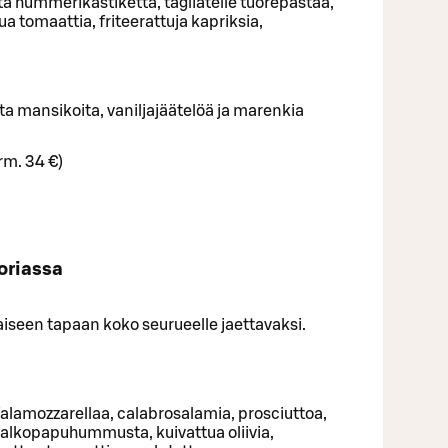
sta hummerikastiketta, tagliatelle tuorepastaa,
itua tomaattia, friteerattuja kapriksia,
ta mansikoita, vaniljajäätelöä ja marenkia
rm. 34 €)
toriassa
aiseen tapaan koko seurueelle jaettavaksi.
alamozzarellaa, calabrosalamia, prosciuttoa,
 valkopapuhummusta, kuivattua oliivia,