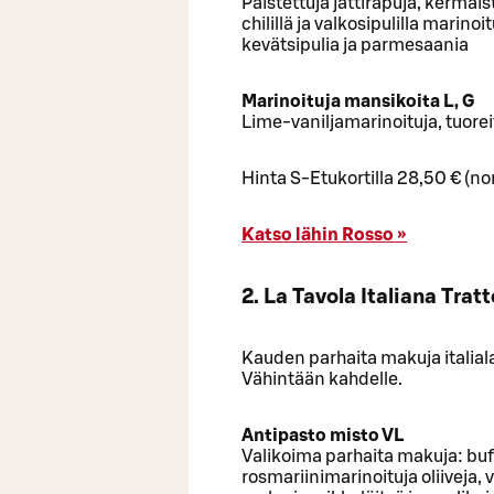
Paistettuja jättirapuja, kermai
chilillä ja valkosipulilla marino
kevätsipulia ja parmesaania
Marinoituja mansikoita L, G
Lime-vaniljamarinoituja, tuorei
Hinta S-Etukortilla 28,50 € (no
Katso lähin Rosso »
2. La Tavola Italiana Trat
Kauden parhaita makuja italial
Vähintään kahdelle.
Antipasto misto VL
Valikoima parhaita makuja: buf
rosmariinimarinoituja oliiveja,