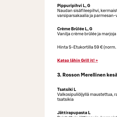
Pippuripihvi L, G
Naudan sisäfileepihvi, kermaist
varsiparsakaalia ja parmesan-
Crème Brûlée L, G
Vanilja crème brûlée ja marjoja
Hinta S-Etukortilla 59 € (norm.
Katso lähin Grill it! »
3. Rosson Merellinen ke
Tsatsiki L
Valkosipuliöljyllä maustettua, 
tsatsikia
Jättirapupasta L