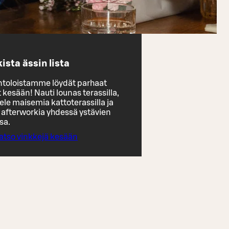
ista ässin lista
ntoloistamme löydät parhaat
kesään! Nauti lounas terassilla,
ele maisemia kattoterassilla ja
ä afterworkia yhdessä ystävien
sa.
atso vinkkejä kesään