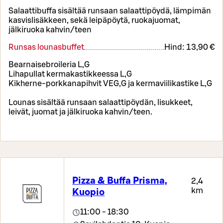
Salaattibuffa sisältää runsaan salaattipöydä, lämpimän
kasvislisäkkeen, sekä leipäpöytä, ruokajuomat,
jälkiruoka kahvin/teen
Runsas lounasbuffet
Hind:
13,90 €
Bearnaisebroileria L,G
Lihapullat kermakastikkeessa L,G
Kikherne-porkkanapihvit VEG,G ja kermaviilikastike L,G
Lounas sisältää runsaan salaattipöydän, lisukkeet,
leivät, juomat ja jälkiruoka kahvin/teen.
Pizza & Buffa Prisma,
2,4
km
Kuopio
11:00 - 18:30