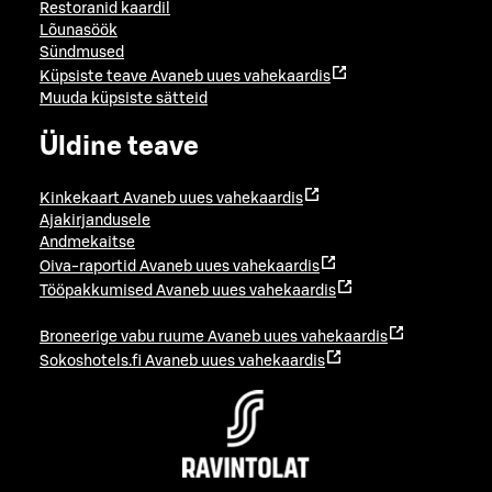
Restoranid kaardil
Lõunasöök
Sündmused
Küpsiste teave
Avaneb uues vahekaardis
Muuda küpsiste sätteid
Üldine teave
Kinkekaart
Avaneb uues vahekaardis
Ajakirjandusele
Andmekaitse
Oiva-raportid
Avaneb uues vahekaardis
Tööpakkumised
Avaneb uues vahekaardis
Broneerige vabu ruume
Avaneb uues vahekaardis
Sokoshotels.fi
Avaneb uues vahekaardis