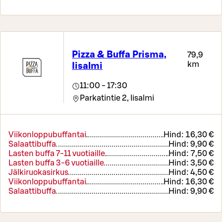
Pizza & Buffa Prisma,
79,9
km
Iisalmi
11:00 - 17:30
Parkatintie 2,
Iisalmi
Viikonloppubuffantai
Hind:
16,30 €
Salaattibuffa
Hind:
9,90 €
Lasten buffa 7-11 vuotiaille
Hind:
7,50 €
Lasten buffa 3-6 vuotiaille
Hind:
3,50 €
Jälkiruokasirkus
Hind:
4,50 €
Viikonloppubuffantai
Hind:
16,30 €
Salaattibuffa
Hind:
9,90 €