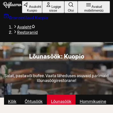
Liigu peamise sisu juurde
Asukoht
Logige
Avatud
Kuopio
sisse
Otsi
mobiilimenüü
Broneeri laud
Kuopio
Avaleht
Restoranid
Lõunasöök: Kuopio
Salat, pasta või bufee. Vaata läheduses asuvaid parimaid
lõunasöögirestorane!
Kõik
Õhtusöök
Lõunasöök
Hommikueine