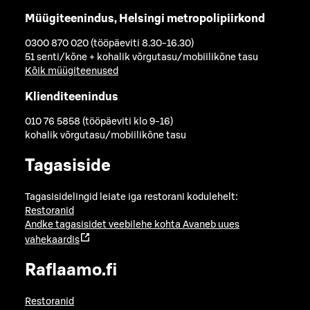
Müügiteenindus, Helsingi metropolipiirkond
0300 870 020 (tööpäeviti 8.30-16.30)
51 senti/kõne + kohalik võrgutasu/mobiilikõne tasu
Kõik müügiteenused
Klienditeenindus
010 76 5858 (tööpäeviti klo 9-16)
kohalik võrgutasu/mobiilikõne tasu
Tagasiside
Tagasisidelingid leiate iga restorani kodulehelt:
Restoranid
Andke tagasisidet veebilehe kohta
Avaneb uues
vahekaardis
Raflaamo.fi
Restoranid