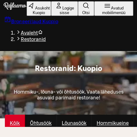
Liigu peamise sisu juurde
Asukoht
Logige
Avatud
Kuopio
sisse
Otsi
mobiilimenüü
Broneeri laud
Kuopio
Avaleht
Restoranid
Restoranid: Kuopio
Hommiku-, lõuna- või õhtusöök. Vaata läheduses
asuvaid parimaid restorane!
Kõik
Õhtusöök
Lõunasöök
Hommikueine