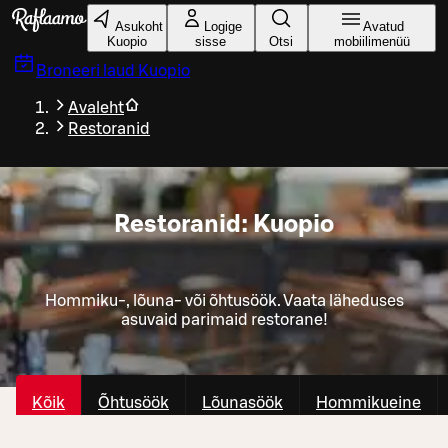
Liigu peamise sisu juurde
Asukoht
Logige
Avatud
Kuopio
sisse
Otsi
mobiilimenüü
Broneeri laud
Kuopio
Avaleht
Restoranid
Restoranid: Kuopio
Hommiku-, lõuna- või õhtusöök. Vaata läheduses
asuvaid parimaid restorane!
Kõik
Õhtusöök
Lõunasöök
Hommikueine