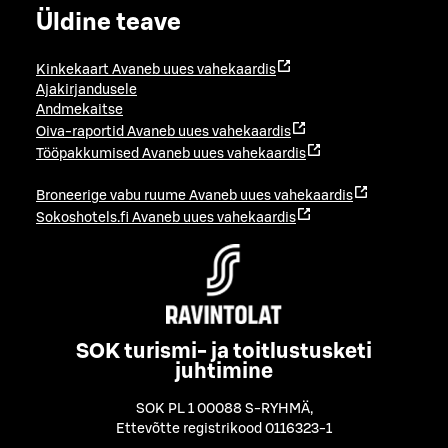
Üldine teave
Kinkekaart
Avaneb uues vahekaardis
Ajakirjandusele
Andmekaitse
Oiva-raportid
Avaneb uues vahekaardis
Tööpakkumised
Avaneb uues vahekaardis
Broneerige vabu ruume
Avaneb uues vahekaardis
Sokoshotels.fi
Avaneb uues vahekaardis
SOK turismi- ja toitlustusketi
juhtimine
SOK PL 1 00088 S-RYHMÄ
,
Ettevõtte registrikood 0116323-1