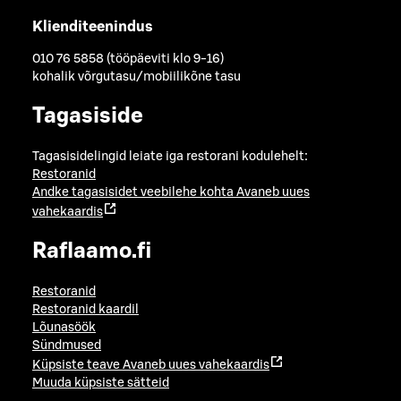
Klienditeenindus
010 76 5858 (tööpäeviti klo 9-16)
kohalik võrgutasu/mobiilikõne tasu
Tagasiside
Tagasisidelingid leiate iga restorani kodulehelt:
Restoranid
Andke tagasisidet veebilehe kohta
Avaneb uues
vahekaardis
Raflaamo.fi
Restoranid
Restoranid kaardil
Lõunasöök
Sündmused
Küpsiste teave
Avaneb uues vahekaardis
Muuda küpsiste sätteid